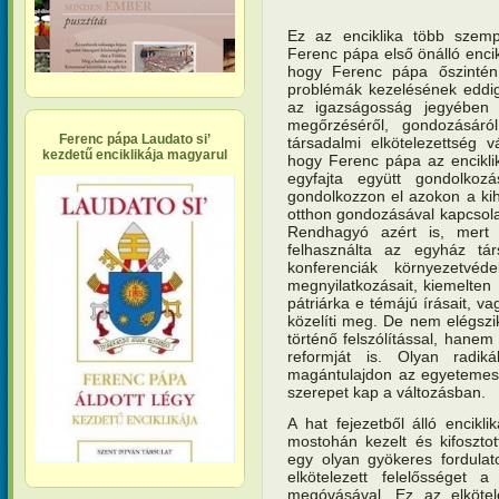
Ez az enciklika több szemp
Ferenc pápa első önálló enci
hogy Ferenc pápa őszintén 
problémák kezelésének eddigi
az igazságosság jegyében 
megőrzéséről, gondozásáról
Ferenc pápa Laudato si’
társadalmi elkötelezettség v
kezdetű enciklikája magyarul
hogy Ferenc pápa az enciklik
egyfajta együtt gondolko
gondolkozzon el azokon a kih
otthon gondozásával kapcsolat
Rendhagyó azért is, mert
felhasználta az egyház tár
konferenciák környezetvéd
megnyilatkozásait, kiemelten
pátriárka e témájú írásait, 
közelíti meg. De nem elégsz
történő felszólítással, hanem
reformját is. Olyan radi
magántulajdon az egyetemes 
szerepet kap a változásban.
A hat fejezetből álló encikl
mostohán kezelt és kifosztot
egy olyan gyökeres fordulat
elkötelezett felelősséget
megóvásával. Ez az elköte