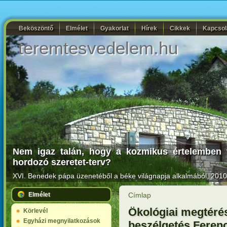
Beköszöntő
Elmélet
Gyakorlat
Hírek
Cikkek
Kapcsol
teremtesvedelem.hu
Nem igaz talán, hogy a kozmikus értelemben ve
hordozó szeretet-terv?
XVI. Benedek pápa üzenetéből a béke világnapja alkalmából, 2010.
Elmélet
Címlap
Ökológiai megtéré
Körlevél
Egyházi megnyilatkozások
beszélgetés Ferenc