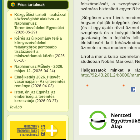
felszámolását, a szegények
Friss tartalmak
számára biztosított egyenlő ho
Közgyűlést tartott - teaházzal
„Sürgősen arra hívok mindenk
közösségibbé alakítva - a
hogyan építjük bolygónk jövőj
Naphimnusz
(és itt egy újabb rövid üzene
Teremtésvédelmi Egyesület
szegények és a bolygó töréke
(2026-05-29)
gazdaság és a fejlődés felfo
Kérés az új kormány felé a
életstílusért kell fohászkodn
környezetvédelmi
üzenetei a mai modern intern
feladatkörök pontosabb
tisztázásért a
Erről a már a külső szemlélőn
minisztériumok között
(2026-
05-16)
stúdióban Nobilis Márióval, 
Naphimnusz Műhely - 2026.
Hallgassatok minket a rád
május 12.
(2026-04-24)
http://92.43.201.24:8000/mr.
Elmélkedés 2026. Húsvét
vasárnapján - Az új teremtés
reménye
(2026-04-03)
Isten, én, az Egyház, az
emberiség, a teremtés
keresztútja
(2026-03-27)
Tovább