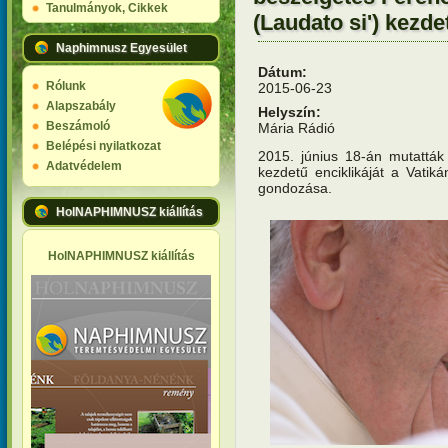
Tanulmányok, Cikkek
(Laudato si') kezde
Naphimnusz Egyesület
Dátum:
Rólunk
2015-06-23
Alapszabály
Helyszín:
Beszámoló
Mária Rádió
Belépési nyilatkozat
2015. június 18-án mutatták
Adatvédelem
kezdetű enciklikáját a Vatik
gondozása.
HolNAPHIMNUSZ kiállítás
HolNAPHIMNUSZ kiállítás