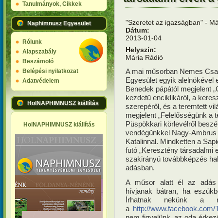
Tanulmányok, Cikkek
"Szeretet az igazságban" - M
Naphimnusz Egyesület
Dátum:
2013-01-04
Rólunk
Helyszín:
Alapszabály
Mária Rádió
Beszámoló
A mai műsorban Nemes Csa
Belépési nyilatkozat
Egyesület egyik alelnökével 
Adatvédelem
Benedek pápától megjelent „Ca
kezdetű enciklikáról, a kere
HolNAPHIMNUSZ kiállítás
szerepéről, és a teremtett v
megjelent „Felelősségünk a te
Püspökkari körlevélről beszé
HolNAPHIMNUSZ kiállítás
vendégünkkel Nagy-Ambrus 
Katalinnal. Mindketten a Sap
futó „Keresztény társadalmi
szakirányú továbbképzés hallg
adásban.
A műsor alatt él az adás 
hívjanak bátran, ha eszükb
Írhatnak nekünk a m
a
http://www.facebook.com/
nem figyelünk, az oda érkez