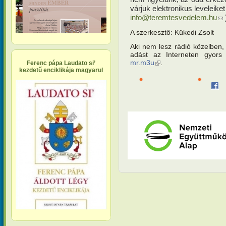
várjuk elektronikus leveleik
info@teremtesvedelem.hu
(li
A szerkesztő: Kükedi Zsolt
Aki nem lesz rádió közelben, 
adást az Interneten gyors 
mr.m3u
(külső hivatkozás)
.
Ferenc pápa Laudato si’
kezdetű enciklikája magyarul