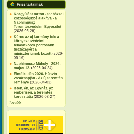
Friss tartalmak
Közgyűlést tartott - teaházzal
közösségibbé alakítva - a
Naphimnusz
Teremtésvédelmi Egyesület
(2026-05-29)
Kérés az új kormány felé a
környezetvédelmi
feladatkörök pontosabb
tisztázásért a
minisztériumok között
(2026-
05-16)
Naphimnusz Műhely - 2026.
május 12.
(2026-04-24)
Elmélkedés 2026. Húsvét
vasárnapján - Az új teremtés
reménye
(2026-04-03)
Isten, én, az Egyház, az
emberiség, a teremtés
keresztútja
(2026-03-27)
Tovább