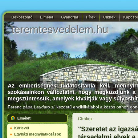
Beköszöntő
Elmélet
Gyakorlat
Hírek
Cikkek
Kapcsol
teremtesvedelem.hu
Az emberiségnek tudatosítania kell, mennyir
szokásainkon változtatni, hogy megküzdjünk a 
megszüntessük, amelyek kiváltják vagy súlyosbít
Ferenc pápa
Laudato si'
kezdetű enciklikájából a közös otthon gon
Elmélet
Címlap
"Szeretet az igazs
Körlevél
Egyházi megnyilatkozások
társadalmi elvek 