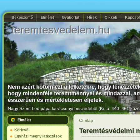
Beköszöntő
Elmélet
Gyakorlat
Hírek
Cikkek
Kapcsol
teremtesvedelem.hu
Nem azért kötöm ezt a lelketekre, hogy lenézzétek I
hogy mindenféle teremtménnyel és mindazzal, ami
ésszerűen és mértékletesen éljetek.
Nagy Szent Leó pápa karácsonyi beszédéből (Kr. u. 440–461 közöt
Elmélet
Címlap
Teremtésvédelmi m
Körlevél
Egyházi megnyilatkozások