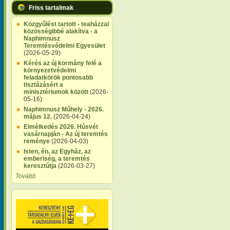
Friss tartalmak
Közgyűlést tartott - teaházzal
közösségibbé alakítva - a
Naphimnusz
Teremtésvédelmi Egyesület
(2026-05-29)
Kérés az új kormány felé a
környezetvédelmi
feladatkörök pontosabb
tisztázásért a
minisztériumok között
(2026-
05-16)
Naphimnusz Műhely - 2026.
május 12.
(2026-04-24)
Elmélkedés 2026. Húsvét
vasárnapján - Az új teremtés
reménye
(2026-04-03)
Isten, én, az Egyház, az
emberiség, a teremtés
keresztútja
(2026-03-27)
Tovább