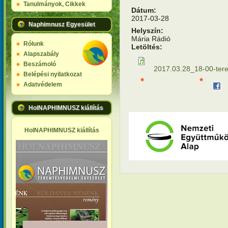
Tanulmányok, Cikkek
Dátum:
2017-03-28
Naphimnusz Egyesület
Helyszín:
Mária Rádió
Rólunk
Letöltés:
Alapszabály
Beszámoló
2017.03.28_18-00-te
Belépési nyilatkozat
Adatvédelem
HolNAPHIMNUSZ kiállítás
HolNAPHIMNUSZ kiállítás