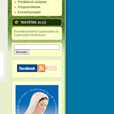
Prédikáció-vázlatok
Programötletek
Eseménynaptár
TEGYÉTEK Jn 2,5
Teremtésvédelmi Gyakorlatok és
Tudnivalók Kézikönyve
Keresés
Keresés űrlap