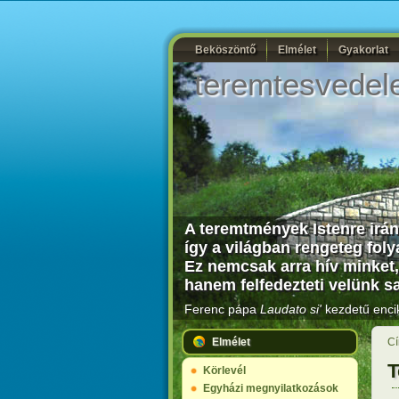
Beköszöntő
Elmélet
Gyakorlat
teremtesvedel
A teremtmények Istenre irán
így a világban rengeteg fo
Ez nemcsak arra hív minket,
hanem felfedezteti velünk s
Ferenc pápa
Laudato si'
kezdetű encik
Elmélet
Cí
T
Körlevél
Egyházi megnyilatkozások