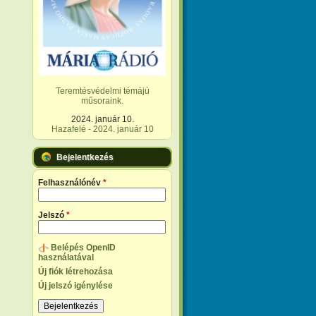
Teremtésvédelmi témájú
műsoraink.
2024. január 10.
Hazafelé - 2024. január 10
Bejelentkezés
Felhasználónév
*
Jelszó
*
Belépés OpenID
használatával
Új fiók létrehozása
Új jelszó igénylése