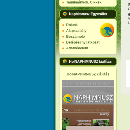
Tanulmányok, Cikkek
D
2
Naphimnusz Egyesület
H
M
L
Rólunk
Alapszabály
Beszámoló
Belépési nyilatkozat
Adatvédelem
HolNAPHIMNUSZ kiállítás
HolNAPHIMNUSZ kiállítás