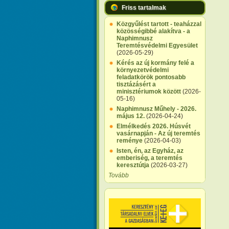
Friss tartalmak
Közgyűlést tartott - teaházzal
közösségibbé alakítva - a
Naphimnusz
Teremtésvédelmi Egyesület
(2026-05-29)
Kérés az új kormány felé a
környezetvédelmi
feladatkörök pontosabb
tisztázásért a
minisztériumok között
(2026-
05-16)
Naphimnusz Műhely - 2026.
május 12.
(2026-04-24)
Elmélkedés 2026. Húsvét
vasárnapján - Az új teremtés
reménye
(2026-04-03)
Isten, én, az Egyház, az
emberiség, a teremtés
keresztútja
(2026-03-27)
Tovább