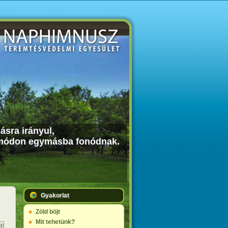
ásra irányul,
os módon egymásba fonódnak.
Gyakorlat
Zöld böjt
Mit tehetünk?
at