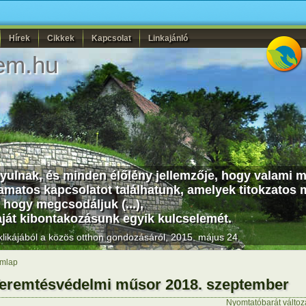
Hírek
Cikkek
Kapcsolat
Linkajánló
em.hu
yulnak, és minden élőlény jellemzője, hogy valami m
lyamatos kapcsolatot találhatunk, amelyek titokzat
 hogy megcsodáljuk (...),
aját kibontakozásunk egyik kulcselemét.
likájából a közös otthon gondozásáról, 2015. május 24.
mlap
eremtésvédelmi műsor 2018. szeptember
Nyomtatóbarát változ