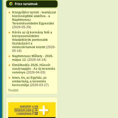
Friss tartalmak
Közgyűlést tartott - teaházzal
közösségibbé alakítva - a
Naphimnusz
Teremtésvédelmi Egyesület
(2026-05-29)
Kérés az új kormány felé a
környezetvédelmi
feladatkörök pontosabb
tisztázásért a
minisztériumok között
(2026-
05-16)
Naphimnusz Műhely - 2026.
május 12.
(2026-04-24)
Elmélkedés 2026. Húsvét
vasárnapján - Az új teremtés
reménye
(2026-04-03)
Isten, én, az Egyház, az
emberiség, a teremtés
keresztútja
(2026-03-27)
Tovább