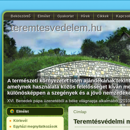
Beköszöntő
Elmélet
Gyakorlat
Hírek
Cikkek
Kapcsol
teremtesvedelem.hu
A természeti környezetet Isten ajándékának tekin
amelynek használata közös felelősséget kíván me
különösképpen a szegények és a jövő nemzedékek
XVI. Benedek pápa üzenetéből a béke világnapja alkalmából, 2010.
Elmélet
Címlap
Teremtésvédelmi m
Körlevél
Egyházi megnyilatkozások