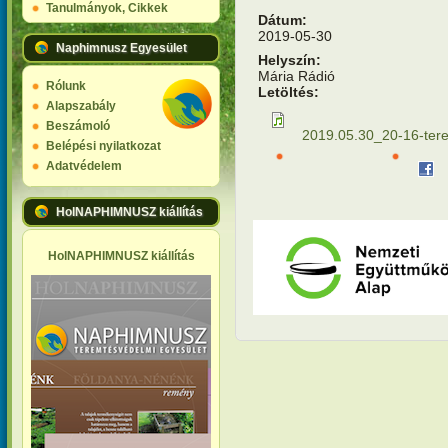
Tanulmányok, Cikkek
Dátum:
2019-05-30
Naphimnusz Egyesület
Helyszín:
Mária Rádió
Rólunk
Letöltés:
Alapszabály
Beszámoló
2019.05.30_20-16-te
Belépési nyilatkozat
Adatvédelem
HolNAPHIMNUSZ kiállítás
HolNAPHIMNUSZ kiállítás