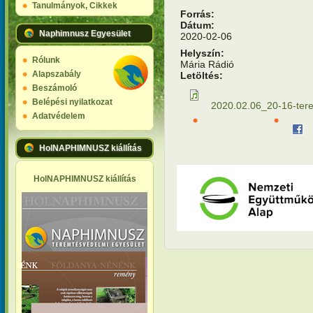
Tanulmányok, Cikkek
Forrás:
Dátum:
Naphimnusz Egyesület
2020-02-06
Helyszín:
Rólunk
Mária Rádió
Alapszabály
Letöltés:
Beszámoló
Belépési nyilatkozat
2020.02.06_20-16-te
Adatvédelem
HolNAPHIMNUSZ kiállítás
HolNAPHIMNUSZ kiállítás