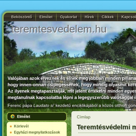
Beköszöntő
Elmélet
Gyakorlat
Hírek
Cikkek
Kapcsol
teremtesvedelem.hu
Valójában azok élveznek és élnek meg jobban minden pillanato
hogy innen-onnan csipegessenek, hogy mindig olyasmit kere
Az ilyenek megtapasztalják, mit jelent értékelni minden egy
megtanulnak kapcsolatba lépni a legegyszerűbb valósággal is
Ferenc pápa
Laudato si'
kezdetű enciklikájából a közös otthon gon
Elmélet
Címlap
Teremtésvédelmi m
Körlevél
Egyházi megnyilatkozások