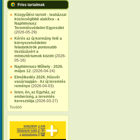
Friss tartalmak
Közgyűlést tartott - teaházzal
közösségibbé alakítva - a
Naphimnusz
Teremtésvédelmi Egyesület
(2026-05-29)
Kérés az új kormány felé a
környezetvédelmi
feladatkörök pontosabb
tisztázásért a
minisztériumok között
(2026-
05-16)
Naphimnusz Műhely - 2026.
május 12.
(2026-04-24)
Elmélkedés 2026. Húsvét
vasárnapján - Az új teremtés
reménye
(2026-04-03)
Isten, én, az Egyház, az
emberiség, a teremtés
keresztútja
(2026-03-27)
Tovább