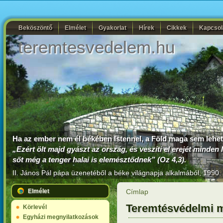
Beköszöntő
Elmélet
Gyakorlat
Hírek
Cikkek
Kapcsol
teremtesvedelem.hu
Ha az ember nem él békében Istennel, a Föld maga sem lehe
„Ezért ölt majd gyászt az ország, és veszíti el erejét minden 
sőt még a tenger halai is elemésztődnek” (Oz 4,3).
II. János Pál pápa
üzenetéből a béke világnapja alkalmából, 1990. 
Elmélet
Címlap
Teremtésvédelmi m
Körlevél
Egyházi megnyilatkozások