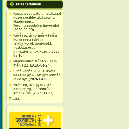
Friss tartalmak
Közgyűlést tartott - teaházzal
közösségibbé alakítva - a
Naphimnusz
Teremtésvédelmi Egyesület
(2026-05-29)
Kérés az új kormány felé a
környezetvédelmi
feladatkörök pontosabb
tisztázásért a
minisztériumok között
(2026-
05-16)
Naphimnusz Műhely - 2026.
május 12.
(2026-04-24)
Elmélkedés 2026. Húsvét
vasárnapján - Az új teremtés
reménye
(2026-04-03)
Isten, én, az Egyház, az
emberiség, a teremtés
keresztútja
(2026-03-27)
Tovább