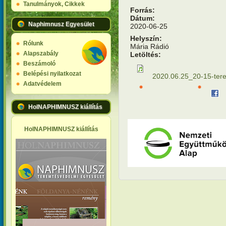
Tanulmányok, Cikkek
Forrás:
Dátum:
Naphimnusz Egyesület
2020-06-25
Helyszín:
Rólunk
Mária Rádió
Alapszabály
Letöltés:
Beszámoló
Belépési nyilatkozat
2020.06.25_20-15-te
Adatvédelem
HolNAPHIMNUSZ kiállítás
HolNAPHIMNUSZ kiállítás