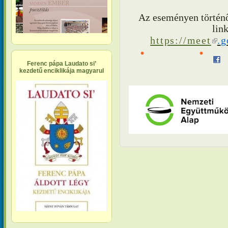
Az eseményen történő
lin
https://meet
(k
.
g
Ferenc pápa Laudato si’
kezdetű enciklikája magyarul