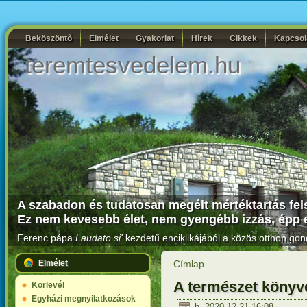
Beköszöntő
Elmélet
Gyakorlat
Hírek
Cikkek
Kapcsol
teremtesvedelem.hu
A szabadon és tudatosan megélt mértéktartás fel
Ez nem kevesebb élet, nem gyengébb izzás, épp e
Ferenc pápa
Laudato si'
kezdetű enciklikájából a közös otthon gon
Elmélet
Címlap
A természet könyv
Körlevél
Egyházi megnyilatkozások
h, 2020-12-21 16:08