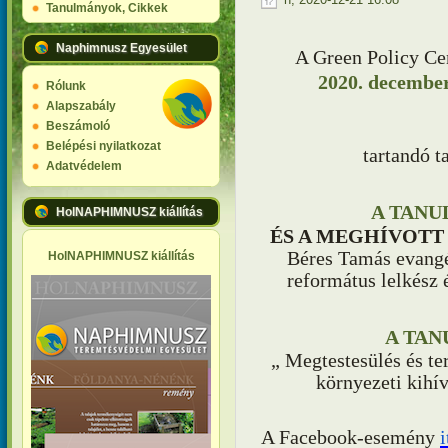
Tanulmányok, Cikkek
Naphimnusz Egyesület
A Green Policy Cen
2020. december
Rólunk
Alapszabály
Beszámoló
Belépési nyilatkozat
tartandó 
Adatvédelem
A TANU
HolNAPHIMNUSZ kiállítás
ÉS A MEGHÍVOTT
Béres Tamás evangé
HolNAPHIMNUSZ kiállítás
református lelkész 
A TAN
„ Megtestesülés és t
környezeti kihí
A Facebook-esemény
i