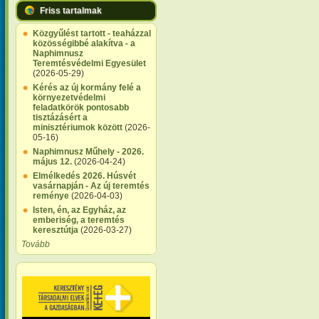
Friss tartalmak
Közgyűlést tartott - teaházzal
közösségibbé alakítva - a
Naphimnusz
Teremtésvédelmi Egyesület
(2026-05-29)
Kérés az új kormány felé a
környezetvédelmi
feladatkörök pontosabb
tisztázásért a
minisztériumok között
(2026-
05-16)
Naphimnusz Műhely - 2026.
május 12.
(2026-04-24)
Elmélkedés 2026. Húsvét
vasárnapján - Az új teremtés
reménye
(2026-04-03)
Isten, én, az Egyház, az
emberiség, a teremtés
keresztútja
(2026-03-27)
Tovább