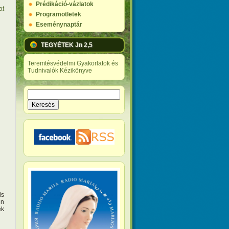
Prédikáció-vázlatok
at
Programötletek
Eseménynaptár
TEGYÉTEK Jn 2,5
Teremtésvédelmi Gyakorlatok és
Tudnivalók Kézikönyve
Keresés
Keresés űrlap
is
en
ek