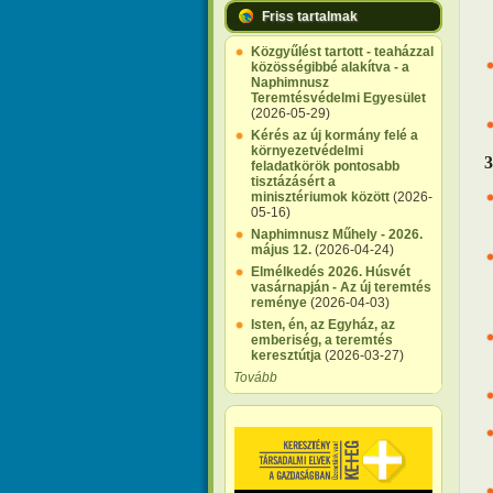
Friss tartalmak
Közgyűlést tartott - teaházzal
közösségibbé alakítva - a
Naphimnusz
Teremtésvédelmi Egyesület
(2026-05-29)
Kérés az új kormány felé a
környezetvédelmi
3
feladatkörök pontosabb
tisztázásért a
minisztériumok között
(2026-
05-16)
Naphimnusz Műhely - 2026.
május 12.
(2026-04-24)
Elmélkedés 2026. Húsvét
vasárnapján - Az új teremtés
reménye
(2026-04-03)
Isten, én, az Egyház, az
emberiség, a teremtés
keresztútja
(2026-03-27)
Tovább