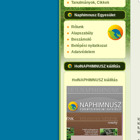
Tanulmányok, Cikkek
Naphimnusz Egyesület
Rólunk
Alapszabály
Beszámoló
Belépési nyilatkozat
Adatvédelem
HolNAPHIMNUSZ kiállítás
HolNAPHIMNUSZ kiállítás
I
k
f
t