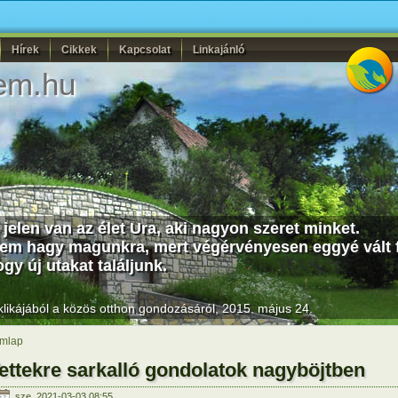
Hírek
Cikkek
Kapcsolat
Linkajánló
em.hu
 jelen van az élet Ura, aki nagyon szeret minket.
em hagy magunkra, mert végérvényesen eggyé vált 
gy új utakat találjunk.
likájából a közös otthon gondozásáról, 2015. május 24.
mlap
ettekre sarkalló gondolatok nagyböjtben
sze, 2021-03-03 08:55