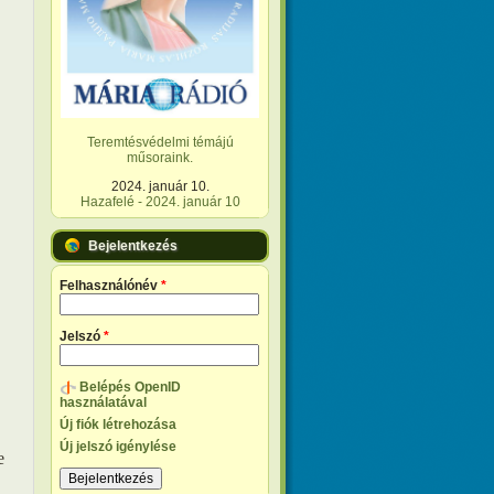
Teremtésvédelmi témájú
műsoraink.
2024. január 10.
Hazafelé - 2024. január 10
Bejelentkezés
Felhasználónév
*
Jelszó
*
Belépés OpenID
használatával
Új fiók létrehozása
Új jelszó igénylése
e