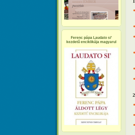
1
Ferenc pápa Laudato si’
kezdetű enciklikája magyarul
2