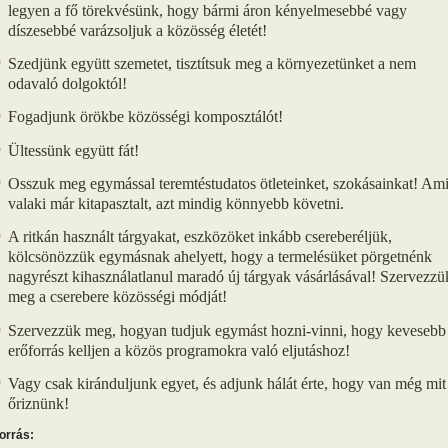
legyen a fő törekvésünk, hogy bármi áron kényelmesebbé vagy
díszesebbé varázsoljuk a közösség életét!
Szedjünk együtt szemetet, tisztítsuk meg a környezetünket a nem
odavaló dolgoktól!
Fogadjunk örökbe közösségi komposztálót!
Ültessünk együtt fát!
Osszuk meg egymással teremtéstudatos ötleteinket, szokásainkat! Ami
valaki már kitapasztalt, azt mindig könnyebb követni.
A ritkán használt tárgyakat, eszközöket inkább csereberéljük,
kölcsönözzük egymásnak ahelyett, hogy a termelésüket pörgetnénk
nagyrészt kihasználatlanul maradó új tárgyak vásárlásával! Szervezzü
meg a cserebere közösségi módját!
Szervezzük meg, hogyan tudjuk egymást hozni-vinni, hogy kevesebb
erőforrás kelljen a közös programokra való eljutáshoz!
Vagy csak kiránduljunk egyet, és adjunk hálát érte, hogy van még mit
őriznünk!
orrás: