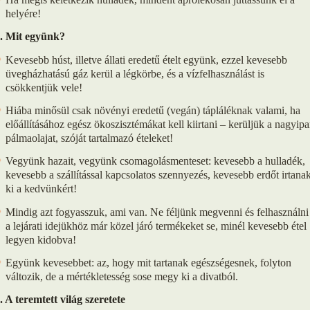
helyére!
. Mit együnk?
Kevesebb húst, illetve állati eredetű ételt együnk, ezzel kevesebb
üvegházhatású gáz kerül a légkörbe, és a vízfelhasználást is
csökkentjük vele!
Hiába minősül csak növényi eredetű (vegán) tápláléknak valami, ha
előállításához egész ökoszisztémákat kell kiirtani – kerüljük a nagyipa
pálmaolajat, szóját tartalmazó ételeket!
Vegyünk hazait, vegyünk csomagolásmenteset: kevesebb a hulladék,
kevesebb a szállítással kapcsolatos szennyezés, kevesebb erdőt irtana
ki a kedvünkért!
Mindig azt fogyasszuk, ami van. Ne féljünk megvenni és felhasználni
a lejárati idejükhöz már közel járó termékeket se, minél kevesebb étel
legyen kidobva!
Együnk kevesebbet: az, hogy mit tartanak egészségesnek, folyton
változik, de a mértékletesség sose megy ki a divatból.
. A teremtett világ szeretete