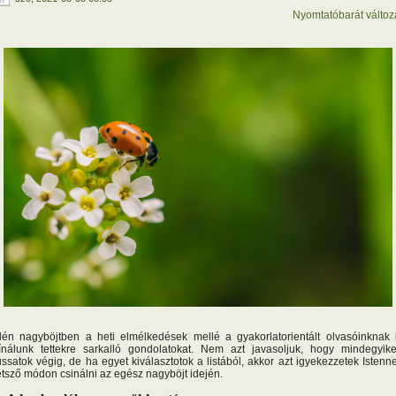
Nyomtatóbarát változ
dén nagyböjtben a heti elmélkedések mellé a gyakorlatorientált olvasóinknak 
ínálunk tettekre sarkalló gondolatokat. Nem azt javasoljuk, hogy mindegyik
ussatok végig, de ha egyet kiválasztotok a listából, akkor azt igyekezzetek Istenn
etsző módon csinálni az egész nagyböjt idején.