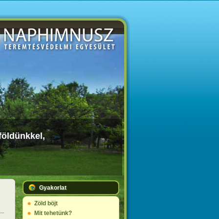
földünkkel,
Gyakorlat
Zöld böjt
Mit tehetünk?