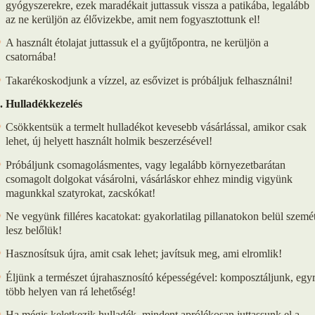
gyógyszerekre, ezek maradékait juttassuk vissza a patikába, legalább
az ne kerüljön az élővizekbe, amit nem fogyasztottunk el!
A használt étolajat juttassuk el a gyűjtőpontra, ne kerüljön a
csatornába!
Takarékoskodjunk a vízzel, az esővizet is próbáljuk felhasználni!
. Hulladékkezelés
Csökkentsük a termelt hulladékot kevesebb vásárlással, amikor csak
lehet, új helyett használt holmik beszerzésével!
Próbáljunk csomagolásmentes, vagy legalább környezetbarátan
csomagolt dolgokat vásárolni, vásárláskor ehhez mindig vigyünk
magunkkal szatyrokat, zacskókat!
Ne vegyünk filléres kacatokat: gyakorlatilag pillanatokon belül szemé
lesz belőlük!
Hasznosítsuk újra, amit csak lehet; javítsuk meg, ami elromlik!
Éljünk a természet újrahasznosító képességével: komposztáljunk, egy
több helyen van rá lehetőség!
Ha mégis keletkezik hulladék, mindent aprólékosan juttassunk el a