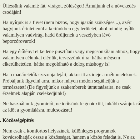
Ültessünk valamit: fát, virágot, zöldséget! Ámuljunk el a növekedés
csodáján!
Ha nyírjuk is a füvet (nem biztos, hogy igazán szükséges...), azért
hagyjunk érintetlenül a kertünkben egy területet, ahol mindig nyílik
valamilyen vadvirág, hadd örüljenek a veszélyben lévő
beporzórovarok!
Ha egy élőlényt el kellene pusztítani vagy megcsonkítani ahhoz, hogy
valamilyen célunkat elérjük, tervezzünk újra: hátha mégsem
elkerülhetetlen, hátha megoldható a dolog máshogy is!
Ha a madáretetők szezonja lejárt, akkor itt az ideje a méhhoteleknek.
Próbáljunk figyelni arra, mikor milyen módon segíthetjük a
természetet! (De figyeljünk a szakemberek útmutatásaira, ne csak
érzelmek alapján cselekedjünk!)
Ne használjunk gyomirtót, ne terítsünk le geotextilt, inkább szánjuk rá
az időt a gyomlálásra, mulcsozásra!
. Közösségépítés
Nem csak a komfortos helyszínek, különleges programok
kovácsolhatják össze a közösséget, hanem a közös feladat is. Ne az