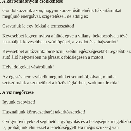
. A karbonlábnyom csökkentése
Gondolkozzunk azon, hogyan korszerűsíthetnénk háztartásunkat
megújuló energiával, szigeteléssel, de addig is:
Csavarjuk le egy fokkal a termosztátot!
Kevesebbet legyen nyitva a hűtő, égve a villany, bekapcsolva a tévé,
használjuk kevesebbet a szárítógépet, a vasalót és a hajszárítót!
Kevesebbet autózzunk: biciklizni, sétálni egészségesebb! Legalább az
autó álló helyzetében ne járassuk fölöslegesen a motort!
Helyi dolgokat vásároljunk!
Az égestés nem szabadít meg minket semmitől, olyan, mintha
szétszórnánk a szemetüket a közös légkörben, szokjunk le róla!
. A víz megőrzése
Igyunk csapvizet!
Használjunk környezetbarát takarítószereket!
Gyógynövényekkel segíthető a gyógyulás és a betegségek megelőzés
is, próbáljunk élni ezzel a lehetősséggel! Ha mégis szükség van