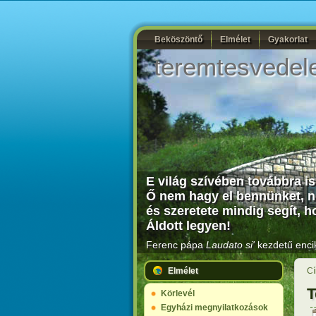
Beköszöntő
Elmélet
Gyakorlat
teremtesvedel
E világ szívében továbbra is
Ő nem hagy el bennünket, n
és szeretete mindig segít, ho
Áldott legyen!
Ferenc pápa
Laudato si'
kezdetű encik
Elmélet
Cí
T
Körlevél
Egyházi megnyilatkozások