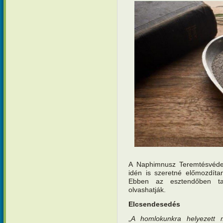
A Naphimnusz Teremtésvéde
idén is szeretné előmozdíta
Ebben az esztendőben tag
olvashatják.
Elcsendesedés
„
A homlokunkra helyezett 