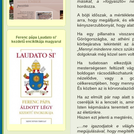
másikat, a »fogyasztó« ne
hordozza.
A böjti időszak, a mértékle
arra, hogy megálljunk, és e
kényszerzubbonyát, hogy alatt
Ha egy pillanatra vissza
Ferenc pápa Laudato si’
Görögországba, az athéni pi
kezdetű enciklikája magyarul
körbejáratva tekintetét az 
„Mennyi mindenre nincs szük
dolgoknak még közel sem volt
Ha tudatosan elkezdjük 
mesterségesen feltüzelt vág
boldogan rácsodálkozhatunk 
nézelődve, vagy a gom
célkeresztjében, hogy menny
És közben az is körvonalazódi
Ha az elmúlt pár nap alatt s
cseréljük ki a lencsét is, am
Isten képmására teremtett e
az életünkre.
Hiszen ezt jelenti a megtérés, 
„…ne igazodjatok e világ
megújulásával, hogy megítélhe