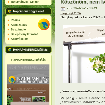
Köszönöm, nem k
Tanulmányok, Cikkek
szo, 2024-02-17 18:43
Naphimnusz Egyesület
nagyböjt 2024
Nagyböjti elmélkedés 2024 - 
Rólunk
Alapszabály
Beszámoló
Belépési nyilatkozat
Adatvédelem
HolNAPHIMNUSZ kiállítás
HolNAPHIMNUSZ kiállítás
„Isten megteremtette az emb
Mi pedig - amire Ferenc páp
„észrevétlenül lemondtunk a