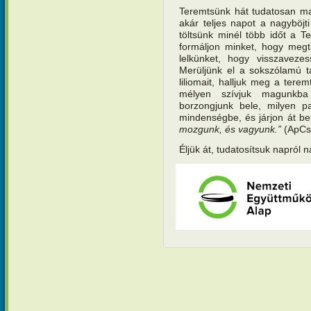
Teremtsünk hát tudatosan ma
akár teljes napot a nagyböjt
töltsünk minél több időt a 
formáljon minket, hogy megti
lelkünket, hogy visszaveze
Merüljünk el a sokszólamú 
liliomait, halljuk meg a terem
mélyen szívjuk magunkba 
borzongjunk bele, milyen p
mindenségbe, és járjon át be
mozgunk, és vagyunk.”
(ApCs
Éljük át, tudatosítsuk napról 