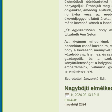
életmódbeli döntéseinkkel 
hanyagoljuk. Próbáljuk meg 
dolgainkat, ameddig ellátunk
homályba vész az eredet
ökovédjeggyel ellátott árukat
máris kevésbé kötnek a lánco
„Élj egyszerűbben, hogy m
Elizabeth Ann Seton
Azt kívánom mindenkinek 
hasonlóan csodálkozzon rá, m
hogy a kevesebb mennyivel t
közelebb visz Istenhez, és sz
gazdagodik, és a szoká
könyörületességet a bolygónk
embertársaink, valamint g
teremtménye felé.
Szeretettel: Jaczenkó Edit
Nagyböjti elmélke
k, 2024-02-13 12:11
Elmélet:
nagyböjt 2024