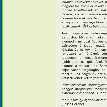
létünkre emlékeztet minket, 
megtérésre irányuló tevéke
többen követhessék az Urat
Jézust
, aki Jeruzsálembe me
feltámadásának misztériumát b
amely során nem egy törvényt
találkoznunk, Őt kell befogad
Azért, hogy Jézus mellé sze
az Egyház böjtre hív minket. 
elengedni mindazt (legyen a
szükségesnél jobban magához
Krisztustól, és így már nem 
rendszert a mértéktelensé
tudatosan nem teszünk ellene
újabb áruk, szolgáltatások é
alattunk a mókuskerék. Bárm
zajos vásári forgatagba, ha 
most el kell hagynunk ezt a
luxuscikkéhez kell folyamodn
„Érzékszerveink mindegyi
hangját meghalljuk, időnkén
elmerülni a csendben.”
(Papp 
Mert
„csak így nyithatunk tere
(Jálics Ferenc)