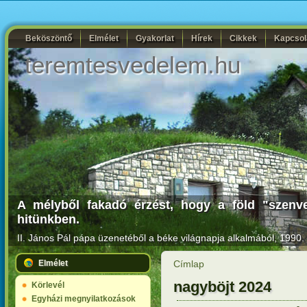
Beköszöntő
Elmélet
Gyakorlat
Hírek
Cikkek
Kapcsol
teremtesvedelem.hu
A mélyből fakadó érzést, hogy a föld "szenve
hitünkben.
II. János Pál pápa
üzenetéből a béke világnapja alkalmából, 1990. 
Elmélet
Címlap
nagyböjt 2024
Körlevél
Egyházi megnyilatkozások