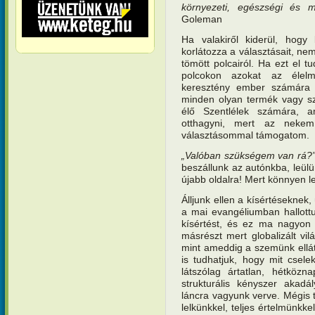
környezeti, egészségi és mu
Goleman
Ha valakiről kiderül, hogy
korlátozza a választásait, ne
tömött polcairól. Ha ezt el t
polcokon azokat az élelm
keresztény ember számára u
minden olyan termék vagy sz
élő Szentlélek számára, 
otthagyni, mert az neke
választásommal támogatom.
„Valóban szükségem van rá?
beszállunk az autónkba, leülü
újabb oldalra! Mert könnyen l
Álljunk ellen a kísértéseknek
a mai evangéliumban hallottu
kísértést, és ez ma nagyon 
másrészt mert globalizált v
mint ameddig a szemünk ellát
is tudhatjuk, hogy mit csel
látszólag ártatlan, hétközn
strukturális kényszer akadá
láncra vagyunk verve. Mégis t
lelkünkkel, teljes értelmünkk