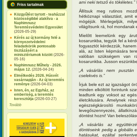
ami neki tetsző és tökéletes.”
Friss tartalmak
Állítsuk meg rutinos mozd
Közgyűlést tartott - teaházzal
hétköznapi választást, amit
közösségibbé alakítva - a
mögéjük. Mérlegeljük, mil
Naphimnusz
világítsunk rá, hol mondanak e
Teremtésvédelmi Egyesület
(2026-05-29)
Mielőtt leemelünk egy árut
Kérés az új kormány felé a
kosarunkba, tegyük fel a kérd
környezetvédelmi
fogyasztót kérdezzük, hanem 
feladatkörök pontosabb
tisztázásért a
alá, az Isten képmására ter
minisztériumok között
(2026-
valóban szükségem van r
05-16)
kosarunkba. Jusson eszünkbe
Naphimnusz Műhely - 2026.
május 12.
(2026-04-24)
„A vásárlás nem pusztán 
cselekvés is.”
Elmélkedés 2026. Húsvét
vasárnapján - Az új teremtés
Írjuk bele ezt az igazságot ö
reménye
(2026-04-03)
minden elköltött forintunk s
Isten, én, az Egyház, az
leadtunk egy voksot az egés
emberiség, a teremtés
keresztútja
(2026-03-27)
életciklusára. Amelynek ré
egészségkárosító munkakörül
Tovább
levegőszennyezés, állatkínzá
döntést hozni! Van beleszólás
„
A vásárlás az együttérzé
döntéseink pedig a globális e
hatásukat, ezáltal serkent