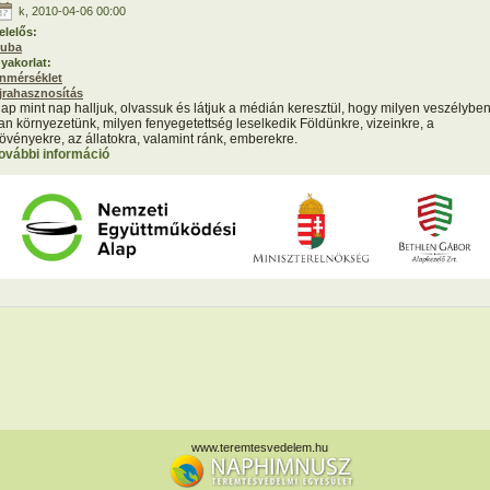
k, 2010-04-06 00:00
elelős:
uba
yakorlat:
nmérséklet
jrahasznosítás
ap mint nap halljuk, olvassuk és látjuk a médián keresztül, hogy milyen veszélybe
an környezetünk, milyen fenyegetettség leselkedik Földünkre, vizeinkre, a
övényekre, az állatokra, valamint ránk, emberekre.
ovábbi információ
Zöld gondolatok tartalommal kapcsolatosan
www.teremtesvedelem.hu