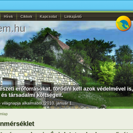
Hírek
Cikkek
Kapcsolat
Linkajánló
em.hu
szeti erőforrásokat, törődni kell azok védelmével is,
 és társadalmi költségeit.
világnapja alkalmából, 2010. január 1.
mlap
nmérséklet