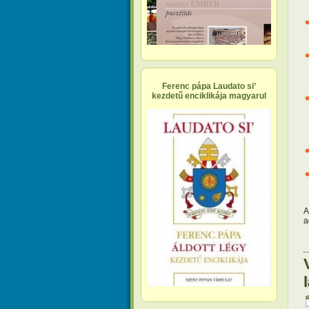
Ferenc pápa Laudato si’
kezdetű enciklikája magyarul
A
a