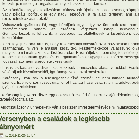
készült, jó minőségű tárgyakat, amelyek hosszú élettartamúak!
Az ajándékot tegyük textilzsákba, válasszunk újrahasznosított csomagolópapír
vagy például borítsuk le egy nagy lepedővel a fa alatti területet, ami ala
rejtőzhetnek az ajándékok!
Válasszunk gyökeres fát, vagy béreljünk egyet
,
így az ünnepek után nem
szeméttelepen, hanem az erdőben végezheti ünnepi kedvencün
Gerillakertészek is lehetünk, a cserepes fát elültethetjük a kiserdőben, va
közterületen.
Idén figyeljünk oda arra is, hogy a karácsonyi vacsorához a hozzávalók honn
származnak, milyen eljárással készültek, késztermékekből válasszunk olya
melyek nem tartalmaznak tartósítószereket. Használjuk ki a bemelegített sütő telj
kapacitását! A kukta gyors és energiatakarékos. Ügyeljünk a mértékletességr
fogyasztható mennyiségű ételt készítsünk!
Lakás és karácsonyfadíszeinket készítsük természetes alapanyagokból. Esetl
vásároljunk kézművesektől, így támogatva a hazai mestereket.
Karácsony után sok a feleslegesnek tűnő szemét, de nem minden hullad
szemét. Egy jelentős részét újra lehet házilag hasznosítani, a maradékot ped
gyűjtsük szelektíven!
 karácsony legszebb dísze egy összetartó család és nem az ajándékhalom e
gyonégőzött fa alatt.
Áldott karácsonyi ünnepeket kíván a pestszentimrei teremtésvédelmi munkacsopor
Versenyben a családok a legkisebb
lábnyomért
p, 2011-11-25 10:57