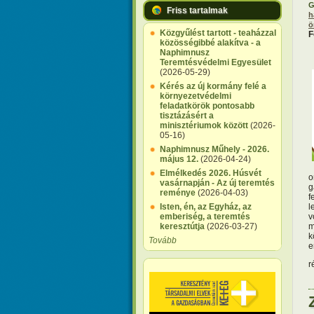
G
Friss tartalmak
h
ö
Közgyűlést tartott - teaházzal
F
közösségibbé alakítva - a
Naphimnusz
Teremtésvédelmi Egyesület
(2026-05-29)
Kérés az új kormány felé a
környezetvédelmi
feladatkörök pontosabb
tisztázásért a
minisztériumok között
(2026-
05-16)
Naphimnusz Műhely - 2026.
május 12.
(2026-04-24)
Elmélkedés 2026. Húsvét
o
vasárnapján - Az új teremtés
g
reménye
(2026-04-03)
f
Isten, én, az Egyház, az
l
emberiség, a teremtés
v
keresztútja
(2026-03-27)
m
k
Tovább
e
r