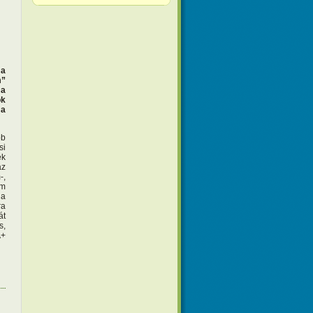
 a
m”
 a
k
 a
bb
si
ek
az
-,
om
 a
ra
át
s,
A+
zás)