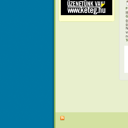
F
H
G
ö
ú
N
v
n
T