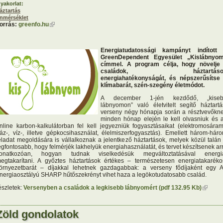
yakorlat:
áztartás
nmérséklet
orrás:
greenfo.hu
(külső hivatkozás)
Energiatudatossági kampányt indított
GreenDependent Egyesület „Kislábnyo
címmel. A program célja, hogy növelje
családok, háztartáso
energiahatékonyságát, és népszerűsítse
klímabarát, szén-szegény életmódot.
A december 1-jén kezdődő, „kise
lábnyomon” való életvitelt segítő háztartá
verseny négy hónapja során a résztvevőkn
minden hónap elején le kell olvasniuk és 
nline karbon-kalkulátorban fel kell jegyezniük fogyasztásaikat (elektromosáram
áz-, víz-, illetve gépkocsihasználat, élelmiszerfogyasztás). Emellett három-hár
eladat megoldására is vállalkoznak a jelentkező háztartások, melyek közül talán
egfontosabb, hogy felmérjék lakhelyük energiahasználatát, és tervet készítsenek ar
onatkozóan, hogyan tudnak viselkedésük megváltoztatásával energi
egtakarítani. A győztes háztartások értékes – természetesen energiatakaréko
örnyezetbarát – díjakkal lehetnek gazdagabbak: a verseny fődíjaként egy 
nergiaosztályú SHARP hűtőszekrényt vihet haza a legökotudatosabb család.
észletek:
Versenyben a családok a legkisebb lábnyomért (pdf 132.95 Kb)
(külső
hivatko
Zöld gondolatok