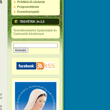
a
Prédikáció-vázlatok
Programötletek
Eseménynaptár
TEGYÉTEK Jn 2,5
Teremtésvédelmi Gyakorlatok és
Tudnivalók Kézikönyve
Keresés
Keresés űrlap
az
 a
gy
ól