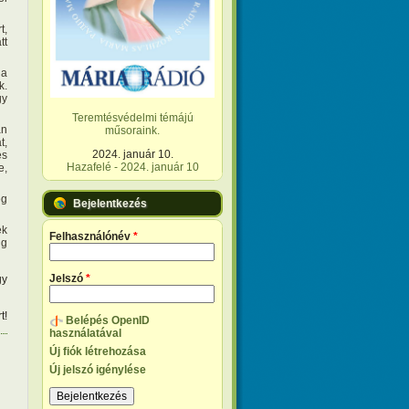
t,
tt
 a
k.
gy
Teremtésvédelmi témájú
an
műsoraink.
t,
2024. január 10.
es
Hazafelé - 2024. január 10
e,
eg
Bejelentkezés
ék
Felhasználónév
*
ig
Jelszó
*
gy
t!
Belépés OpenID
használatával
Új fiók létrehozása
Új jelszó igénylése