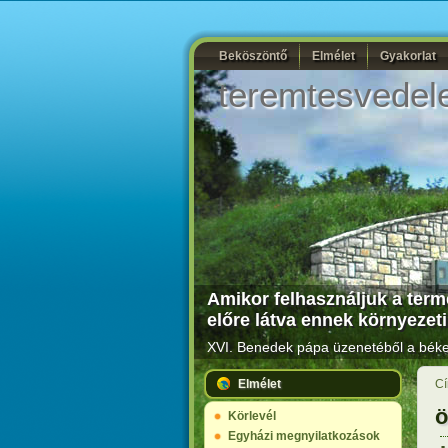
Beköszöntő
Elmélet
Gyakorlat
teremtesvedel
Amikor felhasználjuk a termé
előre látva ennek környezeti
XVI. Benedek pápa üzenetéből a béke 
Elmélet
Cí
ö
Körlevél
Egyházi megnyilatkozások