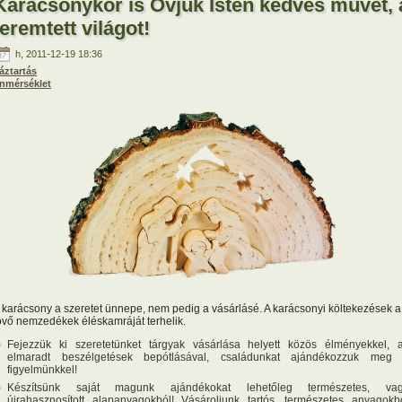
Karácsonykor is Óvjuk Isten kedves művét, 
teremtett világot!
h, 2011-12-19 18:36
áztartás
nmérséklet
 karácsony a szeretet ünnepe, nem pedig a vásárlásé. A karácsonyi költekezések a
övő nemzedékek éléskamráját terhelik.
Fejezzük ki szeretetünket tárgyak vásárlása helyett közös élményekkel, 
elmaradt beszélgetések bepótlásával, családunkat ajándékozzuk meg
figyelmünkkel!
Készítsünk saját magunk ajándékokat lehetőleg természetes, va
újrahasznosított alapanyagokból! Vásároljunk tartós, természetes anyagokb