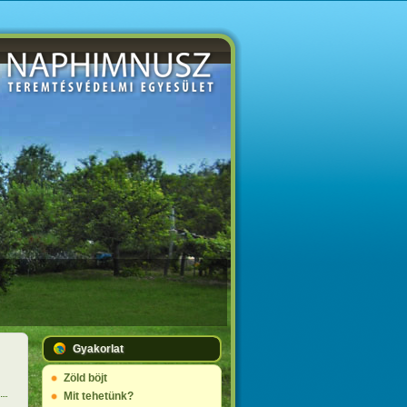
Gyakorlat
Zöld böjt
Mit tehetünk?