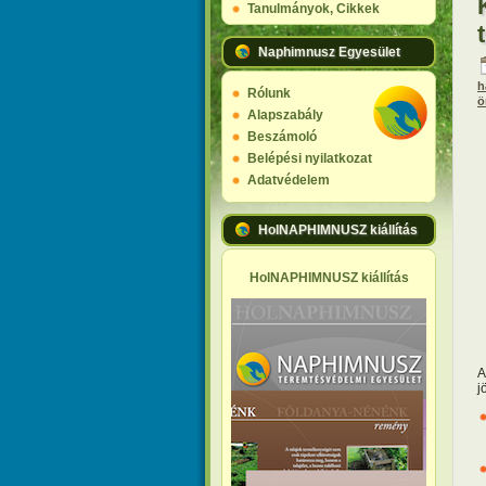
Tanulmányok, Cikkek
Naphimnusz Egyesület
h
Rólunk
ö
Alapszabály
Beszámoló
Belépési nyilatkozat
Adatvédelem
HolNAPHIMNUSZ kiállítás
HolNAPHIMNUSZ kiállítás
A
j