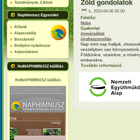
Zöld gondolatok
Tanulmányok, Cikkek
k, 2010-04-06 00:00
Naphimnusz Egyesület
Felelős:
Huba
Rólunk
Gyakorlat:
Alapszabály
önmérséklet
újrahasznosítás
Beszámoló
Nap mint nap halljuk, olvassuk
Belépési nyilatkozat
veszélyben van környezetünk,
Adatvédelem
Földünkre, vizeinkre, a növény
emberekre.
További információ
Zöld gond
HolNAPHIMNUSZ kiállítás
HolNAPHIMNUSZ kiállítás