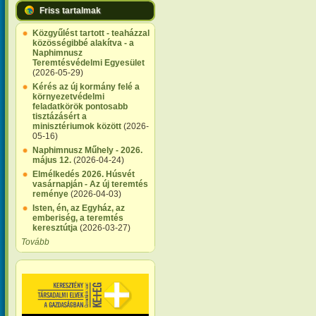
Friss tartalmak
Közgyűlést tartott - teaházzal
közösségibbé alakítva - a
Naphimnusz
Teremtésvédelmi Egyesület
(2026-05-29)
Kérés az új kormány felé a
környezetvédelmi
feladatkörök pontosabb
tisztázásért a
minisztériumok között
(2026-
05-16)
Naphimnusz Műhely - 2026.
május 12.
(2026-04-24)
Elmélkedés 2026. Húsvét
vasárnapján - Az új teremtés
reménye
(2026-04-03)
Isten, én, az Egyház, az
emberiség, a teremtés
keresztútja
(2026-03-27)
Tovább