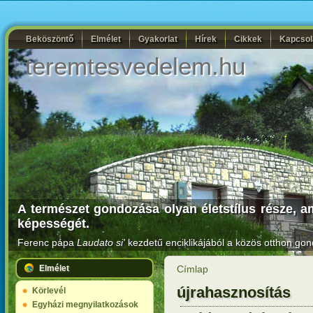
Beköszöntő
Elmélet
Gyakorlat
Hírek
Cikkek
Kapcsol
teremtesvedelem.hu
A természet gondozása olyan életstílus része, a
képességét.
Ferenc pápa
Laudato si'
kezdetű enciklikájából a közös otthon gon
Elmélet
Címlap
újrahasznosítás
Körlevél
Egyházi megnyilatkozások