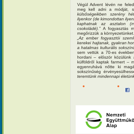
Végül Advent lévén ne fele
meg kell adni a módját, s
külsőségeikben szerény h
ilyenkor (de kimondottan ilyen
kaphatnak az asztalon (m
csokoládé).”
A fogyasztás mé
megőrizzük a környezetünket. M
„Az ember fogyasztói szemlé
kerekei hajtanak, gyakran hom
a hatalmas kulturális sokszí
sem vettük a 70-es években
hordani – először közülünk
külföldről kaptak farmert – 
egyenruhává nőtte ki mag
sokszínűség érvényesülhess
teremtünk mindennapi életünk