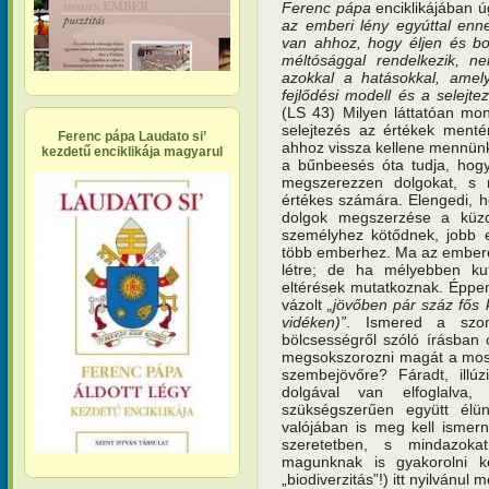
Ferenc pápa
enciklikájában 
az emberi lény egyúttal enn
van ahhoz, hogy éljen és bo
méltósággal rendelkezik, n
azokkal a hatásokkal, amely
fejlődési modell és a selejte
(LS 43) Milyen láttatóan mon
selejtezés az értékek menté
Ferenc pápa Laudato si’
ahhoz vissza kellene mennünk
kezdetű enciklikája magyarul
a bűnbeesés óta tudja, hogy
megszerezzen dolgokat, s
értékes számára. Elengedi, ho
dolgok megszerzése a küzd
személyhez kötődnek, jobb 
több emberhez. Ma az embere
létre; de ha mélyebben kut
eltérések mutatkoznak. Éppen 
vázolt
„jövőben pár száz fős
vidéken)”
. Ismered a szo
bölcsességről szóló írásban
megsokszorozni magát a mos
szembejövőre? Fáradt, illú
dolgával van elfoglalv
szükségszerűen együtt élü
valójában is meg kell ismern
szeretetben, s mindazoka
magunknak is gyakorolni kel
„biodiverzitás”!) itt nyilvánul