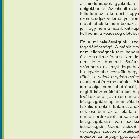
a mindennapok gyakorlata. I
dolgokban is. Az elmúlt évb
feltettem azt a kérdést, hog
szomszédjuk véleményét kérd
mutathattuk ki: nem bíznák a
jó, hogy nem a másik kritikáj
kell venni a közösség életébe
Ez a mi felelősségünk, az
fogadókészségé. A másik emb
nem ellenségnek tart, hanem
és nem ellene fontos. Nem le
nem lehet büntetni. Sajáto
számomra az egyik legnehez
ha figyelembe vesszük, hog
dönt – a sokak megkérdezésév
az államot értelmeznénk… A kö
is mutatja: nem lehet öncél,
segítő közreműködés kell ho
kiválasztódott, az más embere
közigazgatási ág nem véletle
fiskális érdekek határozzan
sok esetben az a feladata, 
emberi érdekeket tartsa sze
közigazgatásra van szük
közösségek között sokka
versengés szelleme uralkod
idejüket az anyagi gyarapo