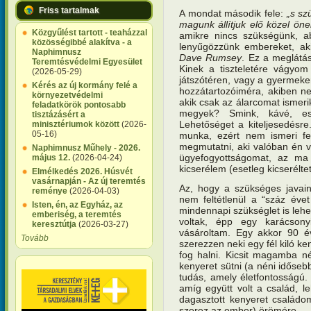
Friss tartalmak
A mondat második fele:
„s sz
magunk állítjuk elő közel ön
Közgyűlést tartott - teaházzal
amikre nincs szükségünk, 
közösségibbé alakítva - a
lenyűgözzünk embereket, ak
Naphimnusz
Dave Rumsey
. Ez a meglátá
Teremtésvédelmi Egyesület
Kinek a tiszteletére vágyom
(2026-05-29)
játszótéren, vagy a gyermekem
Kérés az új kormány felé a
hozzátartozóiméra, akiben ne
környezetvédelmi
akik csak az álarcomat ismeri
feladatkörök pontosabb
megyek? Smink, kávé, ese
tisztázásért a
Lehetőséget a kiteljesedésre
minisztériumok között
(2026-
05-16)
munka, ezért nem ismeri 
megmutatni, aki valóban én 
Naphimnusz Műhely - 2026.
ügyefogyottságomat, az ma 
május 12.
(2026-04-24)
kicserélem (esetleg kicserélt
Elmélkedés 2026. Húsvét
vasárnapján - Az új teremtés
Az, hogy a szükséges javaink
reménye
(2026-04-03)
nem feltétlenül a “száz éve
Isten, én, az Egyház, az
mindennapi szükséglet is lehe
emberiség, a teremtés
voltak, épp egy karácsony
keresztútja
(2026-03-27)
vásároltam. Egy akkor 90 év 
Tovább
szerezzen neki egy fél kiló k
fog halni. Kicsit magamba n
kenyeret sütni (a néni időseb
tudás, amely életfontosságú. 
amíg együtt volt a család, 
dagasztott kenyeret családo
szerez az ember) örömére.