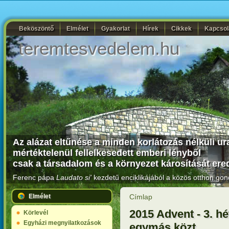
Beköszöntő
Elmélet
Gyakorlat
Hírek
Cikkek
Kapcsol
teremtesvedelem.hu
Az alázat eltűnése a minden korlátozás nélküli u
mértéktelenül fellelkesedett emberi lényből
csak a társadalom és a környezet károsítását er
Ferenc pápa
Laudato si'
kezdetű enciklikájából a közös otthon gon
Elmélet
Címlap
2015 Advent - 3. 
Körlevél
Egyházi megnyilatkozások
egymás közt