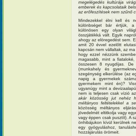
megelégedés kultúrája virá
emberek és kapcsolataik bels
az erőfeszítések nem szűnő cé
Mindezekkel élni kell és n
különbséget bár értjük, 
különösen egy olyan világ
összjátékká vált. Egyik napró
ahogy az elöregedést sem. Eg
amit 20 évvel ezelőtt elutas
kapcsán nem vállaltak, az ma 
hogy ezzel nézzünk szembe.
magasabb, mint a fiataloké,
összesen 8 nyugdíjas. De
(munkahely és gyermeknev
szegénység elkerülése (az e
napig a gyermekek száma)
gyermekem mint én)? Vissz
ugyanúgy mint a devizaalapú
nem is teljesen csak vízió a
akár közösség jut nehéz h
méltányos feltételekkel a se
közösség méltányos eljárá
jövedelmét eltitkolja vagy eg
vagy éppen csak pusztít). A s
önhibájukon kívül kerülnek n
egy gyógyuláshoz, tanulás
hozzájárulás örömeit.