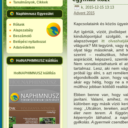
Tanulmányok, Cikkek
k, 2015-12-15 13:13
Advent 2015
Naphimnusz Egyesület
Kapcsolataink és közös ügyei
Rólunk
Alapszabály
Azt ígértük, víziót, jövőképe
kiindulópontjául szolgáló,
Beszámoló
alapszöveget
itt olvashatják
Belépési nyilatkozat
világunk? Mit tegyünk, vagy 
Adatvédelem
olyat tégy másoknak, amit t
szerint – realisztikus, hihe
aspirációit, képszerű, szemlé
HolNAPHIMNUSZ kiállítás
Nem vonatkoztathatunk el att
tartalmaz. Lesz, aki nem vágy
próbál így élni, s azt reméle
HolNAPHIMNUSZ kiállítás
elgondolkodik azon, hogy vaj
akár egy hétig, hogy ne a m
múlthoz jobban kötődő realitá
Ebben benne van, hogy vala
javítani. Valami, amihez, m
különben egy másik vízió ker
meg:
„Utcákon, tereken, asz
élet nem terem. A függöny
képernyőn láthatod, a napi
gyilkolás. A gyermek csendben