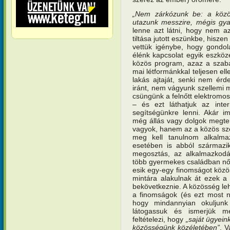
„Nem zárkózunk be: a közös
utazunk messzire, mégis gya
lenne azt látni, hogy nem a
tiltása jutott eszünkbe, hisz
vettük igénybe, hogy gondol
élénk kapcsolat egyik eszkö
közös program, azaz a szab
mai létformánkkal teljesen el
lakás ajtaját, senki nem ér
iránt, nem vágyunk szellemi 
csüngünk a felnőtt elektromos
– és ezt láthatjuk az inte
segítségünkre lenni. Akár i
még állás vagy dolgok megte
vagyok, hanem az a közös sze
meg kell tanulnom alkalm
esetében is abból származi
megosztás, az alkalmazkodás
több gyermekes családban nőtt
esik egy-egy finomságot közö
mintára alakulnak át ezek a 
bekövetkeznie. A közösség leh
a finomságok (és ezt most n
hogy mindannyian okuljunk
látogassuk és ismerjük m
feltételezi, hogy
„saját ügyei
közösségünk közéletében”
. 