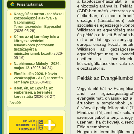
a kábítószer-használat, a 
Friss tartalmak
elhízottság aránya is. Példát
(GDP-ben mért) kétszeres ga
Közgyűlést tartott - teaházzal
életkorban, és más mérhet
közösségibbé alakítva - a
országon (társadalmon) bel
Naphimnusz
szociális és egészségi külön
Teremtésvédelmi Egyesület
Wilkinson az egyenlőség mér
(2026-05-29)
és példája a fejlett Európán b
Kérés az új kormány felé a
ezt a példát egy viszonylag f
környezetvédelmi
európai ország között mutat
feladatkörök pontosabb
Wilkinson az igazságossá
tisztázásért a
egyenlőséget meg a jövedel
minisztériumok között
(2026-
05-16)
esetben a jövedelmek
közszolgáltatásokhoz való s
Naphimnusz Műhely - 2026.
elosztásától is.
május 12.
(2026-04-24)
Elmélkedés 2026. Húsvét
Példák az Evangéliumból
vasárnapján - Az új teremtés
reménye
(2026-04-03)
Vegyük elő hát az Evangélium
Isten, én, az Egyház, az
emberiség, a teremtés
ahol az „igazságosságró
keresztútja
(2026-03-27)
evangéliumát, olvassuk azt a 
árusokat a templomból: „a 
Tovább
állványait pedig felforgatta” 
Mindazon túl, amit már sokan
szempontjából a tény, ahogy
üzenheti: ha őt követjük, ren
Föld a temploma.
Hogyan is teremthetjük meg