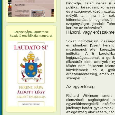
birtokolja. Talán nehéz is 
politikai, társadalmi, környe
és a szegények közötti szaka
mélyül, ami ma már sok
létfenntartást is megnehezíti
szegénységre gondolt. Tehe
kerülve az erőszakot?
Háború, vagy erőszakme
Ferenc pápa Laudato si’
kezdetű enciklikája magyarul
Sokan indítottak ún. igazságo
én időmben [Szent Ferenc
muzulmánok ellen kereszte
indította. A ti korotok
legigazságosabbnak a gerilla
diktatúrák ellen, amelyek e
főként nem ítélkezem felett
küzdelemnek és a győ
erőszakmentesség, amely az 
szerepel….”
Az egyenlőség
Richard Wilkinson ismert 
elemzések segítségével a
egyenlőtlenségektől eltérő
jótékonyt hatást gyakorolna
az egészség alakulására, csö