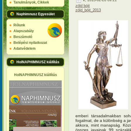
Tanulmányok, Cikkek
zöld böjt
zöld_böjt_2013
Naphimnusz Egyesület
Rólunk
Alapszabály
Beszámoló
Belépési nyilatkozat
Adatvédelem
HolNAPHIMNUSZ kiállítás
HolNAPHIMNUSZ kiállítás
emberi társadalmakban soha
fogalmat, de a különbség a j
akkora, mint manapság. Közi
összes javainak 99 százal