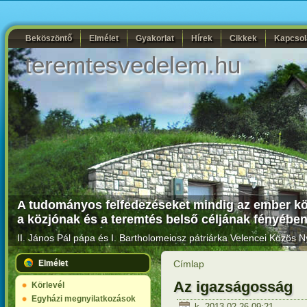
Beköszöntő
Elmélet
Gyakorlat
Hírek
Cikkek
Kapcsol
teremtesvedelem.hu
A tudományos felfedezéseket mindig az ember kö
a közjónak és a teremtés belső céljának fényében
II. János Pál pápa és I. Bartholomeiosz pátriárka
Velencei Közös Ny
Elmélet
Címlap
Az igazságosság
Körlevél
Egyházi megnyilatkozások
k, 2013-02-26 09:21