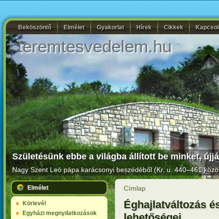
Beköszöntő
Elmélet
Gyakorlat
Hírek
Cikkek
Kapcsol
teremtesvedelem.hu
Születésünk ebbe a világba állított be minket, új
Nagy Szent Leó pápa karácsonyi beszédéből (Kr. u. 440–461 közöt
Elmélet
Címlap
Éghajlatváltozás és
Körlevél
Egyházi megnyilatkozások
lehetőségei