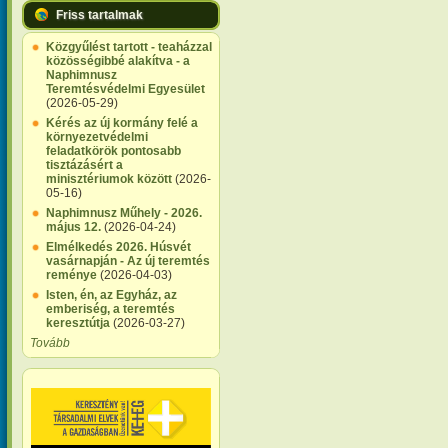
Friss tartalmak
Közgyűlést tartott - teaházzal
közösségibbé alakítva - a
Naphimnusz
Teremtésvédelmi Egyesület
(2026-05-29)
Kérés az új kormány felé a
környezetvédelmi
feladatkörök pontosabb
tisztázásért a
minisztériumok között
(2026-
05-16)
Naphimnusz Műhely - 2026.
május 12.
(2026-04-24)
Elmélkedés 2026. Húsvét
vasárnapján - Az új teremtés
reménye
(2026-04-03)
Isten, én, az Egyház, az
emberiség, a teremtés
keresztútja
(2026-03-27)
Tovább