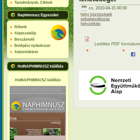
Tanulmányok, Cikkek
cs, 2010-04-15 00:00
helyi közösségek
Naphimnusz Egyesület
éghajlatváltozás
helyzetkép
Rólunk
Alapszabály
Beszámoló
Letöltés PDF formátu
Belépési nyilatkozat
Adatvédelem
HolNAPHIMNUSZ kiállítás
HolNAPHIMNUSZ kiállítás