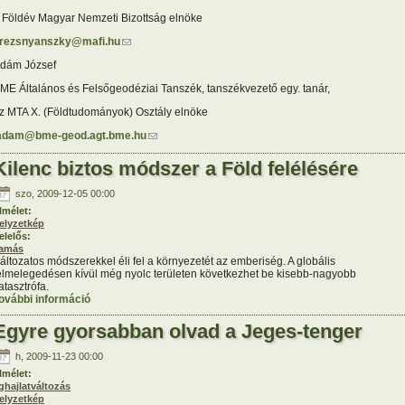
 Földév Magyar Nemzeti Bizottság elnöke
rezsnyanszky@mafi.hu
(link sends e-mail)
dám József
ME Általános és Felsőgeodéziai Tanszék, tanszékvezető egy. tanár,
z MTA X. (Földtudományok) Osztály elnöke
adam@bme-geod.agt.bme.hu
(link sends e-mail)
Kilenc biztos módszer a Föld felélésére
szo, 2009-12-05 00:00
lmélet:
elyzetkép
elelős:
amás
áltozatos módszerekkel éli fel a környezetét az emberiség. A globális
elmelegedésen kívül még nyolc területen következhet be kisebb-nagyobb
atasztrófa.
ovábbi információ
Kilenc biztos módszer a Föld felélésére tartalommal
kapcsolatosan
Egyre gyorsabban olvad a Jeges-tenger
h, 2009-11-23 00:00
lmélet:
ghajlatváltozás
elyzetkép