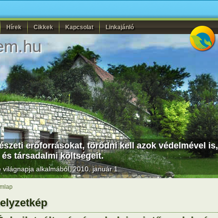
Hírek
Cikkek
Kapcsolat
Linkajánló
em.hu
szeti erőforrásokat, törődni kell azok védelmével is,
 és társadalmi költségeit.
világnapja alkalmából, 2010. január 1.
mlap
elyzetkép