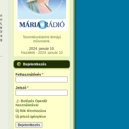
an
on
t,
nk
ól
 a
Teremtésvédelmi témájú
ég
műsoraink.
2024. január 10.
Hazafelé - 2024. január 10
Bejelentkezés
Felhasználónév
*
Jelszó
*
Belépés OpenID
használatával
Új fiók létrehozása
Új jelszó igénylése