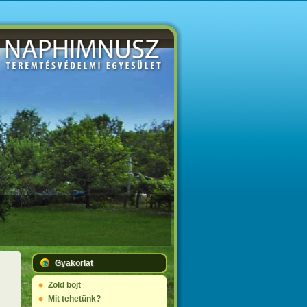
Gyakorlat
Zöld böjt
Mit tehetünk?