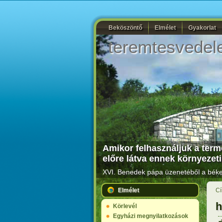
Beköszöntő
Elmélet
Gyakorlat
teremtesvedel
Amikor felhasználjuk a termé
előre látva ennek környezeti
XVI. Benedek pápa üzenetéből a béke 
Elmélet
Cí
h
Körlevél
Egyházi megnyilatkozások