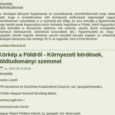
elyzetkép
kológiai lábnyom
z ökológiai lábnyom fogalmának és számításának szemléletformáló ereje abb
ejlik, hogy a rendelkezésre álló természeti erőforrások végességét nagy
zemléletesen számokban is a szemünk elé állítja, és arra irányítja a figyelmünke
ogy melyik javak fogyasztása során terheljük legjobban a Földet, miből fogyasztu
okat (túlzottan is kényelmes lakóhely, sok autózás, utazás, távoli országokb
zármazó élelmiszerek, különböző luxuscikkek stb.). Figyelmeztető jel, hogy
egújabb, lehető legjobb módszer szerint készített becslés alapján az emberis
kológiai lábnyoma már mintegy 30 %-al nagyobb, mint a Föld felszíne!
ovábbi információ
Ökológiai lábnyomunk a Földön tartalommal kapcsolatosan
Körkép a Földről - Környezeti kérdések,
földtudományi szemmel
cs, 2010-04-15 00:00
elyzetkép
zarka László
TA Geodéziai és Geofizikai Kutatóintézet (Sopron), tud. igazgatóhelyettes,
 Földév Magyar Nemzeti Bizottság titkára
zarka@ggki.hu
(link sends e-mail)
rezsnyánszky Károly
agyar Állami Földtani Intézet, ny. igazgató, tud. tanácsadó,