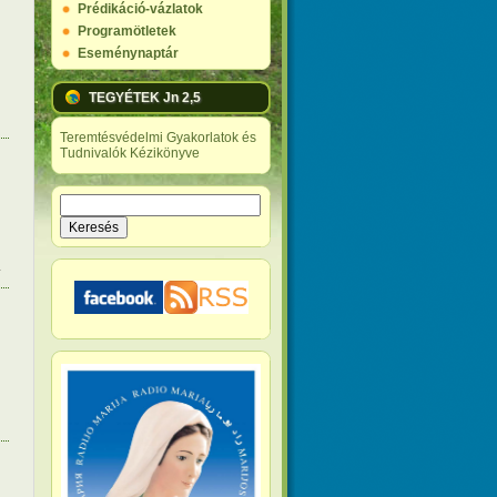
Prédikáció-vázlatok
Programötletek
Eseménynaptár
TEGYÉTEK Jn 2,5
Teremtésvédelmi Gyakorlatok és
Tudnivalók Kézikönyve
Keresés
Keresés űrlap
.