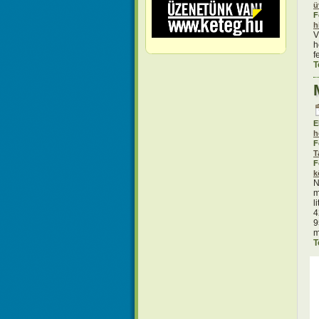
ü
F
h
V
h
f
T
E
h
F
T
F
k
N
m
l
4
9
m
T