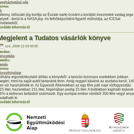
vegházhatású gáz
orma:
ír
ékony, időszaki jég borítja az Északi-sarki-óceánt a korábbi évezredek vastag jege
elyett - derül ki a NASA jég- és felhőképződést figyelő műholdja, az ICESat
elvételeiből.
ovábbi információ
Egyre gyorsabban olvad a Jeges-tenger tartalommal
kapcsolatosan
Megjelent a Tudatos vásárlók könyve
sze, 2008-12-03 00:00
lmélet:
elyzetkép
elelős:
amás
orma:
önyv/folyóirat
éhány elgondolkoztató állítás a könyvből: a taxizás bizonyos esetekben jobban
egéri, mint ha saját autót tartanánk fenn. Amíg reggeli kávénk az asztalra kerül, 14
iter víz használódik el. Az Egyesült Államokban az egy főre jutó napi vízfogyasztás
25 liter, hazánkban 151 liter, Nigériában pedig 15 liter. A boltokban kapható tojások
5%-a ketreces tartásból származik. Egy európai ember véréből 300 féle vegyi any
utatható ki.
ovábbi információ
Megjelent a Tudatos vásárlók könyve tartalommal
kapcsolatosan