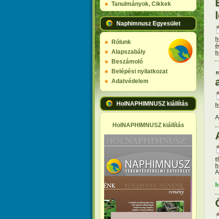
Tanulmányok, Cikkek
Naphimnusz Egyesület
h
Rólunk
é
Alapszabály
h
Beszámoló
Belépési nyilatkozat
Adatvédelem
HolNAPHIMNUSZ kiállítás
h
A
HolNAPHIMNUSZ kiállítás
e
h
A
h