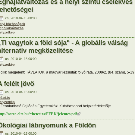
Éghajlatváltozás és a helyi szintű cselekvés
lehetőségei
cs, 2010-04-15 00:00
elyi közösségek
ghajlatváltozás
elyzetkép
„Ti vagytok a föld sója" - A globális válság
alternatív megközelítése
cs, 2010-04-15 00:00
elyzetkép
 cikk megjelent: TÁVLATOK, a magyar jezsuiták folyóirata, 2009/2. (84. szám), 5-19
A felélt jövő
cs, 2010-04-15 00:00
lőadás
elyzetkép
 Fenntartható Fejlődés Egyetemközi Kutatócsoport helyzetértékelője
ttp://astro.elte.hu/~hetesizs/FFEK/jelentes.pdf
(külső hivatkozás)
Ökológiai lábnyomunk a Földön
cs, 2010-04-15 00:00