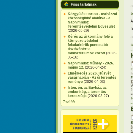
Friss tartalmak
a
b
Közgyűlést tartott - teaházzal
közösségibbé alakítva - a
Á
Naphimnusz
Teremtésvédelmi Egyesület
B
(2026-05-29)
Kérés az új kormány felé a
a
környezetvédelmi
j
feladatkörök pontosabb
tisztázásért a
minisztériumok között
(2026-
05-16)
Naphimnusz Műhely - 2026.
május 12.
(2026-04-24)
E
Elmélkedés 2026. Húsvét
h
vasárnapján - Az új teremtés
F
reménye
(2026-04-03)
T
V
Isten, én, az Egyház, az
f
emberiség, a teremtés
k
keresztútja
(2026-03-27)
T
Tovább
E
é
h