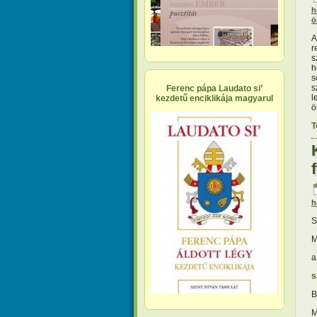
h
ö
A
r
s
h
s
s
Ferenc pápa Laudato si’
l
kezdetű enciklikája magyarul
ö
T
h
S
M
a
s
B
M