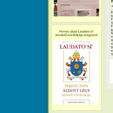
E
h
F
T
F
k
Ferenc pápa Laudato si’
N
kezdetű enciklikája magyarul
m
l
4
9
m
T