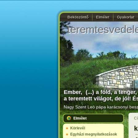
Beköszöntő
Elmélet
Gyakorlat
teremtesvedel
Ember, (...) a föld, a tenge
a teremtett világot, de jól!
Nagy Szent Leó pápa karácsonyi beszé
Elmélet
Cí
k
Körlevél
Egyházi megnyilatkozások