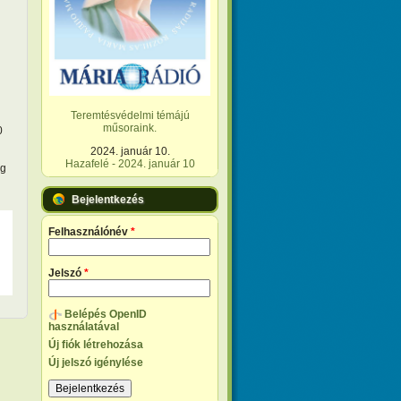
Teremtésvédelmi témájú
műsoraink.
0
2024. január 10.
Hazafelé - 2024. január 10
ag
Bejelentkezés
Felhasználónév
*
Jelszó
*
Belépés OpenID
használatával
Új fiók létrehozása
Új jelszó igénylése