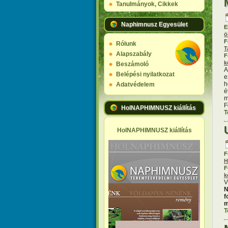
Tanulmányok, Cikkek
Naphimnusz Egyesület
E
ö
F
Rólunk
T
Alapszabály
F
k
Beszámoló
A
Belépési nyilatkozat
e
h
Adatvédelem
é
m
F
HolNAPHIMNUSZ kiállítás
T
HolNAPHIMNUSZ kiállítás
F
H
F
k
V
N
f
m
T