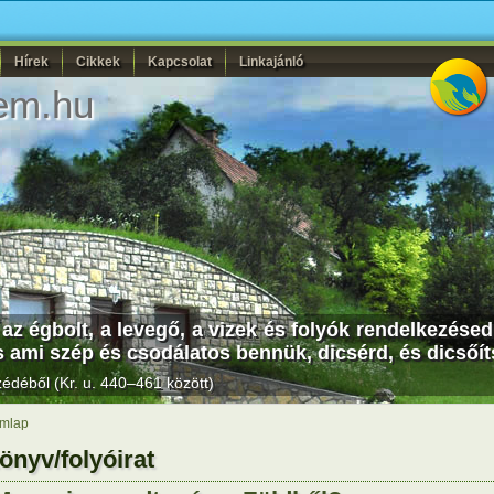
Hírek
Cikkek
Kapcsolat
Linkajánló
em.hu
r, az égbolt, a levegő, a vizek és folyók rendelkezése
 És ami szép és csodálatos bennük, dicsérd, és dicsőít
déből (Kr. u. 440–461 között)
mlap
önyv/folyóirat