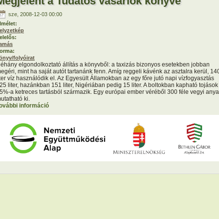
Megjelent a Tudatos vásárlók könyve
sze, 2008-12-03 00:00
lmélet:
elyzetkép
elelős:
amás
orma:
önyv/folyóirat
éhány elgondolkoztató állítás a könyvből: a taxizás bizonyos esetekben jobban
egéri, mint ha saját autót tartanánk fenn. Amíg reggeli kávénk az asztalra kerül, 14
iter víz használódik el. Az Egyesült Államokban az egy főre jutó napi vízfogyasztás
25 liter, hazánkban 151 liter, Nigériában pedig 15 liter. A boltokban kapható tojások
5%-a ketreces tartásból származik. Egy európai ember véréből 300 féle vegyi any
utatható ki.
ovábbi információ
Megjelent a Tudatos vásárlók könyve tartalommal
kapcsolatosan