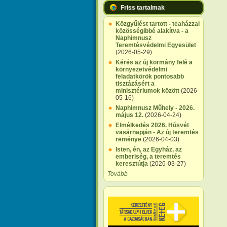
Friss tartalmak
Közgyűlést tartott - teaházzal
közösségibbé alakítva - a
Naphimnusz
Teremtésvédelmi Egyesület
(2026-05-29)
Kérés az új kormány felé a
környezetvédelmi
feladatkörök pontosabb
tisztázásért a
minisztériumok között
(2026-
05-16)
Naphimnusz Műhely - 2026.
május 12.
(2026-04-24)
Elmélkedés 2026. Húsvét
vasárnapján - Az új teremtés
reménye
(2026-04-03)
Isten, én, az Egyház, az
emberiség, a teremtés
keresztútja
(2026-03-27)
Tovább