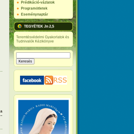
Prédikáció-vázlatok
Programötletek
Eseménynaptár
TEGYÉTEK Jn 2,5
Teremtésvédelmi Gyakorlatok és
Tudnivalók Kézikönyve
Keresés
Keresés űrlap
 a
 –
al