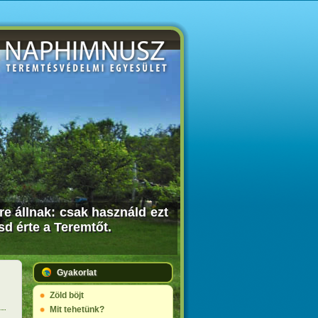
dre állnak: csak használd ezt
sd érte a Teremtőt.
Gyakorlat
Zöld böjt
Mit tehetünk?