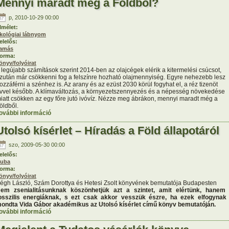
Mennyi maradt még a Földből?
p, 2010-10-29 00:00
lmélet:
kológiai lábnyom
elelős:
amás
orma:
önyv/folyóirat
 legújabb számítások szerint 2014-ben az olajcégek elérik a kitermelési csúcsot,
zután már csökkenni fog a felszínre hozható olajmennyiség. Egyre nehezebb lesz
ozzáférni a szénhez is. Az arany és az ezüst 2030 körül fogyhat el, a réz tizenöt
vvel később. A klímaváltozás, a környezetszennyezés és a népesség növekedése
iatt csökken az egy főre jutó ivóvíz. Nézze meg ábrákon, mennyi maradt még a
öldből.
ovábbi információ
Mennyi maradt még a Földből? tartalommal kapcsolatosan
Utolsó kísérlet – Híradás a Föld állapotáról
szo, 2009-05-30 00:00
elelős:
uba
orma:
önyv/folyóirat
égh László, Szám Dorottya és Hetesi Zsolt könyvének bemutatója Budapesten
em zsenialitásunknak köszönhetjük azt a szintet, amit elértünk, hanem
osszilis energiáknak, s ezt csak akkor vesszük észre, ha ezek elfogynak
ondta Vida Gábor akadémikus az Utolsó kísérlet című könyv bemutatóján.
ovábbi információ
Utolsó kísérlet – Híradás a Föld állapotáról tartalomm
kapcsolatosan