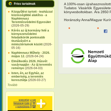
A 100%-osan újrahasznosított 
Friss tartalmak
Tudatos Vásárlók Egyesülete
könyvesboltokban. Ára 2850 F
Közgyűlést tartott - teaházzal
közösségibbé alakítva - a
Naphimnusz
Horánszky Anna/Magyar Kurír
Teremtésvédelmi Egyesület
(2026-05-29)
Kérés az új kormány felé a
környezetvédelmi
feladatkörök pontosabb
tisztázásért a
minisztériumok között
(2026-
05-16)
Naphimnusz Műhely - 2026.
május 12.
(2026-04-24)
Elmélkedés 2026. Húsvét
vasárnapján - Az új teremtés
reménye
(2026-04-03)
Isten, én, az Egyház, az
emberiség, a teremtés
keresztútja
(2026-03-27)
Tovább