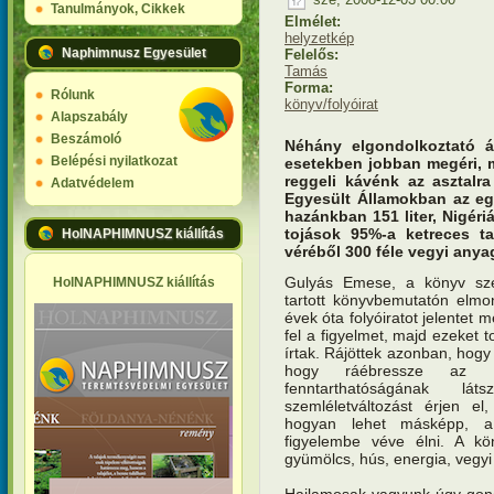
Tanulmányok, Cikkek
Elmélet:
helyzetkép
Naphimnusz Egyesület
Felelős:
Tamás
Forma:
Rólunk
könyv/folyóirat
Alapszabály
Beszámoló
Néhány elgondolkoztató á
Belépési nyilatkozat
esetekben jobban megéri, m
reggeli kávénk az asztalra 
Adatvédelem
Egyesült Államokban az egy 
hazánkban 151 liter, Nigéri
tojások 95%-a ketreces t
HolNAPHIMNUSZ kiállítás
véréből 300 féle vegyi anya
Gulyás Emese, a könyv sz
HolNAPHIMNUSZ kiállítás
tartott könyvbemutatón elmo
évek óta folyóiratot jelentet
fel a figyelmet, majd ezeket 
írtak. Rájöttek azonban, hogy
hogy ráébressze az ol
fenntarthatóságának lá
szemléletváltozást érjen el
hogyan lehet másképp, a 
figyelembe véve élni. A kö
gyümölcs, hús, energia, vegyi
Hajlamosak vagyunk úgy gond