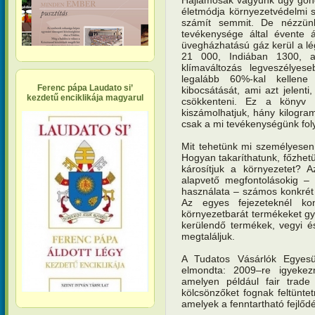
életmódja környezetvédelmi 
számít semmit. De nézzün
tevékenysége által évente 
üvegházhatású gáz kerül a l
21 000, Indiában 1300, a
klímaváltozás legveszélyese
legalább 60%-kal kellene
Ferenc pápa Laudato si’
kibocsátását, ami azt jelenti
kezdetű enciklikája magyarul
csökkenteni. Ez a könyv f
kiszámolhatjuk, hány kilogra
csak a mi tevékenységünk fol
Mit tehetünk mi személyesen
Hogyan takaríthatunk, főzhe
károsítjuk a környezetet? A
alapvető megfontolásokig – 
használata – számos konkrét s
Az egyes fejezeteknél kon
környezetbarát termékeket g
kerülendő termékek, vegyi és 
megtaláljuk.
A Tudatos Vásárlók Egyesü
elmondta: 2009–re igyekezn
amelyen például fair trade 
kölcsönzőket fognak feltüntet
amelyek a fenntartható fejlődé