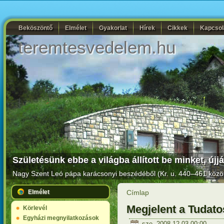
Beköszöntő
Elmélet
Gyakorlat
Hírek
Cikkek
Kapcsol
teremtesvedelem.hu
Születésünk ebbe a világba állított be minket, új
Nagy Szent Leó pápa karácsonyi beszédéből (Kr. u. 440–461 közöt
Elmélet
Címlap
Megjelent a Tudato
Körlevél
Egyházi megnyilatkozások
sze, 2008-12-03 00:00