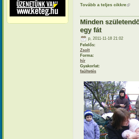
Tovább a teljes cikkre
(külső 
Minden születend
egy fát
p, 2011-11-18 21:02
Felelős:
Zsolt
Forma:
hír
Gyakorlat:
faültetés