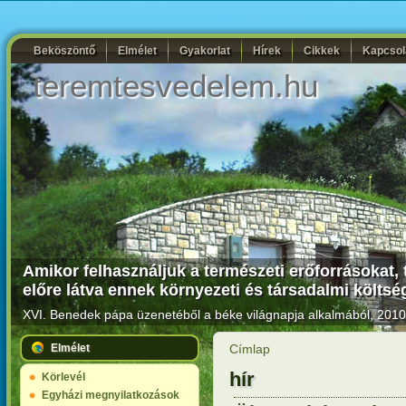
Beköszöntő
Elmélet
Gyakorlat
Hírek
Cikkek
Kapcsol
teremtesvedelem.hu
Amikor felhasználjuk a természeti erőforrásokat, 
előre látva ennek környezeti és társadalmi költség
XVI. Benedek pápa üzenetéből a béke világnapja alkalmából, 2010.
Elmélet
Címlap
hír
Körlevél
Egyházi megnyilatkozások