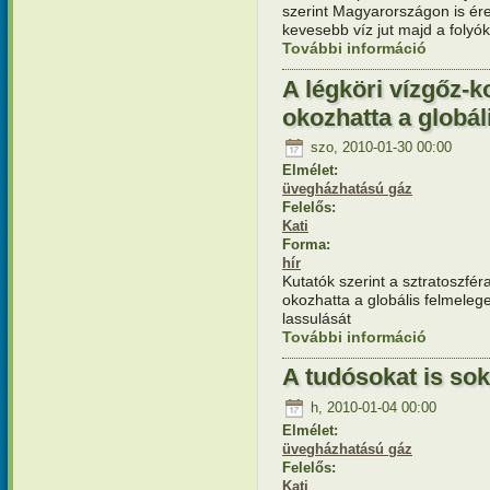
szerint Magyarországon is ér
kevesebb víz jut majd a folyó
További információ
A magyar 
csökkenés
A légköri vízgőz-
okozhatta a globál
szo, 2010-01-30 00:00
Elmélet:
üvegházhatású gáz
Felelős:
Kati
Forma:
hír
Kutatók szerint a sztratoszfé
okozhatta a globális felmele
lassulását
További információ
A légköri 
felmelege
A tudósokat is sok
h, 2010-01-04 00:00
Elmélet:
üvegházhatású gáz
Felelős:
Kati