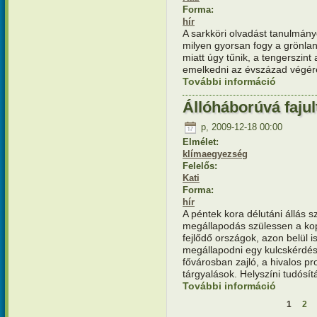
Forma:
hír
A sarkköri olvadást tanulmán
milyen gyorsan fogy a grönlan
miatt úgy tűnik, a tengerszint
emelkedni az évszázad végér
További információ
A tudósoka
kapcsola
Állóháborúvá fajul
p, 2009-12-18 00:00
Elmélet:
klímaegyezség
Felelős:
Kati
Forma:
hír
A péntek kora délutáni állás s
megállapodás szülessen a kopp
fejlődő országok, azon belül
megállapodni egy kulcskérdé
fővárosban zajló, a hivalos p
tárgyalások. Helyszíni tudósí
További információ
Állóhábor
kapcsola
1
2