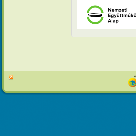
Oldalak
w