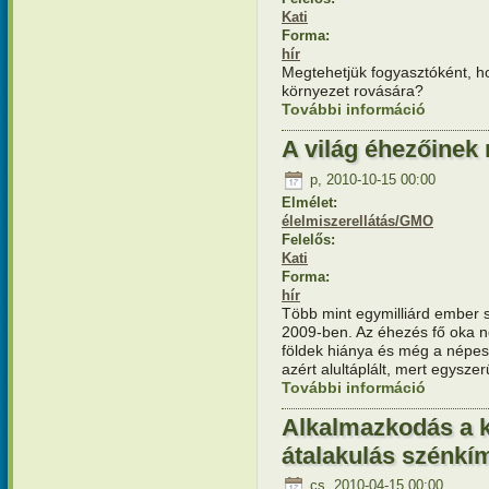
Kati
Forma:
hír
Megtehetjük fogyasztóként, h
környezet rovására?
További információ
A Sun Chi
tartalomm
A világ éhezőinek
p, 2010-10-15 00:00
Elmélet:
élelmiszerellátás/GMO
Felelős:
Kati
Forma:
hír
Több mint egymilliárd ember s
2009-ben. Az éhezés fő oka n
földek hiánya és még a népe
azért alultáplált, mert egysze
További információ
A világ é
kapcsola
Alkalmazkodás a k
átalakulás szénk
cs, 2010-04-15 00:00