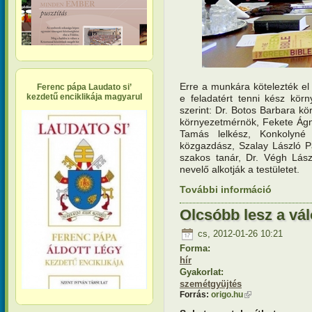
Erre a munkára kötelezték el
Ferenc pápa Laudato si’
kezdetű enciklikája magyarul
e feladatért tenni kész kör
szerint: Dr. Botos Barbara 
környezetmérnök, Fekete Ágne
Tamás lelkész, Konkolyné 
közgazdász, Szalay László Pál
szakos tanár, Dr. Végh Lászl
nevelő alkotják a testületet.
További információ
Ökogyülek
Reformátu
Olcsóbb lesz a vá
cs, 2012-01-26 10:21
Forma:
hír
Gyakorlat:
szemétgyüjtés
Forrás:
origo.hu
(külső hivatkozás