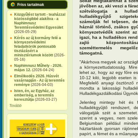
Sokat megtakaríthat a sze
Friss tartalmak
jövőben az, aki veszi a fára
szétválogatja a hulla
Közgyűlést tartott - teaházzal
hulladékgyűjtő sziget
közösségibbé alakítva - a
számolják fel teljesen, d
Naphimnusz
háznál történő, zsákos gyű
Teremtésvédelmi Egyesület
(2026-05-29)
környezetvédők szerint az
igazi, ha a hulladékos ren
Kérés az új kormány felé a
környezetvédelmi
zajló központosí
feladatkörök pontosabb
szeméttermelés megelő
tisztázásért a
támogatná.
minisztériumok között
(2026-
05-16)
"Akárhova megyek az országb
Naphimnusz Műhely - 2026.
a környezettudatosság. Mir
május 12.
(2026-04-24)
lehet az, hogy az egy főre es
Elmélkedés 2026. Húsvét
10-12 kiló, legjobb eseten is
vasárnapján - Az új teremtés
Megfelelő anyagi ösztönző n
reménye
(2026-04-03)
mondta a lakossági hulladé
Isten, én, az Egyház, az
Hulladékgazdálkodási Ügynöks
emberiség, a teremtés
keresztútja
(2026-03-27)
Jelenleg mintegy hét és fé
Tovább
hulladékgyűjtő rendszert, 
válogatják szét a szemetet
szerint a vegyes, nem szelekt
Belgiumban például mind
háztartások gyorsan rájönne
papírt, a fémet és a műanyago