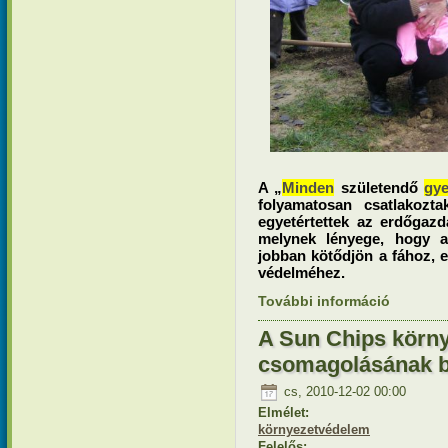
A „
Minden
születendő
gy
folyamatosan csatlakozta
egyetértettek az erdőgazd
melynek lényege, hogy a
jobban kötődjön a fához, e
védelméhez.
További információ
Minden sz
tartalomm
A Sun Chips körny
csomagolásának 
cs, 2010-12-02 00:00
Elmélet:
környezetvédelem
Felelős: