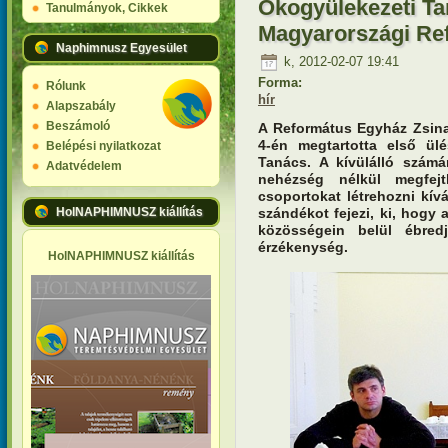
Ökogyülekezeti Ta
Tanulmányok, Cikkek
Magyarországi Re
Naphimnusz Egyesület
k, 2012-02-07 19:41
Forma:
Rólunk
hír
Alapszabály
Beszámoló
A Református Egyház Zsina
4-én megtartotta első ülé
Belépési nyilatkozat
Tanács. A kívülálló szám
Adatvédelem
nehézség nélkül megfej
csoportokat létrehozni kí
szándékot fejezi, ki, hogy 
HolNAPHIMNUSZ kiállítás
közösségein belül ébred
érzékenység.
HolNAPHIMNUSZ kiállítás