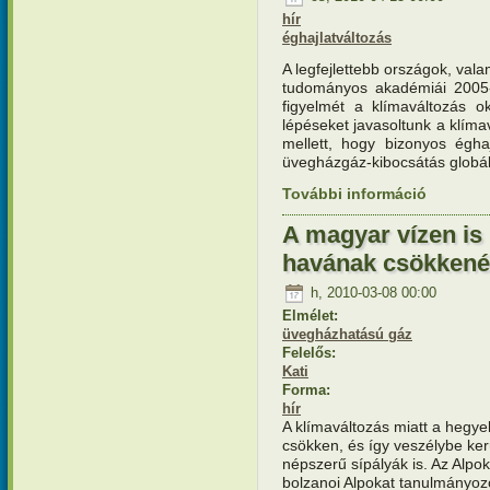
hír
éghajlatváltozás
A legfejlettebb országok, val
tudományos akadémiái 2005-b
figyelmét a klímaváltozás o
lépéseket javasoltunk a klíma
mellett, hogy bizonyos éghaj
üvegházgáz-kibocsátás globáli
További információ
Alkalmazk
szénkímél
A magyar vízen is
havának csökken
h, 2010-03-08 00:00
Elmélet:
üvegházhatású gáz
Felelős:
Kati
Forma:
hír
A klímaváltozás miatt a heg
csökken, és így veszélybe ker
népszerű sípályák is. Az Alpok
bolzanoi Alpokat tanulmányozó