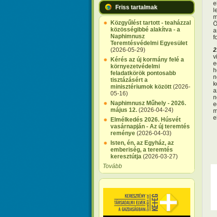
e
Friss tartalmak
l
m
Közgyűlést tartott - teaházzal
Ö
közösségibbé alakítva - a
a
Naphimnusz
f
Teremtésvédelmi Egyesület
2
(2026-05-29)
v
Kérés az új kormány felé a
e
környezetvédelmi
h
feladatkörök pontosabb
n
tisztázásért a
k
minisztériumok között
(2026-
a
05-16)
n
Naphimnusz Műhely - 2026.
e
május 12.
(2026-04-24)
m
e
Elmélkedés 2026. Húsvét
vasárnapján - Az új teremtés
reménye
(2026-04-03)
Isten, én, az Egyház, az
emberiség, a teremtés
keresztútja
(2026-03-27)
Tovább