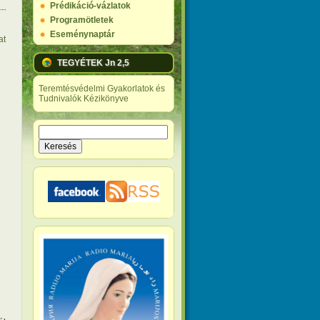
Prédikáció-vázlatok
Programötletek
Eseménynaptár
at
TEGYÉTEK Jn 2,5
Teremtésvédelmi Gyakorlatok és
Tudnivalók Kézikönyve
Keresés
Keresés űrlap