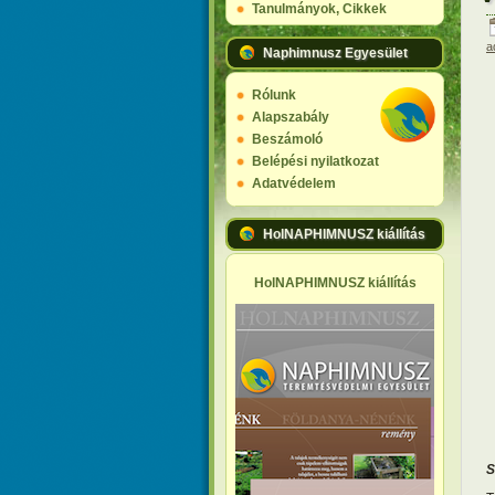
Tanulmányok, Cikkek
a
Naphimnusz Egyesület
Rólunk
Alapszabály
Beszámoló
Belépési nyilatkozat
Adatvédelem
HolNAPHIMNUSZ kiállítás
HolNAPHIMNUSZ kiállítás
S