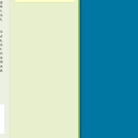
ág
ek
n.
és
l,
ni
Az
a,
cs
e-
án
ra
lt
 a
ak