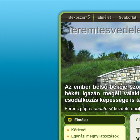
Beköszöntő
Elmélet
Gyakorlat
teremtesvedel
Az ember belső békéje szor
békét igazán megéli valaki
csodálkozás képessége is tá
Ferenc pápa
Laudato si'
kezdetű encik
Elmélet
Cí
T
Körlevél
Egyházi megnyilatkozások
v