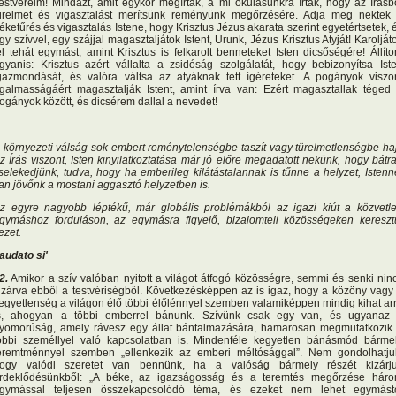
estvéreim! Mindazt, amit egykor megírtak, a mi okulásunkra írták, hogy az Írásb
ürelmet és vigasztalást merítsünk reményünk megőrzésére. Adja meg nektek
éketűrés és vigasztalás Istene, hogy Krisztus Jézus akarata szerint egyetértsetek, 
gy szívvel, egy szájjal magasztaljátok Istent, Urunk, Jézus Krisztus Atyját! Karolját
el tehát egymást, amint Krisztus is felkarolt benneteket Isten dicsőségére! Állít
gyanis: Krisztus azért vállalta a zsidóság szolgálatát, hogy bebizonyítsa Ist
gazmondását, és valóra váltsa az atyáknak tett ígéreteket. A pogányok viszo
rgalmasságáért magasztalják Istent, amint írva van: Ezért magasztallak téged
ogányok között, és dicsérem dallal a nevedet!
 környezeti válság sok embert reménytelenségbe taszít vagy türelmetlenségbe haj
z Írás viszont, Isten kinyilatkoztatása már jó előre megadatott nekünk, hogy bátr
selekedjünk, tudva, hogy ha emberileg kilátástalannak is tűnne a helyzet, Istenn
an jövőnk a mostani aggasztó helyzetben is.
z egyre nagyobb léptékű, már globális problémákból az igazi kiút a közvetl
gymáshoz forduláson, az egymásra figyelő, bizalomteli közösségeken kereszt
ezet.
audato si'
2.
Amikor a szív valóban nyitott a világot átfogó közösségre, semmi és senki nin
izárva ebből a testvériségből. Következésképpen az is igaz, hogy a közöny vagy
egyetlenség a világon élő többi élőlénnyel szemben valamiképpen mindig kihat ar
s, ahogyan a többi emberrel bánunk. Szívünk csak egy van, és ugyanaz
yomorúság, amely rávesz egy állat bántalmazására, hamarosan megmutatkozik
öbbi személlyel való kapcsolatban is. Mindenféle kegyetlen bánásmód bárme
eremtménnyel szemben „ellenkezik az emberi méltósággal”. Nem gondolhatju
ogy valódi szeretet van bennünk, ha a valóság bármely részét kizárj
rdeklődésünkből: „A béke, az igazságosság és a teremtés megőrzése hár
gymással teljesen összekapcsolódó téma, és ezeket nem lehet egymást