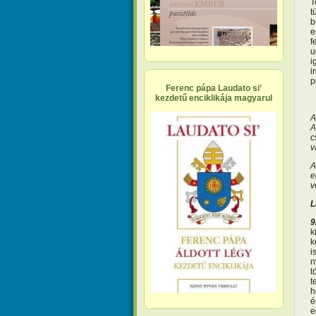
T
t
b
e
f
u
i
i
p
Ferenc pápa Laudato si’
kezdetű enciklikája magyarul
A
A
c
v
A
e
v
L
9
k
k
i
n
t
t
h
é
e