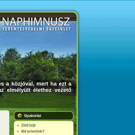
 a közjóval, mert ha ezt a
az elmélyült élethez vezető
Gyakorlat
Zöld böjt
Mit tehetünk?