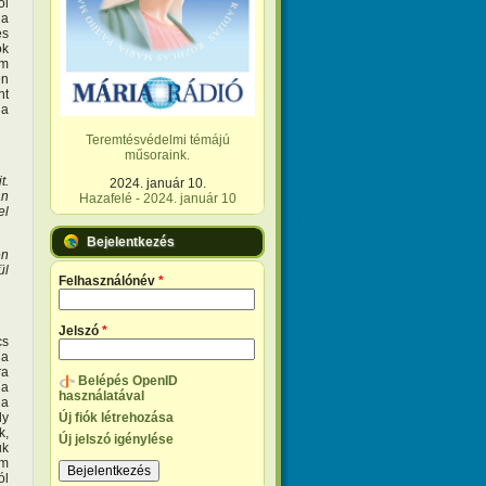
ól
 a
és
ok
om
en
nt
 a
Teremtésvédelmi témájú
műsoraink.
t.
2024. január 10.
an
Hazafelé - 2024. január 10
el
Bejelentkezés
en
ül
Felhasználónév
*
Jelszó
*
cs
 a
ra
Belépés OpenID
 a
használatával
 a
ly
Új fiók létrehozása
k,
Új jelszó igénylése
uk
om
ól