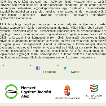
lkülönítve egyenként tárgyalni, mert különben ismét visszatérnénk a valós
eegyszerűsítő szemléletéhez.” Minden összefügg mindennel, és mi, emberi lény
indannyian testvérként egybekapcsolódunk egy csodálatos zarándoklásba
sszeköt bennünket az a szeretet, amellyel Isten szereti minden teremtményét, 
mely minket is egybeköt – gyengéd szeretettel – napfivérrel, holdnővérre
olyófivérrel és földanyával.
19.
Ahhoz, hogy megoldjunk egy ilyen bonyolult helyzetet, amilyennel a mosta
ilágnak szembe kell néznie, nem elég, ha mindannyian külön-külön jobbá válunk. 
gymástól elszigetelt egyének elveszíthetik képességüket és szabadságukat arr
ogy legyőzzék az instrumentális ész logikáját, és kiszolgáltatva maradnak az erköl
élküli, a társadalmi és környezeti érzék nélküli fogyasztói gondolkodás kény
edvének. A társadalmi problémákra közösségi hálóval kell válaszolni, nem puszt
z egyéni javak összegzésével: „Ennek a feladatnak a követelményei akkorá
övekednek, hogy egyéni kezdeményezésekkel és individualista szellemben neve
gyének összefogásával nem lesznek teljesíthetők. Az erők összefogását és
egvalósítás egységét teszik szükségessé.” A tartós változás dinamizmusán
lindításához szükséges ökológiai megtérés egyben közösségi megtérés is.
Facebook
Twitter