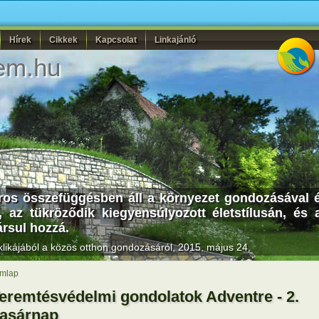
Hírek
Cikkek
Kapcsolat
Linkajánló
em.hu
os összefüggésben áll a környezet gondozásával és
, az tükröződik kiegyensúlyozott életstílusán, és 
rsul hozzá.
likájából a közös otthon gondozásáról, 2015. május 24.
mlap
eremtésvédelmi gondolatok Adventre - 2.
asárnap