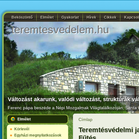
Beköszöntő
Elmélet
Gyakorlat
Hírek
Cikkek
Kapcsol
teremtesvedelem.hu
Változást akarunk, valódi változást, struktúrák vá
Ferenc pápa beszéde a Népi Mozgalmak Világtalálkozóján
, Santa 
Elmélet
Címlap
Teremtésvédelmi ja
Körlevél
Egyházi megnyilatkozások
Fűtés