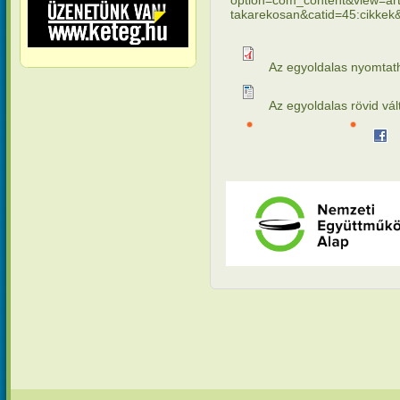
takarekosan&catid=45:cikkek
Az egyoldalas nyomtatha
Az egyoldalas rövid vá