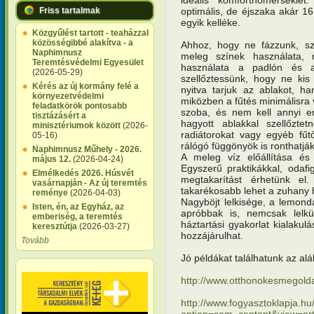
optimális, de éjszaka akár 16
Friss tartalmak
egyik kelléke.
Közgyűlést tartott - teaházzal
közösségibbé alakítva - a
Ahhoz, hogy ne fázzunk, szá
Naphimnusz
meleg színek használata, r
Teremtésvédelmi Egyesület
használata a padlón és a
(2026-05-29)
szellőztessünk, hogy ne kis
Kérés az új kormány felé a
nyitva tarjuk az ablakot, ha
környezetvédelmi
miközben a fűtés minimálisra 
feladatkörök pontosabb
szoba, és nem kell annyi en
tisztázásért a
hagyott ablakkal szellőzte
minisztériumok között
(2026-
radiátorokat vagy egyéb fűtő
05-16)
rálógó függönyök is ronthatjá
Naphimnusz Műhely - 2026.
A meleg víz előállítása és 
május 12.
(2026-04-24)
Egyszerű praktikákkal, odafig
Elmélkedés 2026. Húsvét
megtakarítást érhetünk el.
vasárnapján - Az új teremtés
takarékosabb lehet a zuhany 
reménye
(2026-04-03)
Nagyböjt lelkisége, a lemon
Isten, én, az Egyház, az
apróbbak is, nemcsak lelkü
emberiség, a teremtés
háztartási gyakorlat kialaku
keresztútja
(2026-03-27)
hozzájárulhat.
Tovább
Jó példákat találhatunk az al
http://www.otthonokesmegolda
http://www.fogyasztoklapja.hu
option=com_content&view=arti