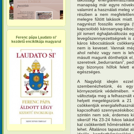
manapság már egyre növekvő
valamint a használati meleg v
részben a nem megfelelően 
melegre fűtött lakások miatt
nagyrészt fosszilis energia
kapcsolódó károsanyag-kiboc
jól ismert éghajlatváltozás e
Ferenc pápa Laudato si’
levegőszennyezettségnek is a
kezdetű enciklikája magyarul
káros kibocsátások csökken
nem is keveset. Vannak még 
ahol nehéz vagy nem is lehe
másutt magunk dönthetjük el
szeretnek „bedurrantani”, ped
egy bizonyos hőfok felett
egészséges.
A Nagyböjt idején ezzel
szembenézhetünk, és egy
környezetünk védelmében. +/
változtatja meg a felhasznált
helyett megelégszünk a 21 
csökkentjük energiafelhaszná
kapcsolható szennyezéskibocs
szintén nem sok, érdemes ki
sikerül! Ha 23-24 fokos laká
kal csökkentett hőmérséklet 
lehet. Általános tapasztalat
ideális komforthőmérsékle