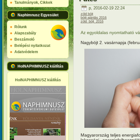
Tanulmányok, Cikkek
p, 2016-02-19 22:24
zöld böjt
Naphimnusz Egyesület
böjti ajánlás 2016
zöld_böjt_2016
Rólunk
Az egyoldalas nyomtatható vált
Alapszabály
Beszámoló
Nagyböjt 2. vasárnapja (febru
Belépési nyilatkozat
Adatvédelem
HolNAPHIMNUSZ kiállítás
HolNAPHIMNUSZ kiállítás
Magyarország teljes energiaf
lakossági energia­felhaszná