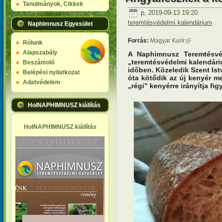
Tanulmányok, Cikkek
p, 2019-09-13 19:20
teremtésvédelmi kalendárium
Naphimnusz Egyesület
Forrás:
Magyar Kurír
(külső hivatk
Rólunk
Alapszabály
A Naphimnusz Teremtésvé
„teremtésvédelmi kalendári
Beszámoló
időben. Közeledik Szent Is
Belépési nyilatkozat
óta kötődik az új kenyér m
Adatvédelem
„régi” kenyérre irányítja fi
HolNAPHIMNUSZ kiállítás
HolNAPHIMNUSZ kiállítás