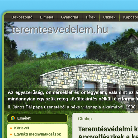
Beköszöntő
Elmélet
Gyakorlat
Hírek
Cikkek
Kapcsol
teremtesvedelem.hu
Az egyszerűség, önmérséklet és önfegyelem, valamint az ál
mindannyian egy szűk réteg körültekintés nélküli életformá
II. János Pál pápa
üzenetéből a béke világnapja alkalmából, 1990. 
Elmélet
Címlap
Teremtésvédelmi k
Körlevél
Egyházi megnyilatkozások
Angyalfészkek a k