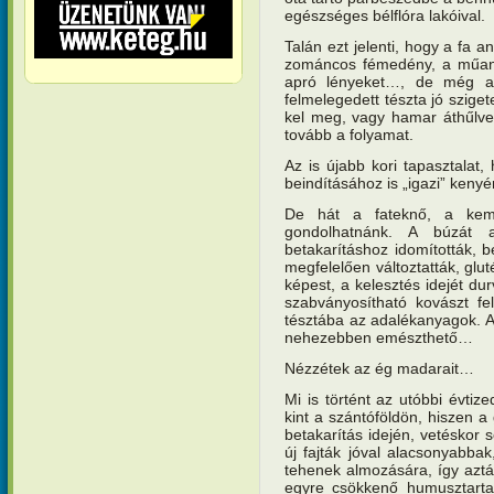
egészséges bélflóra lakóival.
Talán ezt jelenti, hogy a fa 
zománcos fémedény, a műany
apró lényeket…, de még a
felmelegedett tészta jó szige
kel meg, vagy hamar áthűlve
tovább a folyamat.
Az is újabb kori tapasztala
beindításához is „igazi” keny
De hát a fateknő, a kem
gondolhatnánk. A búzát 
betakarításhoz idomították, b
megfelelően változtatták, glu
képest, a kelesztés idejét du
szabványosítható kovászt fel
tésztába az adalékanyagok. Az
nehezebben emészthető…
Nézzétek az ég madarait…
Mi is történt az utóbbi évti
kint a szántóföldön, hiszen 
betakarítás idején, vetéskor 
új fajták jóval alacsonyabba
tehenek almozására, így aztán
egyre csökkenő humusztartal