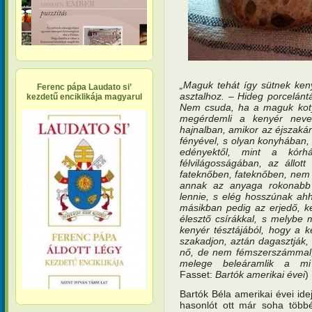
„Maguk tehát így sütnek ken
Ferenc pápa Laudato si’
asztalhoz. – Hideg porcelántá
kezdetű enciklikája magyarul
Nem csuda, ha a maguk koty
megérdemli a kenyér nevet
hajnalban, amikor az éjszaká
fényével, s olyan konyhában
edényektől, mint a kórh
félvilágosságában, az állot
fateknőben, fateknőben, nem 
annak az anyaga rokonabb 
lennie, s elég hosszúnak ahh
másikban pedig az erjedő, k
élesztő csírákkal, s melybe 
kenyér tésztájából, hogy a 
szakadjon, aztán dagasztják,
nő, de nem fémszerszámmal,
melege beleáramlik a mi
Fasset:
Bartók amerikai évei
)
Bartók Béla amerikai évei ide
hasonlót ott már soha többé