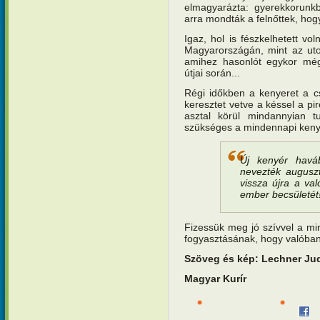
elmagyarázta: gyerekkorunk
arra mondták a felnőttek, hog
Igaz, hol is fészkelhetett v
Magyarországán, mint az uto
amihez hasonlót egykor még 
útjai során...
Régi időkben a kenyeret a c
keresztet vetve a késsel a pi
asztal körül mindannyian 
szükséges a mindennapi keny
Új kenyér havá
nevezték auguszt
vissza újra a va
ember becsületét
Fizessük meg jó szívvel a min
fogyasztásának, hogy valóban
Szöveg és kép: Lechner Jud
Magyar Kurír