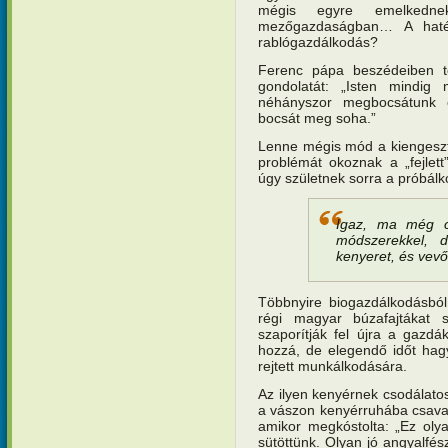
mégis egyre emelkednek
mezőgazdaságban… A haték
rablógazdálkodás?
Ferenc pápa beszédeiben t
gondolatát: „Isten mindi
néhányszor megbocsátunk
bocsát meg soha.”
Lenne mégis mód a kiengeszt
problémát okoznak a „fejlett
úgy születnek sorra a próbál
Igaz, ma még c
módszerekkel, 
kenyeret, és vev
Többnyire biogazdálkodásból
régi magyar búzafajtákat 
szaporítják fel újra a gazdá
hozzá, de elegendő időt hagy
rejtett munkálkodására.
Az ilyen kenyérnek csodálatos
a vászon kenyérruhába csavar
amikor megkóstolta: „Ez oly
sütöttünk. Olyan jó angyalfé