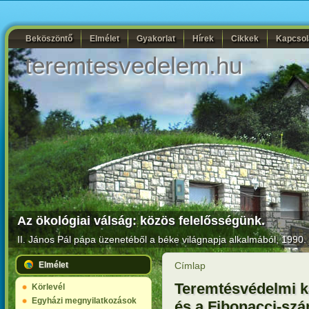
Beköszöntő
Elmélet
Gyakorlat
Hírek
Cikkek
Kapcsol
teremtesvedelem.hu
Az ökológiai válság: közös felelősségünk.
II. János Pál pápa
üzenetéből a béke világnapja alkalmából, 1990. 
Elmélet
Címlap
Teremtésvédelmi k
Körlevél
Egyházi megnyilatkozások
és a Fibonacci-sz