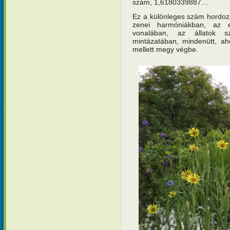
szám, 1,6180339887…
Ez a különleges szám hordoz
zenei harmóniákban, az e
vonalában, az állatok s
mintázatában, mindenütt, a
mellett megy végbe.