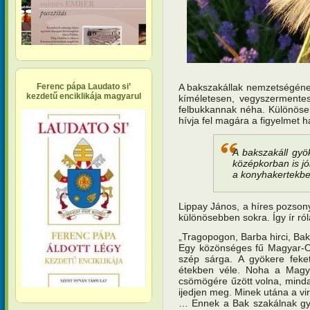
A bakszakállak nemzetségéne
Ferenc pápa Laudato si’
kezdetű enciklikája magyarul
kíméletesen, vegyszermentes
felbukkannak néha. Különöse
hívja fel magára a figyelmet 
A bakszakáll gyö
középkorban is jó
a konyhakertekbe
Lippay János, a híres pozsony
különösebben sokra. Így ír ró
„Tragopogon, Barba hirci, Bak
Egy közönséges fű Magyar-Or
szép sárga. A gyökere feket
étekben véle. Noha a Magya
csömögére űzött volna, minda
ijedjen meg. Minek utána a virá
… Ennek a Bak szakálnak gyöke