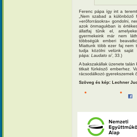
Ferenc pápa így int a teremt
„Nem szabad a különböző fa
»erőforrásokra« gondolni, n
azok önmagukban is értéke
állatfaj tűnik el, amely
gyermekeink már nem látha
többségük emberi beavatk
Miattunk több ezer faj nem t
tudja közölni velünk saját
pápa:
Laudato si’
, 33.)
A bakszakállak üzenete talán 
titkait fürkésző emberhez. 
rácsodálkozó gyerekszemek ő
Szöveg és kép: Lechner Jud