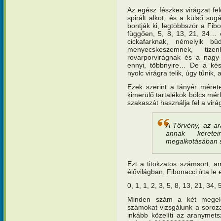
Az egész fészkes virágzat fe
spirált alkot, és a külső su
bontják ki, legtöbbször a Fib
függően, 5, 8, 13, 21, 34… 
cickafarknak, némelyik bü
menyecskeszemnek, tiz
rovarporvirágnak és a nagy 
ennyi, többnyire… De a késő
nyolc virágra telik, úgy tűnik,
Ezek szerint a tányér méret
kimerülő tartalékok bölcs mér
szakaszát használja fel a vir
A Törvény, az a
annak kerete
megalkotásában s
Ezt a titokzatos számsort, a
élővilágban, Fibonacci írta le
0, 1, 1, 2, 3, 5, 8, 13, 21, 34
Minden szám a két megel
számokat vizsgálunk a soroz
inkább közelíti az aranymetsz