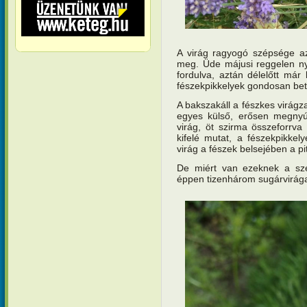
A virág ragyogó szépsége a
meg. Üde májusi reggelen nyíl
fordulva, aztán délelőtt már
fészekpikkelyek gondosan bet
A bakszakáll a fészkes virágz
egyes külső, erősen megnyúlt
virág, öt szirma összeforrv
kifelé mutat, a fészekpikkel
virág a fészek belsejében a pi
De miért van ezeknek a szép
éppen tizenhárom sugárvirág