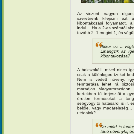
Az viszont nagyon elgon
szeretnénk kifejezni ezt 
kibontakozási folyamatot, a
indul… Ha a 2-es számtól viss
tovább 2–1 megint 1, és végü
Akkor ez a végte
Elhangzik az Ig
kibontakozása?
A bakszakáll, mivel nincs i
csak a különleges ízeket ked
Nem is védett növény, így
fenntartása lehet rá bizto
maradjon Magyarországon i
kertekben fő terjesztői a g
éretlen terméseket a teng
sebgyógyító hatásáról is ír, é
belőle, vagy madáreleség… K
utódaink?
De miért is font
tűnő növényfaj őr