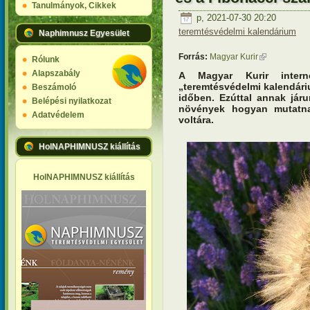
Tanulmányok, Cikkek
p, 2021-07-30 20:20
teremtésvédelmi kalendárium
Naphimnusz Egyesület
Forrás:
Magyar Kurir
(külső hivatk
Rólunk
Alapszabály
A Magyar Kurir interne
„teremtésvédelmi kalendári
Beszámoló
időben. Ezúttal annak járu
Belépési nyilatkozat
növények hogyan mutatna
Adatvédelem
voltára.
HolNAPHIMNUSZ kiállítás
HolNAPHIMNUSZ kiállítás