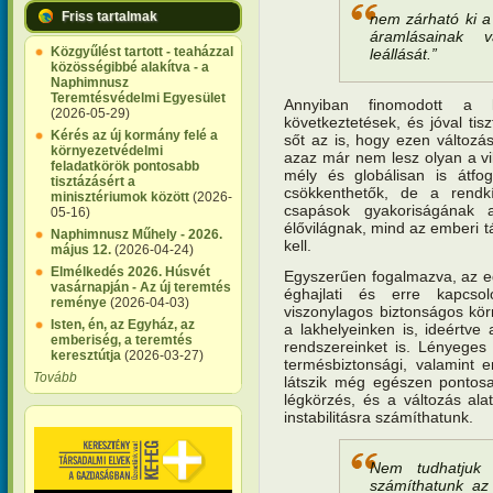
Friss tartalmak
nem zárható ki a
áramlásainak v
Közgyűlést tartott - teaházzal
leállását.”
közösségibbé alakítva - a
Naphimnusz
Teremtésvédelmi Egyesület
Annyiban finomodott a 
(2026-05-29)
következtetések, és jóval tis
Kérés az új kormány felé a
sőt az is, hogy ezen változá
környezetvédelmi
azaz már nem lesz olyan a vi
feladatkörök pontosabb
mély és globálisan is átfo
tisztázásért a
csökkenthetők, de a rendkí
minisztériumok között
(2026-
csapások gyakoriságának 
05-16)
élővilágnak, mind az emberi 
Naphimnusz Műhely - 2026.
kell.
május 12.
(2026-04-24)
Elmélkedés 2026. Húsvét
Egyszerűen fogalmazva, az ed
vasárnapján - Az új teremtés
éghajlati és erre kapcsol
reménye
(2026-04-03)
viszonylagos biztonságos kör
Isten, én, az Egyház, az
a lakhelyeinken is, ideértve
emberiség, a teremtés
rendszereinket is. Lényeges
keresztútja
(2026-03-27)
termésbiztonsági, valamint 
Tovább
látszik még egészen pontosa
légkörzés, és a változás ala
instabilitásra számíthatunk.
Nem tudhatjuk 
számíthatunk az 