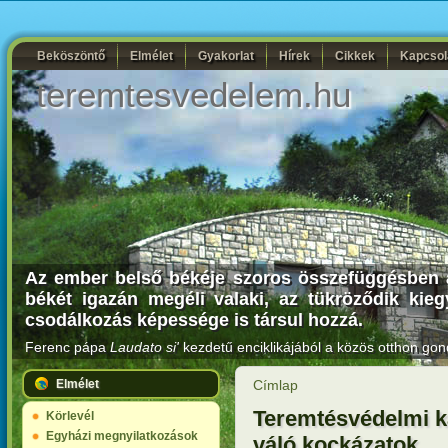
Beköszöntő
Elmélet
Gyakorlat
Hírek
Cikkek
Kapcsol
teremtesvedelem.hu
Az ember belső békéje szoros összefüggésben ál
békét igazán megéli valaki, az tükröződik kiegy
csodálkozás képessége is társul hozzá.
Ferenc pápa
Laudato si'
kezdetű enciklikájából a közös otthon gon
Elmélet
Címlap
Teremtésvédelmi k
Körlevél
Egyházi megnyilatkozások
váló kockázatok