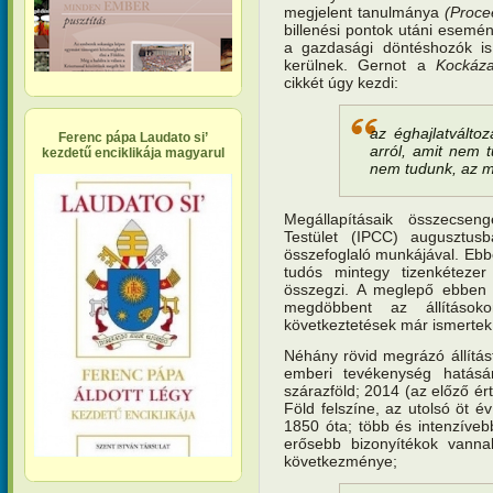
megjelent tanulmánya
(Proce
billenési pontok utáni esemén
a gazdasági döntéshozók i
kerülnek. Gernot a
Kockáza
cikkét úgy kezdi:
az éghajlatválto
Ferenc pápa Laudato si’
arról, amit nem 
kezdetű enciklikája magyarul
nem tudunk, az m
Megállapításaik összecsen
Testület (IPCC) augusztus
összefoglaló munkájával. E
tudós mintegy tizenkétezer 
összegzi. A meglepő ebben
megdöbbent az állításo
következtetések már ismertek 
Néhány rövid megrázó állítá
emberi tevékenység hatás
szárazföld; 2014 (az előző ér
Föld felszíne, az utolsó öt 
1850 óta; több és intenzívebb
erősebb bizonyítékok vann
következménye;