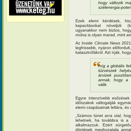
hogy változik ma
szélenergia-poten
Ezek elemi kérdések, his
kapacitásokat növeljük (
ugyanakkor nem biztos, hogy
múlva is olyan marad, mint am
Az
Inside Climate News
2021.
legfrissebb, nyáron előfordul
katasztrófákról. Azt írják, hogy
míg a globális fe
tűzvészek helyé
árvizek pusztíta
annak, hogy a F
válik.
Egyre intenzívebb esőzések
időszakok váltogatják egymás
elemi csapásainak leltára, és
„Számos tünet arra utal, ho
lehetnek, ha továbbra is a j
alkalmazzuk. Ezért sürgetőv
döntések meghozatala anna