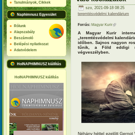
Tanulmányok, Cikkek
szo, 2021-09-18 08:25
teremtésvédelmi kalendárium
Naphimnusz Egyesület
Forrás:
Magyar Kurir
(külső hivatk
Rólunk
Alapszabály
A Magyar Kurir interne
„teremtésvédelmi kalendári
Beszámoló
időben. Sajnos nagyon ros
Belépési nyilatkozat
tűnik, a Föld eddigi n
Adatvédelem
végveszélyben.
HolNAPHIMNUSZ kiállítás
HolNAPHIMNUSZ kiállítás
Néhány héttel ezelőtt Gerno