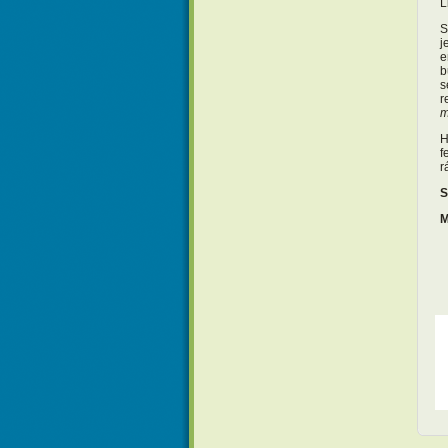
L
S
j
e
b
s
r
m
H
f
r
S
M