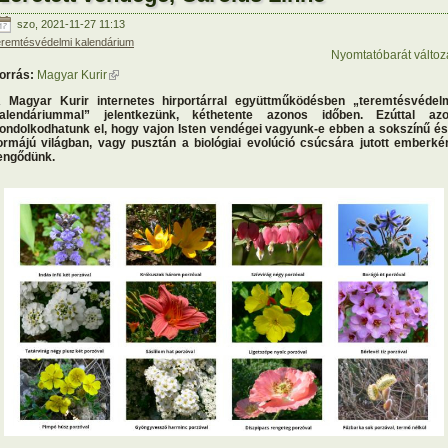
szo, 2021-11-27 11:13
eremtésvédelmi kalendárium
Nyomtatóbarát változ
orrás:
Magyar Kurir
(külső hivatkozás)
 Magyar Kurir internetes hirportárral együttműködésben „teremtésvédel
alendáriummal” jelentkezünk, kéthetente azonos időben. Ezúttal az
ondolkodhatunk el, hogy vajon Isten vendégei vagyunk-e ebben a sokszínű és
ormájú világban, vagy pusztán a biológiai evolúció csúcsára jutott emberké
engődünk.