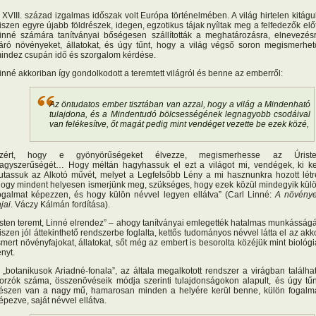
 XVIII. század izgalmas időszak volt Európa történelmében. A világ hirtelen kitágul
iszen egyre újabb földrészek, idegen, egzotikus tájak nyíltak meg a felfedezők előt
inné számára tanítványai bőségesen szállították a meghatározásra, elnevezés
áró növényeket, állatokat, és úgy tűnt, hogy a világ végső soron megismerhet
indez csupán idő és szorgalom kérdése.
inné akkoriban így gondolkodott a teremtett világról és benne az emberről:
Az öntudatos ember tisztában van azzal, hogy a világ a Mindenható
tulajdona, és a Mindentudó bölcsességének legnagyobb csodáival
van felékesítve, őt magát pedig mint vendéget vezette be ezek közé,
zért, hogy e gyönyörűségeket élvezze, megismerhesse az Úrist
agyszerűségét… Hogy méltán hagyhassuk el ezt a világot mi, vendégek, ki ke
utassuk az Alkotó művét, melyet a Legfelsőbb Lény a mi hasznunkra hozott létr
ogy mindent helyesen ismerjünk meg, szükséges, hogy ezek közül mindegyik kül
ogalmat képezzen, és hogy külön névvel legyen ellátva” (Carl Linné:
A növény
ajai
. Váczy Kálmán fordítása).
Isten teremt, Linné elrendez” – ahogy tanítványai emlegették hatalmas munkásságá
iszen jól áttekinthető rendszerbe foglalta, kettős tudományos névvel látta el az akk
smert növényfajokat, állatokat, sőt még az embert is besorolta közéjük mint biológi
ényt.
 „botanikusok Ariadné-fonala”, az általa megalkotott rendszer a virágban találha
orzók száma, összenövéseik módja szerinti tulajdonságokon alapult, és úgy tűn
észen van a nagy mű, hamarosan minden a helyére kerül benne, külön fogalm
épezve, saját névvel ellátva.