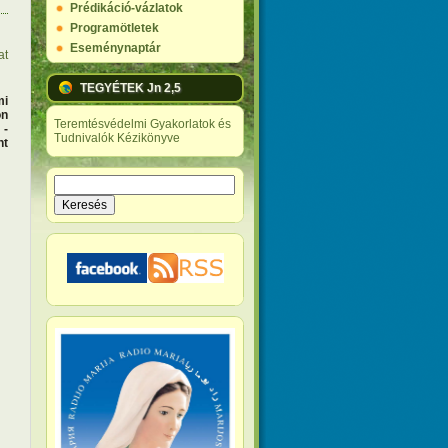
Prédikáció-vázlatok
Programötletek
Eseménynaptár
at
TEGYÉTEK Jn 2,5
mi
on
Teremtésvédelmi Gyakorlatok és
 -
Tudnivalók Kézikönyve
nt
Keresés
Keresés űrlap