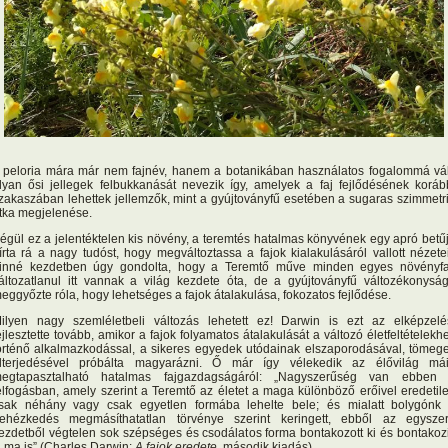
 peloria mára már nem fajnév, hanem a botanikában használatos fogalommá vál
lyan ősi jellegek felbukkanását nevezik így, amelyek a faj fejlődésének koráb
zakaszában lehettek jellemzők, mint a gyújtoványfű esetében a sugaras szimmetr
itka megjelenése.
égül ez a jelentéktelen kis növény, a teremtés hatalmas könyvének egy apró betű
írta rá a nagy tudóst, hogy megváltoztassa a fajok kialakulásáról vallott nézetei
inné kezdetben úgy gondolta, hogy a Teremtő műve minden egyes növényfa
áltozatlanul itt vannak a világ kezdete óta, de a gyújtoványfű változékonysá
eggyőzte róla, hogy lehetséges a fajok átalakulása, fokozatos fejlődése.
ilyen nagy szemléletbeli változás lehetett ez! Darwin is ezt az elképzelé
ejlesztette tovább, amikor a fajok folyamatos átalakulását a változó életfeltételekh
örténő alkalmazkodással, a sikeres egyedek utódainak elszaporodásával, tömeg
lterjedésével próbálta magyarázni. Ő már így vélekedik az élővilág má
egtapasztalható hatalmas fajgazdagságáról: „Nagyszerűség van ebben
elfogásban, amely szerint a Teremtő az életet a maga különböző erőivel eredetil
sak néhány vagy csak egyetlen formába lehelte bele; és mialatt bolygónk
ehézkedés megmásíthatatlan törvénye szerint keringett, ebből az egysze
ezdetből végtelen sok szépséges és csodálatos forma bontakozott ki és bontakoz
i ma is” (Charles Darwin:
A fajok eredete
, második kiadás).