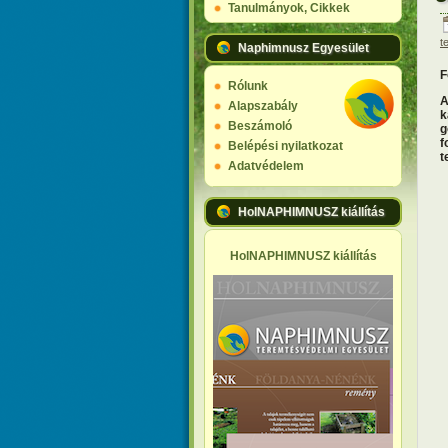
Tanulmányok, Cikkek
t
Naphimnusz Egyesület
F
Rólunk
A
Alapszabály
k
Beszámoló
g
f
Belépési nyilatkozat
t
Adatvédelem
HolNAPHIMNUSZ kiállítás
HolNAPHIMNUSZ kiállítás