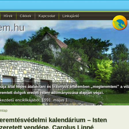
Hírek
Cikkek
Kapcsolat
Linkajánló
em.hu
ja által képes átalakítani és bizonyos értelemben „megteremteni” a vil
teremtett dolgok eredeti isteni adományozása alapján végzi.
kezdetű enciklikájából, 1991. május 1.
mlap
eremtésvédelmi kalendárium – Isten
zeretett vendége, Carolus Linné