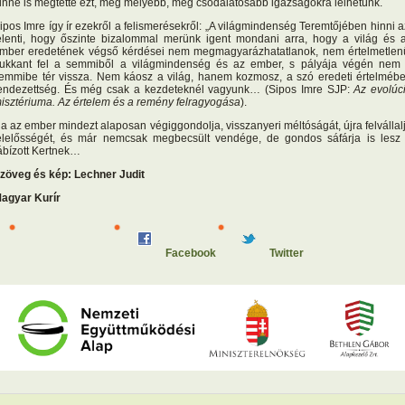
inné is megtette ezt, még mélyebb, még csodálatosabb igazságokra lelhetünk.
ipos Imre így ír ezekről a felismerésekről: „A világmindenség Teremtőjében hinni a
elenti, hogy őszinte bizalommal merünk igent mondani arra, hogy a világ és 
mber eredetének végső kérdései nem megmagyarázhatatlanok, nem értelmetlen
ukkant fel a semmiből a világmindenség és az ember, s pályája végén nem
emmibe tér vissza. Nem káosz a világ, hanem kozmosz, a szó eredeti értelméb
endezettség. És még csak a kezdeteknél vagyunk… (Sipos Imre SJP:
Az evolúc
isztériuma. Az értelem és a remény felragyogása
).
a az ember mindezt alaposan végiggondolja, visszanyeri méltóságát, újra felvállal
elelősségét, és már nemcsak megbecsült vendége, de gondos sáfárja is lesz
ábízott Kertnek…
zöveg és kép: Lechner Judit
agyar Kurír
Facebook
Twitter