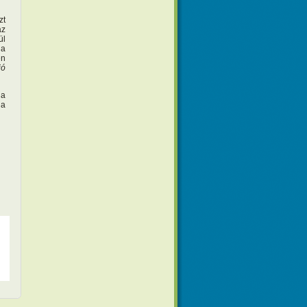
zt
az
ül
 a
en
ió
ja
 a