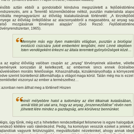
ésőbb aztán ebből a gondolatból kiindulva megszületett a fejlődéstörténe
endszerezés, ami a Teremtő közreműködése nélkül, pusztán materialista alap
róbálta megmagyarázni az élővilág kialakulásának történetét: „A törzsfejlőd
ényege az élővilág önfejlődése az alacsonyabbról a magasabbra, az anyag saj
első mozgásának törvényei alapján” (Soó Rezső:
Fejlődéstörténe
övényrendszertan
, 1965).
Mennyire más egy ilyen materiális világban, pusztán a biológiai
evolúció csúcsára jutott emberként tengődni, mint Linné idejében
Isten vendégeként érkezni az általa teremtett gyönyörűségek közé…
a az egész élővilág valóban csupán az „anyag” törvényeinek alávetve, véletl
semények sorozatán át keletkezett, az embernek sincs ennek őrzésébe
űvelésében morális felelőssége. Kihasználhatja, kizsákmányolhatja a környezeté
edve szerint büntetlenül átformálhatja a világot maga körül. Talán még ma is ezzel
zemlélettel viszonyul az ember a természethez…
tt azonban nem állhat meg a történet! Hiszen
minél mélyebbre hatol a tudomány az élet titkainak kutatásában,
annál több jel utal arra, hogy az anyag „önszerveződése” révén nem
jöhetett létre mindez a gazdagság, ami körülvesz bennünket.
égis, úgy tűnik, még ezt a hihetetlen rendezettséget felismerve is egyre halogatjuk
endező kilétére való rákérdezést. Pedig, ha komolyan vesszük ezeket a jeleket, 
ajlandóak vagyunk felülvizsgálni, megváltoztatni nézeteinket, ahogy annak idej