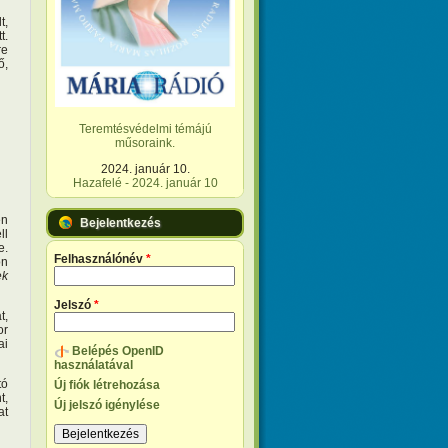
t,
t.
re
ő,
Teremtésvédelmi témájú
műsoraink.
2024. január 10.
Hazafelé - 2024. január 10
en
Bejelentkezés
ll
e.
Felhasználónév
*
ön
ek
Jelszó
*
t,
or
ai
Belépés OpenID
használatával
tó
Új fiók létrehozása
t,
Új jelszó igénylése
at