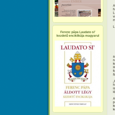
A
h
L
v
m
L
Ferenc pápa Laudato si’
kezdetű enciklikája magyarul
a
n
k
H
f
f
„
h
i
l
A
p
k
k