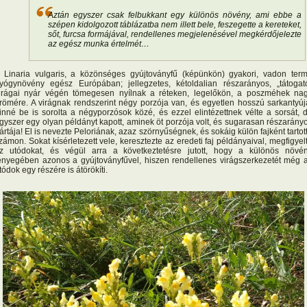
Aztán egyszer csak felbukkant egy különös növény, ami ebbe a
szépen kidolgozott táblázatba nem illett bele, feszegette a kereteket,
sőt, furcsa formájával, rendellenes megjelenésével megkérdőjelezte
az egész munka értelmét…
 Linaria vulgaris, a közönséges gyújtoványfű (képünkön) gyakori, vadon ter
yógynövény egész Európában; jellegzetes, kétoldalian részarányos, „tátogat
irágai nyár végén tömegesen nyílnak a réteken, legelőkön, a poszméhek na
römére. A virágnak rendszerint négy porzója van, és egyetlen hosszú sarkantyúj
inné be is sorolta a négyporzósok közé, és ezzel elintézettnek vélte a sorsát, 
gyszer egy olyan példányt kapott, aminek öt porzója volt, és sugarasan részarány
ártája! El is nevezte Peloriának, azaz szörnyűségnek, és sokáig külön fajként tartot
zámon. Sokat kísérletezett vele, keresztezte az eredeti faj példányaival, megfigyel
z utódokat, és végül arra a következtetésre jutott, hogy a különös növé
ényegében azonos a gyújtoványfűvel, hiszen rendellenes virágszerkezetét még 
tódok egy részére is átörökíti.