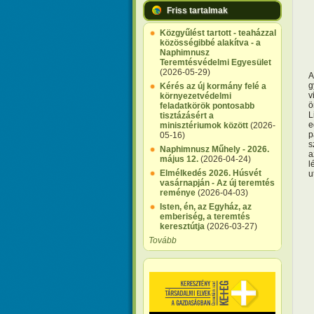
Friss tartalmak
Közgyűlést tartott - teaházzal
közösségibbé alakítva - a
Naphimnusz
Teremtésvédelmi Egyesület
(2026-05-29)
A
g
Kérés az új kormány felé a
v
környezetvédelmi
ö
feladatkörök pontosabb
L
tisztázásért a
e
minisztériumok között
(2026-
p
05-16)
s
Naphimnusz Műhely - 2026.
a
május 12.
(2026-04-24)
l
Elmélkedés 2026. Húsvét
u
vasárnapján - Az új teremtés
reménye
(2026-04-03)
Isten, én, az Egyház, az
emberiség, a teremtés
keresztútja
(2026-03-27)
Tovább