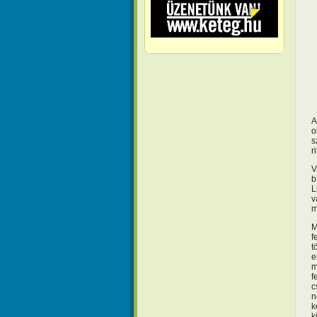
A
o
s
r
V
b
L
v
m
M
f
t
e
m
f
c
n
k
k