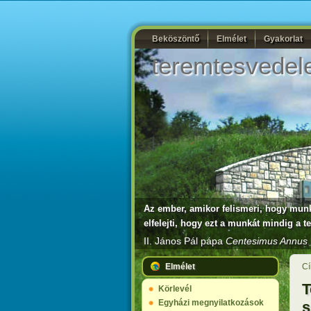
Beköszöntő
Elmélet
Gyakorlat
teremtesvedel
Az ember, amikor felismeri, hogy munká
elfelejti, hogy ezt a munkát mindig a 
II. János Pál pápa
Centesimus Annus
Elmélet
Cí
T
Körlevél
Egyházi megnyilatkozások
s