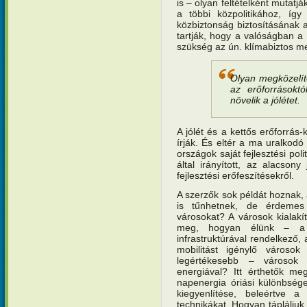
is – olyan feltételként mutat
a többi közpolitikához, íg
közbiztonság biztosításának 
tartják, hogy a valóságban a 
szükség az ún. klímabiztos m
Olyan megközelít
az erőforrásoktó
növelik a jólétet.
A jólét és a kettős erőforrás
írják. És eltér a ma uralkodó 
országok saját fejlesztési po
által irányított, az alacso
fejlesztési erőfeszítésekről.
A szerzők sok példát hoznak
is tűnhetnek, de érdemes 
városokat? A városok kialak
meg, hogyan élünk – a ko
infrastruktúrával rendelkező,
mobilitást igénylő városo
legértékesebb – városok 
energiával? Itt érthetők me
napenergia óriási különbsége.
kiegyenlítése, beleértve a 
technikákat. Hogyan táplálju