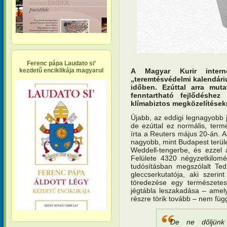
Ferenc pápa Laudato si’
A Magyar Kurir interne
kezdetű enciklikája magyarul
„teremtésvédelmi kalendári
időben. Ezúttal arra mut
fenntartható fejlődéshe
klímabiztos megközelítések
Újabb, az eddigi legnagyobb j
de ezúttal ez normális, ter
írta a Reuters május 20-án. A
nagyobb, mint Budapest terület
Weddell-tengerbe, és ezzel 
Felülete 4320 négyzetkilom
tudósításban megszólalt Te
gleccserkutatója, aki szeri
töredezése egy természetes
jégtábla leszakadása – amel
részre törik tovább – nem füg
De ne dőljünk