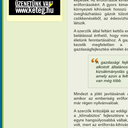
erőforrásokért. A gyors kime
környezeti kihívások hosszú 
üvegházhatású gázok túlzot
csökkenéséből, az édesvízhi
látszik.
A szerzők által feltárt kettős 
belátással érthető, hogy mi
életünk fenntartásához. A gaz
kezelik megfelelően a ke
gazdaságfejlesztési elmélet és
A gazdasági fejl
alkotott általán
kizsákmányolás g
amely azon a fel
van még több.
Mindezt a jólét javításának
amikor az emberiség erőforr
már régen nyilvánvalóak.
A szerzők kritizálják az eddig
a „klímabiztos” fejlesztésre
egyre hangsúlyosabbá váltak
volt, mert az erőforrás-kihív