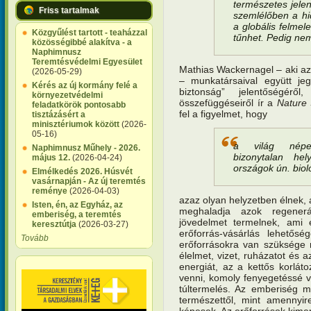
természetes jelen
Friss tartalmak
szemlélőben a hid
a globális felme
Közgyűlést tartott - teaházzal
tűnhet. Pedig ne
közösségibbé alakítva - a
Naphimnusz
Teremtésvédelmi Egyesület
Mathias Wackernagel – aki az
(2026-05-29)
– munkatársaival együtt jeg
Kérés az új kormány felé a
biztonság” jelentőségé
környezetvédelmi
összefüggéseiről ír a
Nature 
feladatkörök pontosabb
fel a figyelmet, hogy
tisztázásért a
minisztériumok között
(2026-
05-16)
a világ népe
Naphimnusz Műhely - 2026.
bizonytalan he
május 12.
(2026-04-24)
országok ún. biol
Elmélkedés 2026. Húsvét
vasárnapján - Az új teremtés
reménye
(2026-04-03)
azaz olyan helyzetben élnek, a
Isten, én, az Egyház, az
meghaladja azok regenerá
emberiség, a teremtés
jövedelmet termelnek, ami
keresztútja
(2026-03-27)
erőforrás-vásárlás lehetősé
Tovább
erőforrásokra van szüksége 
élelmet, vizet, ruházatot és 
energiát, az a kettős korlá
venni, komoly fenyegetéssé vál
túltermelés. Az emberiség m
természettől, mint amennyir
képesek. Az erőforrások kimer