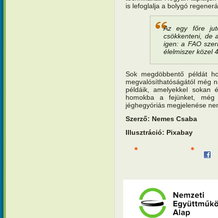
is lefoglalja a bolygó regener
Az egy főre jut
csökkenteni, de 
igen: a FAO szer
élelmiszer közel 
Sok megdöbbentő példát ho
megvalósíthatóságától még n
példáik, amelyekkel sokan é
homokba a fejünket, még 
jéghegyóriás megjelenése ne
Szerző: Nemes Csaba
Illusztráció: Pixabay