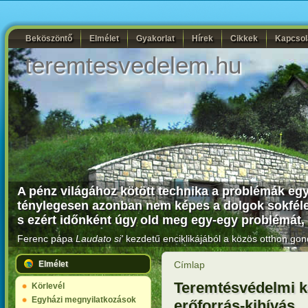
Beköszöntő
Elmélet
Gyakorlat
Hírek
Cikkek
Kapcsol
teremtesvedelem.hu
A pénz világához kötött technika a problémák egy
ténylegesen azonban nem képes a dolgok sokféle k
s ezért időnként úgy old meg egy-egy problémát,
Ferenc pápa
Laudato si'
kezdetű enciklikájából a közös otthon gon
Elmélet
Címlap
Teremtésvédelmi k
Körlevél
Egyházi megnyilatkozások
erőforrás-kihívás