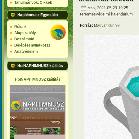
Tanulmányok, Cikkek
szo, 2021-05-29 19:25
teremtésvédelmi kalendárium
Naphimnusz Egyesület
Forrás:
Magyar Kurir
(külső hivatk
Rólunk
Alapszabály
Beszámoló
Belépési nyilatkozat
Adatvédelem
HolNAPHIMNUSZ kiállítás
HolNAPHIMNUSZ kiállítás