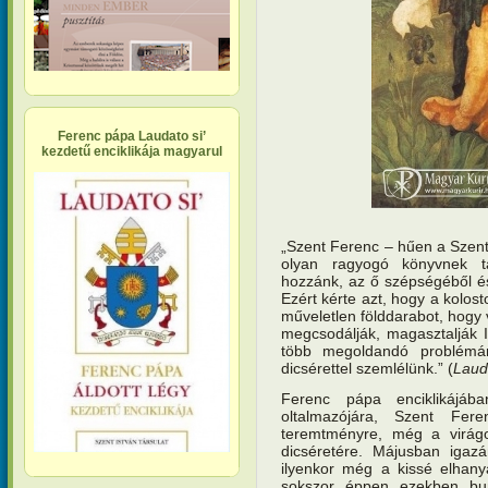
Ferenc pápa Laudato si’
kezdetű enciklikája magyarul
„Szent Ferenc – hűen a Szentí
olyan ragyogó könyvnek ta
hozzánk, az ő szépségéből é
Ezért kérte azt, hogy a kolos
műveletlen földdarabot, hogy
megcsodálják, magasztalják I
több megoldandó problémáná
dicsérettel szemlélünk.” (
Lauda
Ferenc pápa enciklikájáb
oltalmazójára, Szent Fere
teremtményre, még a virágok
dicséretére. Májusban igaz
ilyenkor még a kissé elhanya
sokszor éppen ezekben bu