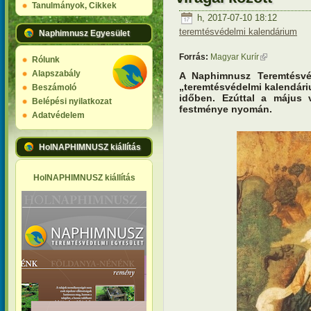
Tanulmányok, Cikkek
h, 2017-07-10 18:12
teremtésvédelmi kalendárium
Naphimnusz Egyesület
Forrás:
Magyar Kurír
(külső hivatk
Rólunk
Alapszabály
A Naphimnusz Teremtésvé
„teremtésvédelmi kalendári
Beszámoló
időben. Ezúttal a május 
Belépési nyilatkozat
festménye nyomán.
Adatvédelem
HolNAPHIMNUSZ kiállítás
HolNAPHIMNUSZ kiállítás