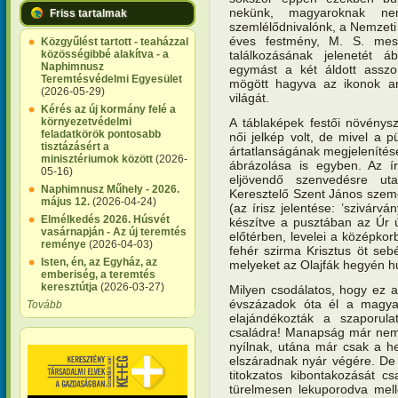
nekünk, magyaroknak ne
Friss tartalmak
szemlélődnivalónk, a Nemzeti 
éves festmény, M. S. me
Közgyűlést tartott - teaházzal
találkozásának jelenetét á
közösségibbé alakítva - a
Naphimnusz
egymást a két áldott asszon
Teremtésvédelmi Egyesület
mögött hagyva az ikonok ar
(2026-05-29)
világát.
Kérés az új kormány felé a
A táblaképek festői növénys
környezetvédelmi
feladatkörök pontosabb
női jelkép volt, de mivel a p
tisztázásért a
ártatlanságának megjelenítés
minisztériumok között
(2026-
ábrázolása is egyben. Az ír
05-16)
eljövendő szenvedésre ut
Naphimnusz Műhely - 2026.
Keresztelő Szent János személ
május 12.
(2026-04-24)
(az írisz jelentése: ’szivárv
Elmélkedés 2026. Húsvét
készítve a pusztában az Úr út
vasárnapján - Az új teremtés
előtérben, levelei a középkor
reménye
(2026-04-03)
fehér szirma Krisztus öt seb
Isten, én, az Egyház, az
melyeket az Olajfák hegyén hul
emberiség, a teremtés
keresztútja
(2026-03-27)
Milyen csodálatos, hogy ez a
évszázadok óta él a magyaro
Tovább
elajándékozták a szaporulat
családra! Manapság már nem 
nyílnak, utána már csak a hel
elszáradnak nyár végére. De
titokzatos kibontakozását c
türelmesen lekuporodva mellé