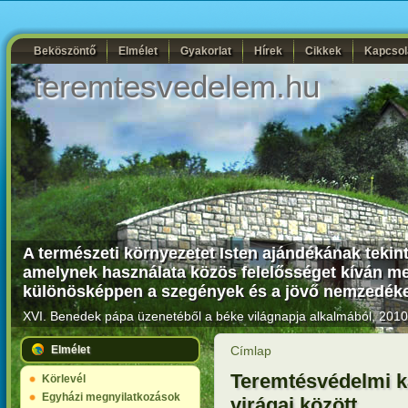
Beköszöntő
Elmélet
Gyakorlat
Hírek
Cikkek
Kapcsol
teremtesvedelem.hu
A természeti környezetet Isten ajándékának tekin
amelynek használata közös felelősséget kíván me
különösképpen a szegények és a jövő nemzedékek
XVI. Benedek pápa üzenetéből a béke világnapja alkalmából, 2010.
Elmélet
Címlap
Teremtésvédelmi k
Körlevél
Egyházi megnyilatkozások
virágai között