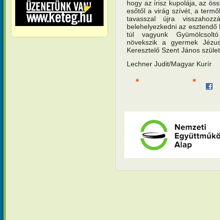
hogy az írisz kupolája, az ö
esőtől a virág szívét, a term
tavasszal újra visszahoz
belehelyezkedni az esztendő 
túl vagyunk Gyümölcsolt
növekszik a gyermek Jézus
Keresztelő Szent János szüle
Lechner Judit/Magyar Kurír