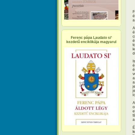
F
é
a
A
é
c
Ferenc pápa Laudato si’
é
kezdetű enciklikája magyarul
t
k
d
I
é
é
v
a
a
j
j
l
A
o
e
f
a
É
k