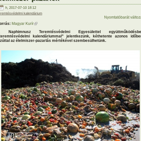
h, 2017-07-10 18:12
eremtésvédelmi kalendárium
Nyomtatóbarát változ
orrás:
Magyar Kurír
(külső hivatkozás)
 Naphimnusz Teremtésvédelmi Egyesülettel együttműködésbe
teremtésvédelmi kalendáriummal” jelentkezünk, kéthetente azonos időbe
zúttal az élelmiszer-pazarlás mértékével szembesülhetünk.