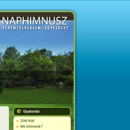
Gyakorlat
Zöld böjt
Mit tehetünk?