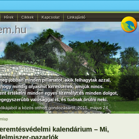
Hírek
Cikkek
Kapcsolat
Linkajánló
em.hu
eg jobban minden pillanatot, akik felhagytak azzal,
hogy mindig olyasmit keressenek, amijük nincs.
lent értékelni minden egyes személyt és minden dolgot,
gegyszerűbb valósággal is, és tudnak örülni neki.
likájából a közös otthon gondozásáról, 2015. május 24.
mlap
eremtésvédelmi kalendárium – Mi,
lelmiszer-pazarlók