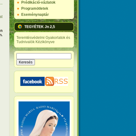
Prédikáció-vázlatok
Programötletek
Eseménynaptár
at
TEGYÉTEK Jn 2,5
n
n.
Teremtésvédelmi Gyakorlatok és
Tudnivalók Kézikönyve
Keresés
Keresés űrlap