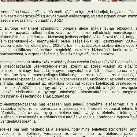
erenc pápa
Laudato si’
kezdetű enciklikájában írja: „Azt is tudjuk, hogy az előállíto
lelmiszerek megközelítőleg egyharmadát eltékozoljuk, és ételt kidobni olyan, mint
 szegények asztalról lopnánk” (LS 52.)
z Európai Parlament strasbourgi plenáris ülése május 16-án elfogadta 
lelmiszer-pazarlás elleni határozatát, az élelmiszer-hulladékok mennyiségén
sökkentése és az élelmiszer-biztonság javítása céljából. A határozat rögzíti, hogy 
lelmiszer-hulladékok mennyiségét ötven százalékkal kell csökkenteni 2030-i
ovábbá a jelenleg előirányzott, 2025-ig harminc százalékos csökkentést megcél
ötelező célkitűzés eléréséhez megfelelő eszközök biztosítását kérik az uni
öntéshozóktól, a végrehajtásért felelős intézményektől, tagállamoktól.
smertek a szomorú statisztikák. A néhány évvel ezelőtti FAO (az ENSZ Élelmezésüg
s Mezőgazdasági Szervezete)-jelentés szerint az egész világon az előállíto
lelmiszer mintegy harmada, vagyis nagyjából évi 1,3 milliárd tonna me
eszendőbe. A szakemberek világos különbséget tesznek az élelmiszer-veszteség 
z élelmiszer-pazarlás között. Az élelmiszer-veszteség elsősorban az aratás közbe
z aratás után, valamint az előállítási folyamat közben keletkezett veszteségké
elentkezik. A különösen nagy arányú veszteség leginkább a fejlődő országok
ellemző, elsősorban a gyenge minőségű infrastruktúrának, nem megfele
ogisztikának és technológiának tudható be.
z élelmiszer-pazarlás már egészen más jellegű probléma, elsősorban a fejle
rszágokra jellemző: a fogyasztásra alkalmas élelmiszerek kidobását jelenti. 
lőfordulhat már az alapanyag termelése során, vagy az élelmiszer-feldolgoz
ázisában, a kereskedés, a szállítás és a tárolás közben is. Történhet a fogyasztás 
 vendéglátás során is.
rdekes, bár nem meglepő az a jelenség, hogy minél fejlettebb egy ország, ann
evesebb az élelmiszer-veszteség és annál több az élelmiszer-pazarlá