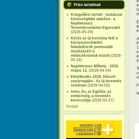
M
Friss tartalmak
é
U
m
Közgyűlést tartott - teaházzal
közösségibbé alakítva - a
É
Naphimnusz
t
Teremtésvédelmi Egyesület
é
(2026-05-29)
Kérés az új kormány felé a
A
környezetvédelmi
P
feladatkörök pontosabb
1
tisztázásért a
n
minisztériumok között
(2026-
é
05-16)
(
Naphimnusz Műhely - 2026.
T
május 12.
(2026-04-24)
c
Elmélkedés 2026. Húsvét
v
vasárnapján - Az új teremtés
F
reménye
(2026-04-03)
Isten, én, az Egyház, az
N
emberiség, a teremtés
keresztútja
(2026-03-27)
Tovább