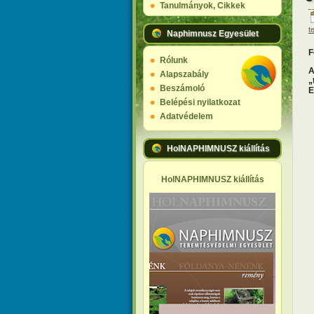
Tanulmányok, Cikkek
t
Naphimnusz Egyesület
F
Rólunk
A
Alapszabály
„
Beszámoló
E
Belépési nyilatkozat
Adatvédelem
HolNAPHIMNUSZ kiállítás
HolNAPHIMNUSZ kiállítás