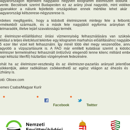
agyarországon fejenként nagyjából negyven kilogramm élelmiszert dobunk 
vente. Becslések szerint Budapesten ez az arány jóval nagyobb, mint vidéke
gyanakkor a nálunk fejlettebb országokban ennek mértéke lehet akár
agyarországi kétszerese-négyszerese is.
rdekes megfigyelés, hogy a kidobott élelmiszerek mintegy fele a felbonto
ermékekből származik, és a másik fele nagyjából egyforma arányban fő
telmaradék, illetve lejárt szavatosságú termék.
z élelmiszer-előállításhoz óriási vízmennyiség felhasználására van szüksé
éldául a teljes életciklust tekintve egy kilogramm marhahús előállításához nagyjáb
5 ezer liter vizet kell felhasználni. Így minél több étel megy veszendőbe, ann
agyobb a vízpazarlásunk is. A FAO már említett kutatásai szerint a kidobo
lelmiszer termeléséhez felhasznált öntözővíz elegendő lenne kilenc milliárd emb
napi kétszáz liter/fő) háztartási vízigényének fedezésére.
ehát ha az élelmiszer-veszteség és az élelmiszer-pazarlás arányait jelentős
sökkentjük, akkor radikálisan csökkenthető az egész világon az éhezés és
ízhiány is.
otó: Olioex.com
emes Csaba/Magyar Kurír
Facebook
Twitter