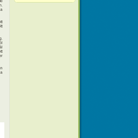
ki
n.
 a
tt
tt
g.
ól
ál
tt
er
en
 a