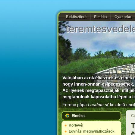
Beköszöntő
Elmélet
Gyakorlat
teremtesvedel
Valójában azok élveznek és élnek m
hogy innen-onnan csipegessenek, 
Az ilyenek megtapasztalják, mit je
megtanulnak kapcsolatba lépni a le
Ferenc pápa
Laudato si'
kezdetű encik
Elmélet
Cí
T
Körlevél
Egyházi megnyilatkozások
é