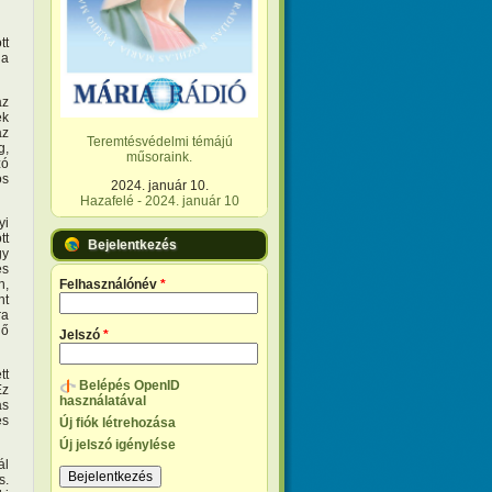
tt
ha
az
ek
az
Teremtésvédelmi témájú
g,
műsoraink.
zó
ós
2024. január 10.
Hazafelé - 2024. január 10
yi
tt
Bejelentkezés
gy
és
n,
Felhasználónév
*
nt
ra
lő
Jelszó
*
tt
Belépés OpenID
Ez
használatával
ás
és
Új fiók létrehozása
Új jelszó igénylése
ál
s.