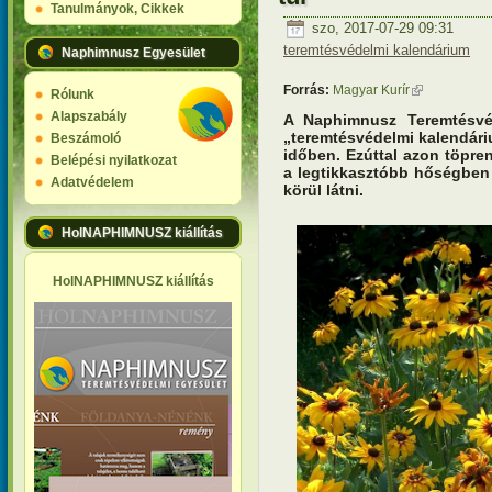
Tanulmányok, Cikkek
szo, 2017-07-29 09:31
teremtésvédelmi kalendárium
Naphimnusz Egyesület
Forrás:
Magyar Kurír
(külső hivatk
Rólunk
Alapszabály
A Naphimnusz Teremtésvé
„teremtésvédelmi kalendári
Beszámoló
időben. Ezúttal azon töpre
Belépési nyilatkozat
a legtikkasztóbb hőségben
Adatvédelem
körül látni.
HolNAPHIMNUSZ kiállítás
HolNAPHIMNUSZ kiállítás