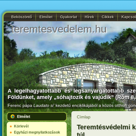
Beköszöntő
Elmélet
Gyakorlat
Hírek
Cikkek
Kapcsol
teremtesvedelem.hu
A legelhagyatottabb és legsanyargatottabb sze
Földünket, amely „sóhajtozik és vajúdik” (Róm 8,
Ferenc pápa
Laudato si'
kezdetű enciklikájából a közös otthon gon
Elmélet
Címlap
Teremtésvédelmi k
Körlevél
Egyházi megnyilatkozások
túl