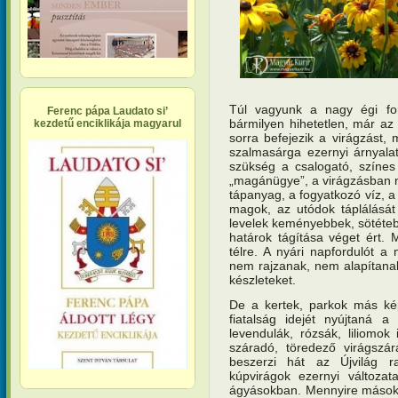
Túl vagyunk a nagy égi for
Ferenc pápa Laudato si’
bármilyen hihetetlen, már az 
kezdetű enciklikája magyarul
sorra befejezik a virágzást
szalmasárga ezernyi árnyala
szükség a csalogató, színes 
„magánügye”, a virágzásban m
tápanyag, a fogyatkozó víz, 
magok, az utódok táplálását
levelek keményebbek, sötétebb
határok tágítása véget ért. 
télre. A nyári napfordulót a
nem rajzanak, nem alapítanak 
készleteket.
De a kertek, parkok más ké
fiatalság idejét nyújtaná 
levendulák, rózsák, liliomo
száradó, töredező virágszárak
beszerzi hát az Újvilág ra
kúpvirágok ezernyi változata
ágyásokban. Mennyire mások e