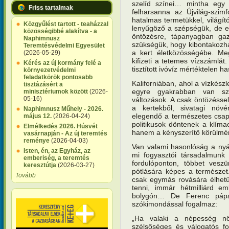
szelíd színei… mintha egy 
Friss tartalmak
felharsanna az Újvilág-szim
hatalmas termetükkel, világít
Közgyűlést tartott - teaházzal
lenyűgöző a szépségük, de e
közösségibbé alakítva - a
öntözésre, tápanyagban gaz
Naphimnusz
szükségük, hogy kibontakozha
Teremtésvédelmi Egyesület
a kert életközösségébe. Me
(2026-05-29)
kifizeti a tetemes vízszámlá
Kérés az új kormány felé a
tisztított ivóvíz mértéktelen 
környezetvédelmi
feladatkörök pontosabb
Kaliforniában, ahol a vízkészl
tisztázásért a
egyre gyakrabban van szü
minisztériumok között
(2026-
05-16)
változások. A csak öntözésse
a kertekből, sivatagi növ
Naphimnusz Műhely - 2026.
elegendő a természetes csa
május 12.
(2026-04-24)
politikusok döntenek a klíma
Elmélkedés 2026. Húsvét
hanem a kényszerítő körülm
vasárnapján - Az új teremtés
reménye
(2026-04-03)
Van valami hasonlóság a nyá
Isten, én, az Egyház, az
mi fogyasztói társadalmun
emberiség, a teremtés
fordulóponton, többet vesz
keresztútja
(2026-03-27)
pótlására képes a természet
Tovább
csak egymás rovására élhetün
tenni, immár hétmilliárd e
bolygón… De Ferenc pápa
szókimondással fogalmaz:
„Ha valaki a népesség n
szélsőséges és válogatós fo