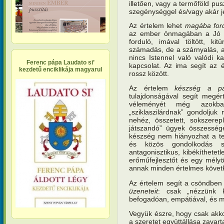
illetően, vagy a termőföld pu
szegénységgel és/vagy akár j
Az értelem lehet
magába ford
az ember önmagában a Jó Is
forduló, imával töltött, kit
számadás, de a szárnyalás, a 
nincs Istennel való valódi k
Ferenc pápa Laudato si’
kapcsolat. Az ima segít az 
kezdetű enciklikája magyarul
rossz között.
Az értelem
készség a pá
tulajdonságával segít megért
véleményét még azokb
„sziklaszilárdnak” gondoljuk
nehéz, összetett, sokszerep
játszandó” ügyek összesség
készség nem hiányozhat a te
és közös gondolkodás 
antagonisztikus, kibékíthetet
erőműfejlesztőt és egy mélyök
annak minden értelmes követ
Az értelem segít a csöndben
üzeneteit
: csak „nézzünk kö
befogadóan, empátiával, és me
Vegyük észre, hogy csak akko
a szeretet együttállása zavart