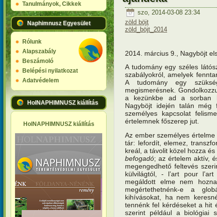
Tanulmányok, Cikkek
szo, 2014-03-08 23:34
zöld böjt
Naphimnusz Egyesület
zöld_böjt_2014
Rólunk
Alapszabály
2014. március 9., Nagyböjt el
Beszámoló
A tudomány egy széles látószö
Belépési nyilatkozat
szabályokról, amelyek fenntar
Adatvédelem
A tudomány egy szükség
megismerésnek. Gondolkozzunk
a kezünkbe ad a sorban 
HolNAPHIMNUSZ kiállítás
Nagyböjt idején talán még 
személyes kapcsolat felism
értelemnek főszerep jut.
HolNAPHIMNUSZ kiállítás
Az ember személyes értelme l
tár: lefordít, elemez, transz
kreál, a távolit közel hozza é
befogadó
; az értelem aktív, 
megengedhető feltevés szeri
külvilágtól, - l’art pour l’
megáldott elme nem hozna 
megértethetnénk-e a glob
kihívásokat, ha nem keresn
tennénk fel kérdéseket a hit
szerint például a biológiai