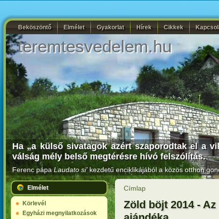
Beköszöntő
Elmélet
Gyakorlat
Hírek
Cikkek
Kapcsol
teremtesvedelem.hu
Ha „a külső sivatagok azért szaporodtak el a vi
válság mély belső megtérésre hívó felszólítás.
Ferenc pápa
Laudato si'
kezdetű enciklikájából a közös otthon gon
Elmélet
Címlap
Zöld böjt 2014 - Az
Körlevél
Egyházi megnyilatkozások
ajándéka