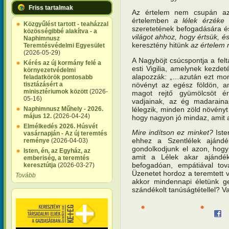
Friss tartalmak
Az értelem nem csupán az
értelemben
a
lélek érzék
Közgyűlést tartott - teaházzal
szeretetének befogadására és
közösségibbé alakítva - a
világot ahhoz, hogy értsük, é
Naphimnusz
keresztény hitünk
az értelem r
Teremtésvédelmi Egyesület
(2026-05-29)
A Nagyböjt csúcspontja a fe
Kérés az új kormány felé a
esti Vigilia, amelynek kezde
környezetvédelmi
alapozzák: „…azután ezt mon
feladatkörök pontosabb
növényt az egész földön, a
tisztázásért a
minisztériumok között
(2026-
magot rejtő gyümölcsöt ér
05-16)
vadjainak, az ég madarain
lélegzik, minden zöld növényt t
Naphimnusz Műhely - 2026.
május 12.
(2026-04-24)
hogy nagyon jó mindaz, amit al
Elmélkedés 2026. Húsvét
Mire indítson ez minket?
Iste
vasárnapján - Az új teremtés
ehhez a Szentlélek ajánd
reménye
(2026-04-03)
gondolkodjunk el azon, hogy 
Isten, én, az Egyház, az
amit a Lélek akar ajándé
emberiség, a teremtés
befogadóan, empátiával tov
keresztútja
(2026-03-27)
Üzenetet hordoz a teremtett v
Tovább
akkor mindennapi életünk g
szándékolt tanúságtétellel? V