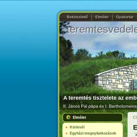
Beköszöntő
Elmélet
Gyakorlat
teremtesvedel
A teremtés tisztelete az embe
II. János Pál pápa és I. Bartholomeio
Elmélet
Cí
E
Körlevél
Egyházi megnyilatkozások