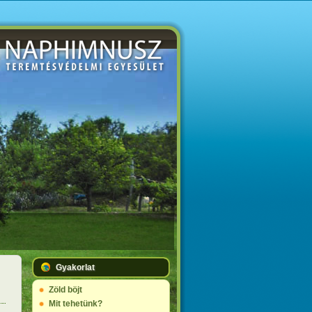
Gyakorlat
Zöld böjt
Mit tehetünk?