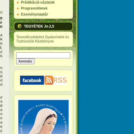
Prédikáció-vázlatok
Programötletek
at
Eseménynaptár
lt
ár
TEGYÉTEK Jn 2,5
tt
 a
Teremtésvédelmi Gyakorlatok és
nk
Tudnivalók Kézikönyve
is
i,
az
Keresés
is
Keresés űrlap
em
és
et
rt
rt
Az
és
at
 a
és
on
 a
ne
áz