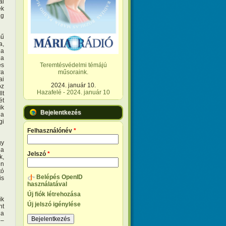
ai
ek
ág
mű
a,
 a
ja
és
Teremtésvédelmi témájú
ra
műsoraink.
ai
2024. január 10.
oz
Hazafelé - 2024. január 10
lt
ét
ik
Bejelentkezés
 a
gi
Felhasználónév
*
gy
 a
Jelszó
*
k,
en
tó
Belépés OpenID
is
használatával
Új fiók létrehozása
ik
Új jelszó igénylése
nt
 a
 –