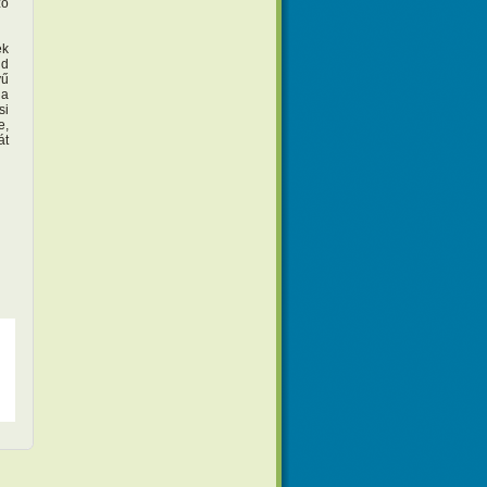
zó
ek
ld
yű
 a
si
e,
át