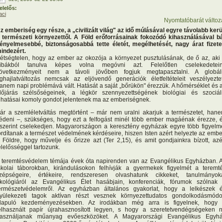
elelős:
aci
Nyomtatóbarát változ
z emberiség egy része, a „civilizált világ" az idő múlásával egyre távolabb kerü
 természeti környezettől. A Föld erőforrásainak fokozódó kihasználásával b
ényelmesebbé, biztonságosabbá tette életét, megélhetését, nagy árat fizete
indezért.
étségtelen, hogy az ember az okozója a környezet pusztulásának, de ő az, aki
ibákból tanulva képes volna megóvni azt. Felelőtlen cselekedetei
övetkezményeit nem a távoli jövőben fogjuk megtapasztalni. A globál
ghajlatváltozás nemcsak az eljövendő generációk életfeltételeit veszélyeztet
anem napi problémává vált. Hatását a saját „bőrükön" érezzük. A hőmérséklet és 
dőjárás szélsőségeinek, a légkör szennyezettségének biológiai és szociál
ihatásai komoly gondot jelentenek ma az emberiségnek.
ár a szemléletváltás megtörtént – már nem uralni akarjuk a természetet, han
édeni –, szükséges, hogy ezt a felfogást minél több ember magáénak érezze, 
szerint cselekedjen. Magyarországon a keresztény egyházak egyre több figyelm
ordítanak a természet védelmének kérdéseire, hiszen Isten azért helyezte az embe
 Földre, hogy művelje és őrizze azt (Ter 2,15), és amit gondjainkra bízott, azé
elelősséggel tartozunk.
 teremtésvédelem témája évek óta napirenden van az Evangélikus Egyházban. 
skolai táborokban, kirándulásokon felhívják a gyermekek figyelmét a teremt
zépségeire, értékeire, rendszeresen olvashatunk cikkeket, tanulmányok
kológiáról az Evangélikus Élet hasábjain, konferenciák, fórumok szólnak
ermészetvédelemről. Az egyházban általános gyakorlat, hogy a lelkészek 
yülekezeti tagok aktívan részt vesznek környezettudatos gondolkodásmód
lapuló kezdeményezésekben. Az irodákban még arra is figyelnek, hogy
elhasznált papír újrahasznosított legyen, s hogy a szeretetvendégségeken 
asználjanak műanyag evőeszközöket. A Magyarországi Evangélikus Egyh