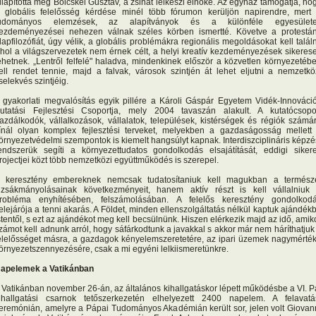
llapította meg Bölcskei Gusztáv, a zsinat lelkészi elnöke. Az egyház támogatja, ho
 globális felelősség kérdése minél több fórumon kerüljön napirendre, mert
udományos elemzések, az alapítványok és a különféle egyesület
ezdeményezései nehezen válnak széles körben ismertté. Követve a protestá
lapfilozófiát, úgy vélik, a globális problémákra regionális megoldásokat kell találn
hol a világszervezetek nem érnek célt, a helyi kreatív kezdeményezések sikeres
ehetnek. „Lentről felfelé" haladva, mindenkinek először a közvetlen környezetéb
ell rendet tennie, majd a falvak, városok szintjén át lehet eljutni a nemzetkö
selekvés szintjéig.
 gyakorlati megvalósítás egyik pillére a Károli Gáspár Egyetem Vidék-Innováci
utatási Fejlesztési Csoportja, mely 2004 tavaszán alakult. A kutatócsopo
azdálkodók, vállalkozások, vállalatok, települések, kistérségek és régiók számá
ínál olyan komplex fejlesztési terveket, melyekben a gazdaságosság mellett
örnyezetvédelmi szempontok is kiemelt hangsúlyt kapnak. Interdiszciplináris képzé
endszerük segíti a környezettudatos gondolkodás elsajátítását, eddigi siker
rojectjei közt több nemzetközi együttműködés is szerepel.
 keresztény embereknek nemcsak tudatosítaniuk kell magukban a termész
izsákmányolásainak következményeit, hanem aktív részt is kell vállalniuk
robléma enyhítésében, felszámolásában. A felelős keresztény gondolkod
elejárója a tenni akarás. A Földet, minden ellenszolgáltatás nélkül kaptuk ajándék
stentől, s ezt az ajándékot meg kell becsülnünk. Hiszen elérkezik majd az idő, amik
zámot kell adnunk arról, hogy sáfárkodtunk a javakkal s akkor már nem háríthatjuk
elelősséget másra, a gazdagok kényelemszeretetére, az ipari üzemek nagymérté
örnyezetszennyezésére, csak a mi egyéni lelkiismeretünkre.
apelemek a Vatikánban
 Vatikánban november 26-án, az általános kihallgatáskor lépett működésbe a VI. P
ihallgatási csarnok tetőszerkezetén elhelyezett 2400 napelem. A felavatá
eremónián, amelyre a Pápai Tudományos Akadémián került sor, jelen volt Giovan