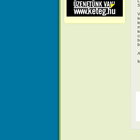
L
S
V
k
k
m
k
c
b
b
A
M