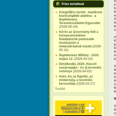
á
Friss tartalmak
a
t
k
Közgyűlést tartott - teaházzal
a
közösségibbé alakítva - a
A
Naphimnusz
l
Teremtésvédelmi Egyesület
k
(2026-05-29)
c
Kérés az új kormány felé a
környezetvédelmi
A
feladatkörök pontosabb
K
tisztázásért a
g
minisztériumok között
(2026-
k
05-16)
k
r
Naphimnusz Műhely - 2026.
p
május 12.
(2026-04-24)
Elmélkedés 2026. Húsvét
A
vasárnapján - Az új teremtés
k
reménye
(2026-04-03)
p
Isten, én, az Egyház, az
v
emberiség, a teremtés
I
keresztútja
(2026-03-27)
s
f
Tovább
k
N
A
k
c