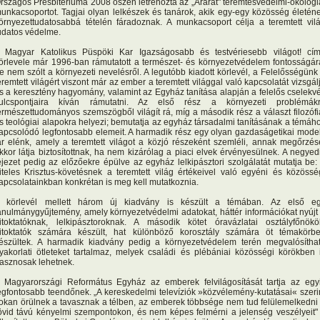
rszágos Presbitériuma 2008 őszén létrehozta az „Ararát" teremtésvédelmi-ökológi
unkacsoportot. Tagjai olyan lelkészek és tanárok, akik egy-egy közösség életén
örnyezettudatosabbá tételén fáradoznak. A munkacsoport célja a teremtett vil
udatos védelme.
 Magyar Katolikus Püspöki Kar Igazságosabb és testvériesebb világot! cí
örlevele már 1996-ban rámutatott a természet- és környezetvédelem fontosságár
e nem szólt a környezeti nevelésről. A legutóbb kiadott körlevél, a Felelősségünk
eremtett világért viszont már az ember a teremtett világgal való kapcsolatát vizsgál
s a keresztény hagyomány, valamint az Egyház tanítása alapján a felelős cselekv
ulcspontjaira kíván rámutatni. Az első rész a környezeti problémák
ermészettudományos szemszögből világít rá, míg a második rész a választ filozófi
s teológiai alapokra helyezi; bemutatja az egyház társadalmi tanításának a témáh
apcsolódó legfontosabb elemeit. A harmadik rész egy olyan gazdaságetikai model
ár elénk, amely a teremtett világot a közjó részeként szemléli, annak megőrzés
kkor látja biztosítottnak, ha nem kizárólag a piaci elvek érvényesülnek. A negyed
ejezet pedig az előzőekre épülve az egyház lelkipásztori szolgálatát mutatja be:
iteles Krisztus-követésnek a teremtett világ értékeivel való egyéni és közössé
apcsolatainkban konkrétan is meg kell mutatkoznia.
 körlevél mellett három új kiadvány is készült a témában. Az első e
anulmánygyűjtemény, amely környezetvédelmi adatokat, háttér információkat nyújt
itoktatóknak, lelkipásztoroknak. A második kötet óravázlatai osztályfőnökö
itoktatók számára készült, hat különböző korosztály számára öt témakörb
észültek. A harmadik kiadvány pedig a környezetvédelem terén megvalósítha
yakorlati ötleteket tartalmaz, melyek családi és plébániai közösségi körökben 
asznosak lehetnek.
 Magyarországi Református Egyház az emberek felvilágosítását tartja az egy
egfontosabb teendőnek. „A kereskedelmi televíziók »közvélemény-kutatásai« szeri
okan örülnek a tavasznak a télben, az emberek többsége nem tud felülemelkedni
övid távú kényelmi szempontokon, és nem képes felmérni a jelenség veszélyeit"