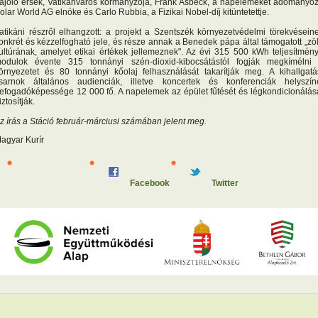
ajolo érsek, Vatikánváros kormányzója, Frank Asbeck, a napelemeket adományo
olar World AG elnöke és Carlo Rubbia, a Fizikai Nobel-díj kitüntetettje.
atikáni részről elhangzott: a projekt a Szentszék környezetvédelmi törekvésein
onkrét és kézzelfogható jele, és része annak a Benedek pápa által támogatott „zö
ultúrának, amelyet etikai értékek jellemeznek". Az évi 315 500 kWh teljesítmén
odulok évente 315 tonnányi szén-dioxid-kibocsátástól fogják megkímélni
örnyezetet és 80 tonnányi kőolaj felhasználását takarítják meg. A kihallgatá
sarnok általános audienciák, illetve koncertek és konferenciák helyszín
efogadóképessége 12 000 fő. A napelemek az épület fűtését és légkondicionálás
iztosítják.
z írás a Stáció február-márciusi számában jelent meg.
agyar Kurír
Facebook
Twitter