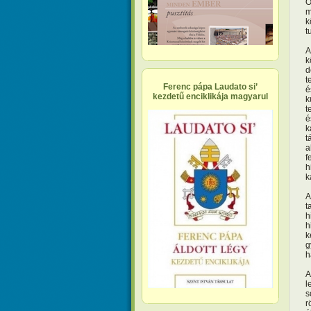
O
m
k
t
A
k
d
t
Ferenc pápa Laudato si’
é
kezdetű enciklikája magyarul
k
t
é
k
t
a
f
h
k
A
t
h
h
k
g
h
A
l
s
r