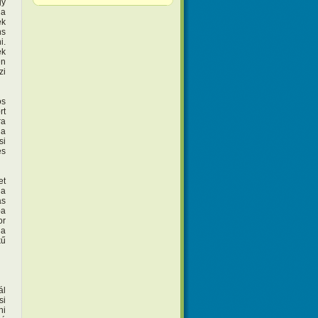
gy
 a
ek
ns
i.
ek
en
zi
ós
rt
ra
 a
si
es
et
 a
ás
ba
or
 a
kű
ál
si
ni