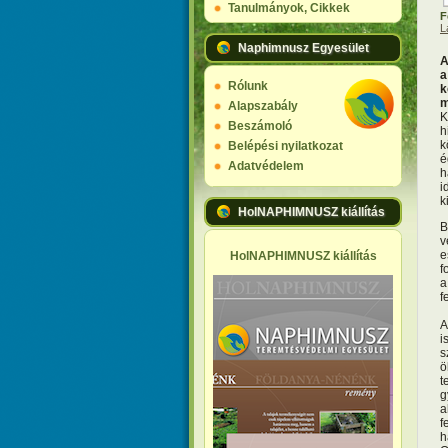
Tanulmányok, Cikkek
F
L
Naphimnusz Egyesület
A
a
Rólunk
k
m
Alapszabály
K
Beszámoló
h
k
Belépési nyilatkozat
é
Adatvédelem
h
i
k
HolNAPHIMNUSZ kiállítás
B
v
e
HolNAPHIMNUSZ kiállítás
f
a
f
A
i
s
ö
t
g
a
f
h