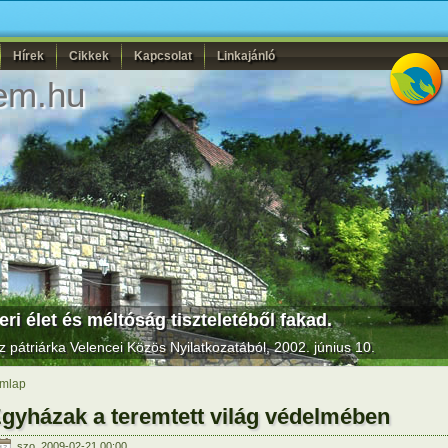
Hírek
Cikkek
Kapcsolat
Linkajánló
em.hu
ri élet és méltóság tiszteletéből fakad.
sz pátriárka
Velencei Közös Nyilatkozatából
, 2002. június 10.
mlap
gyházak a teremtett világ védelmében
szo, 2009-02-21 00:00