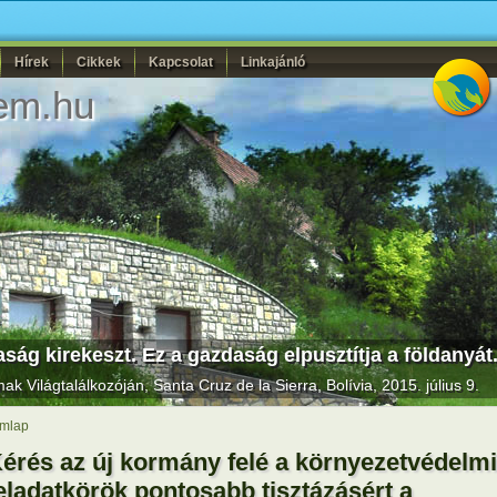
Hírek
Cikkek
Kapcsolat
Linkajánló
em.hu
ság kirekeszt. Ez a gazdaság elpusztítja a földanyát
k Világtalálkozóján
, Santa Cruz de la Sierra, Bolívia, 2015. július 9.
mlap
érés az új kormány felé a környezetvédelmi
eladatkörök pontosabb tisztázásért a