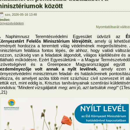
inisztériumok között
szo, 2026-05-16 13:48
lmélet:
örnyezetvédelem
Nyomtatóbarát változ
A Naphimnusz Teremtésvédelmi Egyesület üdvözli az 
Él
örnyezetért Felelős Minisztérium létrejöttét
, amely új lehetősé
eményét hordozza a teremtett világ védelmének megerősítésére. 
inisztérium felállása fontos lépés, de ahhoz, hogy valódi változás
ozzon, szükség van a feladatok átgondolt, világos kijelölésére és a
tlátható működésre. Ezért Egyesületünk – a Magyar Természetvédő
kezdeményezője
volt annak a nyílt levélnek
, amely ezen ú
örnyezetvédelmi minisztérium feladat- és hatásköreinek pontosításá
élozza, és amelyet azóta több mint százhúsz civil szervezet írt alá
ettük ezt, mint eddig is, Krisztus tanítványainak szentírási küldetésér
ondolva: 
“Mindent vizsgáljatok meg; ami jó, azt tartsátok meg!“
 (1Tes
,21) 