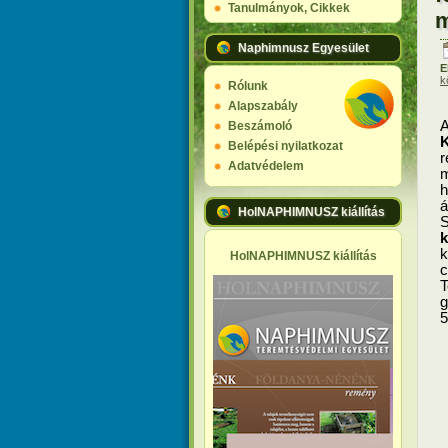
Tanulmányok, Cikkek
m
Naphimnusz Egyesület
E
k
Rólunk
Alapszabály
Beszámoló
K
Belépési nyilatkozat
r
Adatvédelem
m
h
á
HolNAPHIMNUSZ kiállítás
k
HolNAPHIMNUSZ kiállítás
c
T
g
5