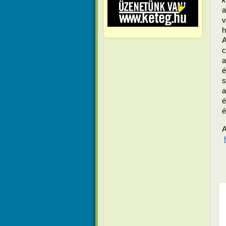
a
v
h
A
c
a
é
s
a
é
é
A