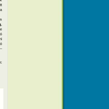
t 
a 
m 
g
, 
e 
ó 
i 
ó 
– 
n:
zás)