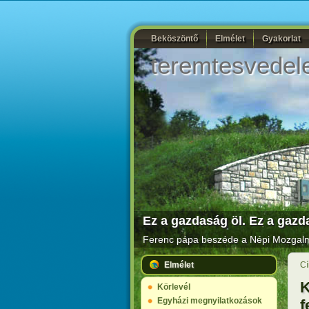
Beköszöntő
Elmélet
Gyakorlat
teremtesvedel
Ez a gazdaság öl. Ez a gazda
Ferenc pápa beszéde a Népi Mozgalma
Elmélet
Cí
K
Körlevél
Egyházi megnyilatkozások
f