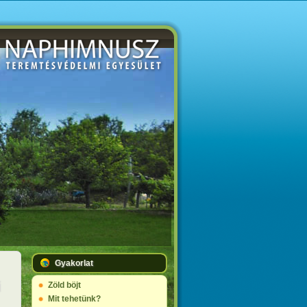
.
Gyakorlat
Zöld böjt
Mit tehetünk?