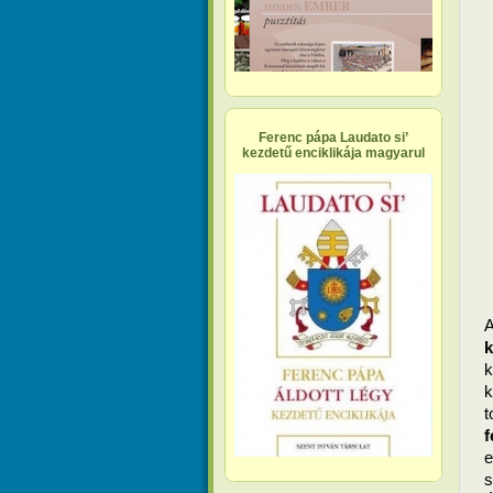
Ferenc pápa Laudato si’
kezdetű enciklikája magyarul
k
k
f
e
s