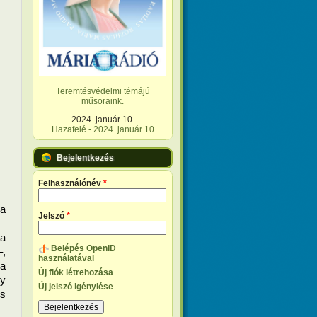
Teremtésvédelmi témájú
műsoraink.
2024. január 10.
Hazafelé - 2024. január 10
Bejelentkezés
Felhasználónév
*
A nyílt levél azt kéri, hogy a kormány egyértelműen rendezze a 
Jelszó
*
– 
 
Belépés OpenID
, 
használatával
 és a 
Új fiók létrehozása
y 
Új jelszó igénylése
s 