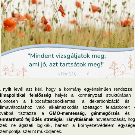
límapolitikai felelősség
 helyét a kormányzati struktúrában 
különösen a kibocsátáscsökkentés, a dekarbonizáció és a
límaváltozáshoz való alkalmazkodás széttagolt feladatköreit –
továbbá tisztázza a 
GMO‑mentesség, génmegőrzés
enntartható fejlődés stratégiai irányításának
 hovatartozását, hog
zek ne ágazati logikák, hanem a környezetvédelem egysége
zempontjai szerint működjenek.