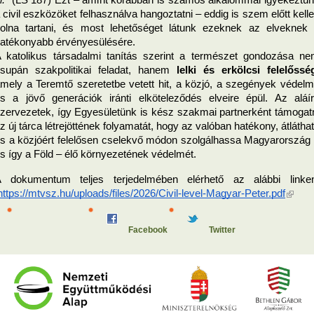
 civil eszközöket felhasználva hangoztatni – eddig is szem előtt kellet
olna tartani, és most lehetőséget látunk ezeknek az elveknek 
atékonyabb érvényesülésére.
 katolikus társadalmi tanítás szerint a természet gondozása ne
supán szakpolitikai feladat, hanem 
lelki és erkölcsi felelőssé
mely a Teremtő szeretetbe vetett hit, a közjó, a szegények védelm
s a jövő generációk iránti elköteleződés elveire épül. Az aláír
zervezetek, így Egyesületünk is kész szakmai partnerként támogatn
z új tárca létrejöttének folyamatát, hogy az valóban hatékony, átláthat
s a közjóért felelősen cselekvő módon szolgálhassa Magyarország 
s így a Föld – élő környezetének védelmét.
 dokumentum teljes terjedelmében elérhető az alábbi linke
(külső
https://mtvsz.hu/uploads/files/2026/Civil-level-Magyar-Peter.pdf
hivatko
Facebook
Twitter