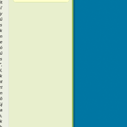
 
’ 
y 
ű 
s 
k 
 
e 
ó 
 
s 
, 
, 
k 
 
t 
n 
ô 
j 
a 
, 
k 
k 