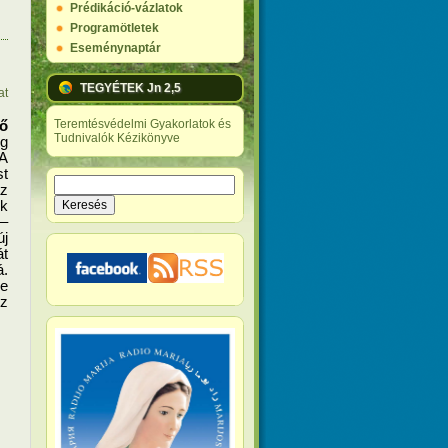
Prédikáció-vázlatok
Programötletek
Eseménynaptár
TEGYÉTEK Jn 2,5
at
Teremtésvédelmi Gyakorlatok és
ő 
Tudnivalók Kézikönyve
g 
A 
t 
Keresés
z 
Keresés űrlap
k 
Szövetségével és a Greenpeace Magyarországgal együtt – 
j 
t 
. 
e 
z 