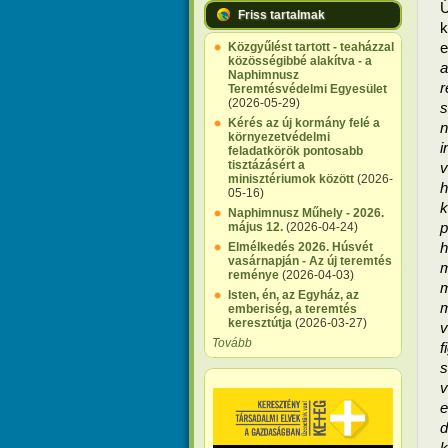
Friss tartalmak
k
e
Közgyűlést tartott - teaházzal
közösségibbé alakítva - a
a
Naphimnusz
r
Teremtésvédelmi Egyesület
(2026-05-29)
s
Kérés az új kormány felé a
környezetvédelmi
i
feladatkörök pontosabb
tisztázásért a
v
minisztériumok között
(2026-
05-16)
k
Naphimnusz Műhely - 2026.
p
május 12.
(2026-04-24)
h
Elmélkedés 2026. Húsvét
vasárnapján - Az új teremtés
m
reménye
(2026-04-03)
Isten, én, az Egyház, az
m
emberiség, a teremtés
keresztútja
(2026-03-27)
v
Tovább
f
s
v
e
d
k