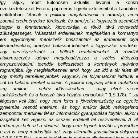
Úgy látjuk, most különösen aktuális levonni a konkrét
övetkeztetéseket Ferenc pápa erős figyelmeztetéseiből a Laudato si
nciklikában: 
“Annak a politikai magatartásnak a drámája, amel
zonnali eredményekre törekszik, és amelyet a fogyasztói szemlélet
étegek is fenntartanak, kiprovokálja a rövid távú növekedé
zükségességét. Választási érdekeiknek megfelelően a kormányo
nem egykönnyen merészelik bosszantani az embereket olyan
ntézkedésekkel, amelyek hatással lehetnek a fogyasztás mértékér
agy veszélyeztetnék a külföldi befektetéseket. A rövidlát
hatalomszerzés igénye megakadályozza a széles látószögű
örnyezetvédelmi teendők beillesztését a kormányok nyilváno
rogramjába. Így megfeledkeznek arról, hogy „az idő a tér felett áll”
ogy mindig termékenyebbek vagyunk, ha folyamatokat indítunk el
int ha hatalmi tereket uralunk. A politikai nagyság akkor mutatkozi
meg, amikor – nehéz idôszakokban – nagy elvek szerint
unkálkodunk és a hosszú távú közjóra gondolunk.”
 (LS 178). 
“...az
ilágosan kell látni, hogy nem lehet a jövedelmezôség az egyetle
igyelembe veendô kritérium, és hogy amikor újabb mérlegelend
zempontok merülnek fel az információk gyarapodása folytán, akkor ú
izsgálatot kell végezni az összes érdekelt fél részvételével. A vit
redményezheti azt a döntést, hogy nem lépnek tovább a projektben
e azt is, hogy módosítják azt, vagy alternatív javaslatokat dolgozna
i.”
 (LS 187) Ezt – amint korábban is számos alkalommal igyekeztün