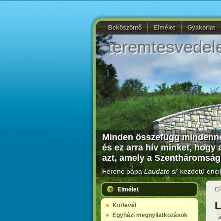
Beköszöntő
Elmélet
Gyakorlat
teremtesvedel
Minden összefügg mindenne
és ez arra hív minket, hogy a
azt, amely a Szentháromság
Ferenc pápa
Laudato si'
kezdetű encik
Elmélet
Cí
L
Körlevél
Egyházi megnyilatkozások