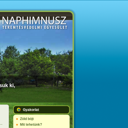
suk ki,
Gyakorlat
Zöld böjt
Mit tehetünk?