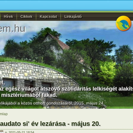
Hírek
Cikkek
Kapcsolat
Linkajánló
em.hu
l,
z egész világot átszövő szolidaritás lelkiségét alakít
 misztériumából fakad.
likájából a közös otthon gondozásáról, 2015. május 24.
mlap
audato si' év lezárása - május 20.
p, 2021-05-21 18:54