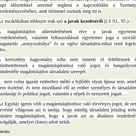
api idézetekkel szeretné segíteni a kapcsolódást a Szentat
ezdeményezéséhez, amit örömmel osztunk meg mi is.
z enciklikában többször esik szó
a javak kezeléséről
(LS 93., 95.):
A magántulajdon alárendelésének elve a javak egyeteme
endeltetésének, valamint felhasználásuk egyetemes joga a szociál
agatartás „aranyszabálya” és az egész társadalmi-etikai rend legel
lve.
 keresztény hagyomány soha nem ismerte el feltétlennek é
rinthetetlennek a magántulajdonhoz való jogot, és hangsúlyoz
indenféle magántulajdon társadalmi szerepét.
 nem volna igazán emberhez méltó a fejlődés olyan típusa sem, ame
em tisztelné, és nem mozdítaná elő az ember személyes és társadalm
azdasági és politikai jogait, valamint a népek és nemzetek jogait….
z Egyház igenis védi a magántulajdonhoz való törvényes jogot, de n
evésbé világosan azt is tanítja, hogy mindig társadalmi jelzálog terh
inden magántulajdont, hogy a javak azt az általános rendelteté
zolgálják, amelyet (Isten) adott nekik.
orrás: