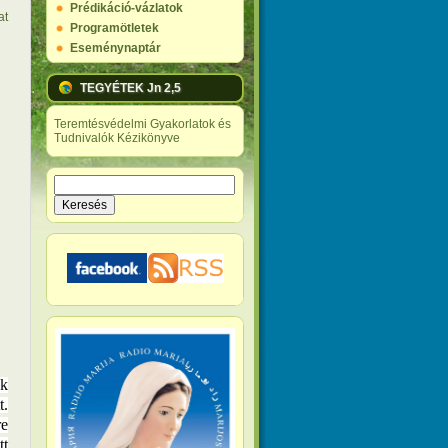
Prédikáció-vázlatok
at
Programötletek
Eseménynaptár
TEGYÉTEK Jn 2,5
Teremtésvédelmi Gyakorlatok és
Tudnivalók Kézikönyve
Keresés
Keresés űrlap
ek
.
re
tt