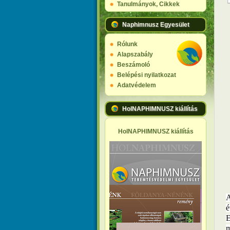
Tanulmányok, Cikkek
Naphimnusz Egyesület
Rólunk
Alapszabály
Beszámoló
Belépési nyilatkozat
Adatvédelem
HolNAPHIMNUSZ kiállítás
HolNAPHIMNUSZ kiállítás
A
m