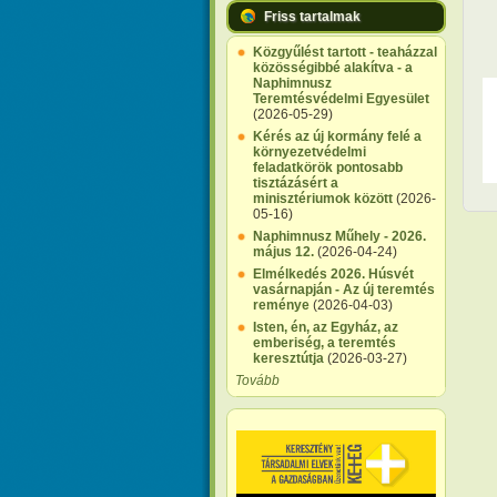
Friss tartalmak
Közgyűlést tartott - teaházzal
közösségibbé alakítva - a
Naphimnusz
Teremtésvédelmi Egyesület
(2026-05-29)
Kérés az új kormány felé a
környezetvédelmi
feladatkörök pontosabb
tisztázásért a
minisztériumok között
(2026-
05-16)
Naphimnusz Műhely - 2026.
május 12.
(2026-04-24)
Elmélkedés 2026. Húsvét
vasárnapján - Az új teremtés
reménye
(2026-04-03)
Isten, én, az Egyház, az
emberiség, a teremtés
keresztútja
(2026-03-27)
Tovább