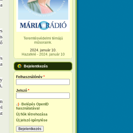
ya
s
is
Teremtésvédelmi témájú
ső
műsoraink.
2024. január 10.
Hazafelé - 2024. január 10
s
ta
Bejelentkezés
Felhasználónév
*
ly
i,
Jelszó
*
em
Belépés OpenID
el
használatával
st
Új fiók létrehozása
Új jelszó igénylése