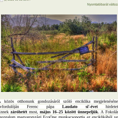
Nyomtatóbarát változ
 közös otthonunk gondozásáról szóló enciklika megjelenésén
évfordulóján Ferenc pápa
Laudato si'-évet
hirdetett
Ennek
záróhetét
most,
május 16–25 között ünnepeljük
.
A Fokolá
ozgalom magyarországi EcoOne munkacsoportja az enciklikából ve