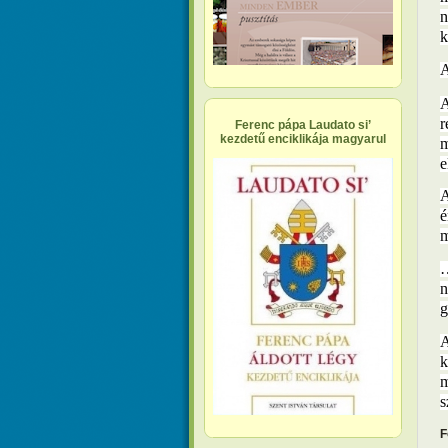
n
k
A
r
Ferenc pápa Laudato si’
kezdetű enciklikája magyarul
m
e
A
é
m
…
n
g
A
k
m
s
F