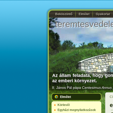
Beköszöntő
Elmélet
Gyakorlat
teremtesvedel
Az állam feladata, hogy go
az emberi környezet.
II. János Pál pápa
Centesimus Annus
Elmélet
Cí
e
Körlevél
Egyházi megnyilatkozások