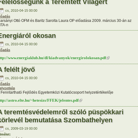
Felelősségünk a Teremtett Világért
cs, 2010-04-15 00:00
lőadás
arsányi Ottó OFM és Baritz Sarolta Laura OP előadása 2009. március 30-án az
TA-n
Energiáról okosan
cs, 2010-04-15 00:00
lőadás
ttp://www.energiaklub.hu/dl/kiadvanyok/energirolokosan.pdf
(külső hivatkozás)
A felélt jövő
cs, 2010-04-15 00:00
lőadás
elyzetkép
 Fenntartható Fejlődés Egyetemközi Kutatócsoport helyzetértékelője
ttp://astro.elte.hu/~hetesizs/FFEK/jelentes.pdf
(külső hivatkozás)
A teremtésvédelemről szóló püspökkari
körlevél bemutatása Szombathelyen
cs, 2009-03-19 00:00
lmélet: