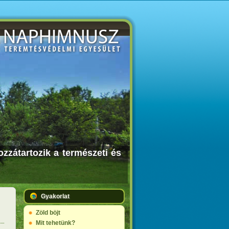
zzátartozik a természeti és
Gyakorlat
Zöld böjt
Mit tehetünk?