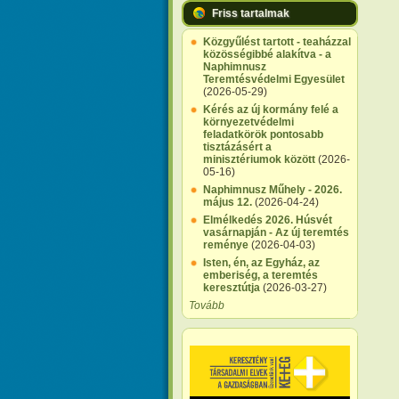
Friss tartalmak
Közgyűlést tartott - teaházzal
közösségibbé alakítva - a
Naphimnusz
Teremtésvédelmi Egyesület
(2026-05-29)
Kérés az új kormány felé a
környezetvédelmi
feladatkörök pontosabb
tisztázásért a
minisztériumok között
(2026-
05-16)
Naphimnusz Műhely - 2026.
május 12.
(2026-04-24)
Elmélkedés 2026. Húsvét
vasárnapján - Az új teremtés
reménye
(2026-04-03)
Isten, én, az Egyház, az
emberiség, a teremtés
keresztútja
(2026-03-27)
Tovább