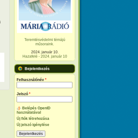
i
Teremtésvédelmi témájú
műsoraink.
2024. január 10.
Hazafelé - 2024. január 10
Bejelentkezés
Felhasználónév
*
Jelszó
*
Belépés OpenID
használatával
Új fiók létrehozása
Új jelszó igénylése