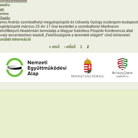
örnyezetvédelem
elelős:
ati
orma:
lőadás
eres András szombathelyi megyéspüspök és Udvardy György esztergom-budapest
egédpüspök március 25-én 17 órai kezdettel a szombathelyi Martineum
elnőttképző Akadémián bemutatja a Magyar Katolikus Püspöki Konferencia által
avaly decemberben kiadott „Felelősségünk a teremtett világért" című körlevelet.
ovábbi információ
A teremtésvédelemről szóló püspökkari körlevél bemutatása
Szombathelyen tartalommal kapcsolatosan
« első
‹ előző
1
2
ldalak