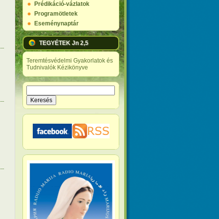
Prédikáció-vázlatok
Programötletek
Eseménynaptár
TEGYÉTEK Jn 2,5
Teremtésvédelmi Gyakorlatok és
Tudnivalók Kézikönyve
Keresés
Keresés űrlap