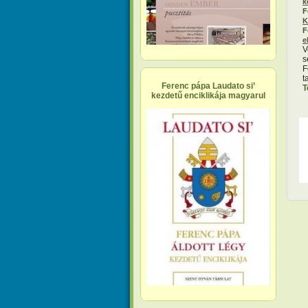
k
F
K
F
e
V
s
F
t
Ferenc pápa Laudato si’
T
kezdetű enciklikája magyarul
O