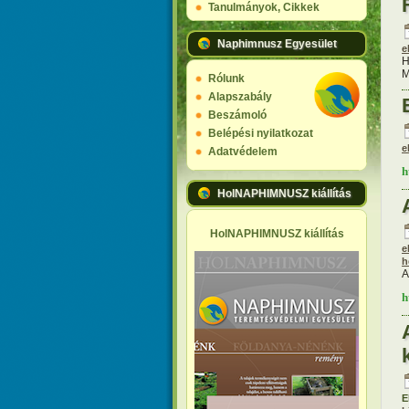
Tanulmányok, Cikkek
Naphimnusz Egyesület
e
H
M
Rólunk
Alapszabály
Beszámoló
Belépési nyilatkozat
e
Adatvédelem
h
HolNAPHIMNUSZ kiállítás
HolNAPHIMNUSZ kiállítás
e
h
A
h
E