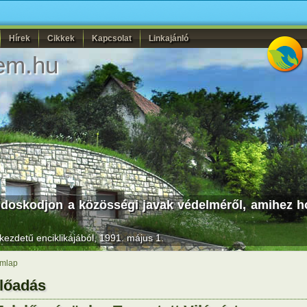
Hírek
Cikkek
Kapcsolat
Linkajánló
em.hu
ndoskodjon a közösségi javak védelméről, amihez ho
kezdetű enciklikájából, 1991. május 1.
mlap
lőadás