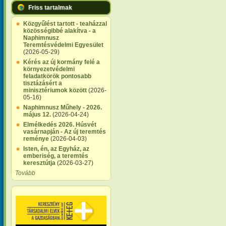
Friss tartalmak
Közgyűlést tartott - teaházzal
közösségibbé alakítva - a
Naphimnusz
Teremtésvédelmi Egyesület
(2026-05-29)
Kérés az új kormány felé a
környezetvédelmi
feladatkörök pontosabb
tisztázásért a
minisztériumok között
(2026-
05-16)
Naphimnusz Műhely - 2026.
május 12.
(2026-04-24)
Elmélkedés 2026. Húsvét
vasárnapján - Az új teremtés
reménye
(2026-04-03)
Isten, én, az Egyház, az
emberiség, a teremtés
keresztútja
(2026-03-27)
Tovább