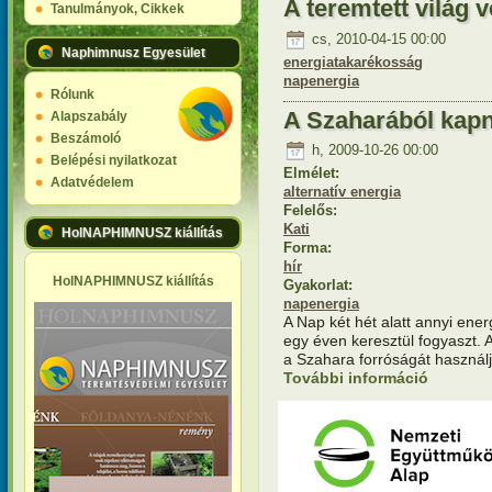
A teremtett világ 
Tanulmányok, Cikkek
cs, 2010-04-15 00:00
Naphimnusz Egyesület
energiatakarékosság
napenergia
Rólunk
A Szaharából kapn
Alapszabály
Beszámoló
h, 2009-10-26 00:00
Belépési nyilatkozat
Elmélet:
Adatvédelem
alternatív energia
Felelős:
Kati
HolNAPHIMNUSZ kiállítás
Forma:
hír
HolNAPHIMNUSZ kiállítás
Gyakorlat:
napenergia
A Nap két hét alatt annyi ene
egy éven keresztül fogyaszt. 
a Szahara forróságát használja
További információ
A Szahará
kapcsola