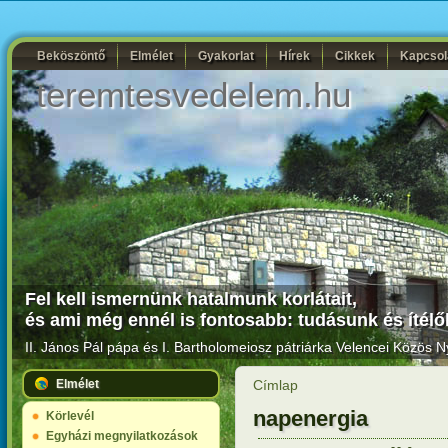
Beköszöntő
Elmélet
Gyakorlat
Hírek
Cikkek
Kapcsol
teremtesvedelem.hu
Fel kell ismernünk hatalmunk korlátait,
és ami még ennél is fontosabb: tudásunk és ítélő
II. János Pál pápa és I. Bartholomeiosz pátriárka
Velencei Közös Ny
Elmélet
Címlap
napenergia
Körlevél
Egyházi megnyilatkozások