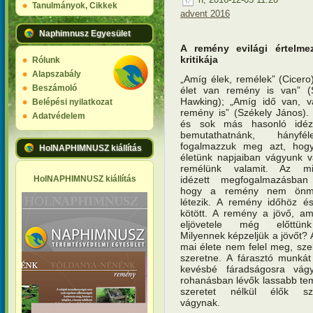
Tanulmányok, Cikkek
advent 2016
Naphimnusz Egyesület
A remény evilági értelme
kritikája
Rólunk
Alapszabály
„Amíg élek, remélek” (Cicero
Beszámoló
élet van remény is van” (
Hawking); „Amíg idő van, 
Belépési nyilatkozat
remény is” (Székely János).
Adatvédelem
és sok más hasonló idéze
bemutathatnánk, hányfél
fogalmazzuk meg azt, hog
HolNAPHIMNUSZ kiállítás
életünk napjaiban vágyunk v
remélünk valamit. Az mi
idézett megfogalmazásban
HolNAPHIMNUSZ kiállítás
hogy a remény nem önm
létezik. A remény időhöz é
kötött. A remény a jövő, a
eljövetele még előttün
Milyennek képzeljük a jövőt? 
mai élete nem felel meg, sze
szeretne. A fárasztó munká
kevésbé fáradságosra vág
rohanásban lévők lassabb te
szeretet nélkül élők sze
vágynak.