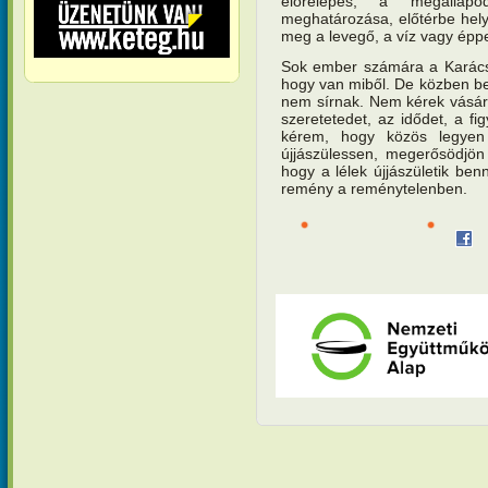
előrelépés, a megállap
meghatározása, előtérbe helye
meg a levegő, a víz vagy éppe
Sok ember számára a Karács
hogy van miből. De közben bel
nem sírnak. Nem kérek vásárol
szeretetedet, az idődet, a fi
kérem, hogy közös legyen
újjászülessen, megerősödjö
hogy a lélek újjászületik be
remény a reménytelenben.