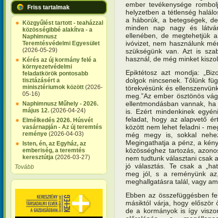
ember tevékenysége rombolja
Friss tartalmak
helyzetben a tétlenség halá
a háborúk, a betegségek, de 
Közgyűlést tartott - teaházzal
minden nap nagy és látvány
közösségibbé alakítva - a
ellenében, de megtehetjük a
Naphimnusz
ivóvizet, nem használunk mé
Teremtésvédelmi Egyesület
(2026-05-29)
szükségünk van. Azt is sza
használ, de még minket kiszo
Kérés az új kormány felé a
környezetvédelmi
Epiktétosz azt mondja: „Bi
feladatkörök pontosabb
dolgok nincsenek. Tőlünk fü
tisztázásért a
minisztériumok között
(2026-
törekvésünk és ellenszenvünk
05-16)
meg.”Az ember ösztönös vágy
ellentmondásban vannak, ha 
Naphimnusz Műhely - 2026.
május 12.
(2026-04-24)
is. Ezért mindenkinek egyén
feladat, hogy az alapvető é
Elmélkedés 2026. Húsvét
között nem lehet feladni - 
vasárnapján - Az új teremtés
reménye
(2026-04-03)
még megy is, sokkal nehe
Megingathatja a pénz, a kén
Isten, én, az Egyház, az
közösséghez tartozás, azono
emberiség, a teremtés
keresztútja
(2026-03-27)
nem tudtunk választani csak a
jó választás. Te csak a „ha
Tovább
meg jól, s a reményünk az, 
meghallgatásra talál, vagy amit
Ebben az összefüggésben fel
másiktól várja, hogy előszö
de a kormányok is így viszo