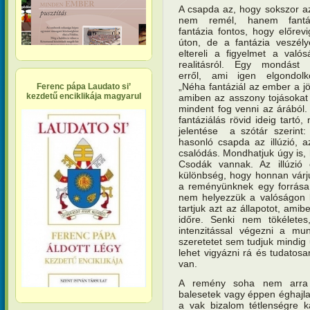
A csapda az, hogy sokszor 
nem remél, hanem fantá
fantázia fontos, hogy előrev
úton, de a fantázia veszél
eltereli a figyelmet a valós
realitásról. Egy mondást t
erről, ami igen elgondolko
„Néha fantáziál az ember a j
Ferenc pápa Laudato si’
kezdetű enciklikája magyarul
amiben az asszony tojásokat 
mindent fog venni az árából. 
fantáziálás rövid ideig tartó
jelentése a szótár szerint: 
hasonló csapda az illúzió, az
csalódás. Mondhatjuk úgy is
Csodák vannak. Az illúzió
különbség, hogy honnan várj
a reményünknek egy forrása 
nem helyezzük a valóságon k
tartjuk azt az állapotot, ami
időre. Senki nem tökélet
intenzitással végezni a mun
szeretetet sem tudjuk mindig
lehet vigyázni rá és tudatosa
van.
A remény soha nem arra v
balesetek vagy éppen éghajlat
a vak bizalom tétlenségre k