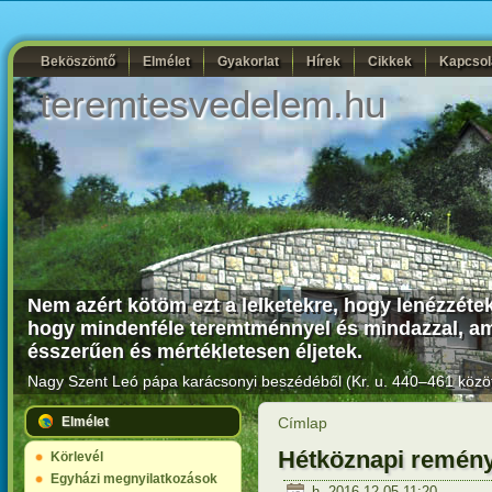
Beköszöntő
Elmélet
Gyakorlat
Hírek
Cikkek
Kapcsol
teremtesvedelem.hu
Nem azért kötöm ezt a lelketekre, hogy lenézzétek I
hogy mindenféle teremtménnyel és mindazzal, ami
ésszerűen és mértékletesen éljetek.
Nagy Szent Leó pápa karácsonyi beszédéből (Kr. u. 440–461 közöt
Elmélet
Címlap
Hétköznapi remén
Körlevél
Egyházi megnyilatkozások
h, 2016-12-05 11:20