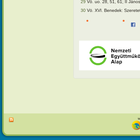
29
Vö. uo. 28, 51, 61; II Ján
30
Vö. XVI. Benedek: Szer
w