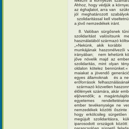
fékezni a környezet számá
Ahhoz, hogy védjük a környe
az éghajlatot, arra van szük
jól meghatározott szabályok
szolidaritással kell viseltet
a jövő nemzedékek iránt.
8. Valóban sürgősnek tűni
szolidaritást valósítsun
használatából származó költs
„»Nekünk, akik korábbi 
munkájának haszonélvezői v
irányában; nem lehetünk kö
jőve növelik majd az embe
szolidaritás, mint olyan té
oldalon kötelez bennünket.
maiakat a jövendő generáció
egyes államoknak és a nem
erőforrások felhasználásán
származó közvetlen haszonna
élőlények számára, akár emb
eljövendők; a magántulaj
egyetemes rendeltetéséne
ember tevékenysége ne ve
nemzedékek közötti őszinte s
hogy erkölcsileg sürgető
megújult szolidaritásra,
iparosodott országok közöt
parancsolóan sürgető felad