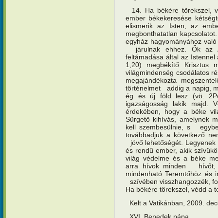
14. Ha békére törekszel, vé
ember békekeresése kétségt
elismerik az Isten, az embe
megbonthatatlan kapcsolatot.
egyház hagyományához való 
járulnak ehhez. Ők az A
feltámadása által az Istenne
1,20) megbékítő Krisztus 
világmindenség csodálatos rés
megajándékozta megszentelő
történelmet addig a napig, mí
ég és új föld lesz (vö. 
igazságosság lakik majd. 
érdekében, hogy a béke vil
Sürgető kihívás, amelynek me
kell szembesülnie, s egyben
továbbadjuk a következő n
jövő lehetőségét. Legyenek 
és rendű ember, akik szívükö
világ védelme és a béke me
arra hívok minden hívőt,
mindenható Teremtőhöz és ir
szívében visszhangozzék, fog
Ha békére törekszel, védd a t
Kelt a Vatikánban, 2009. de
XVI. Benedek pápa