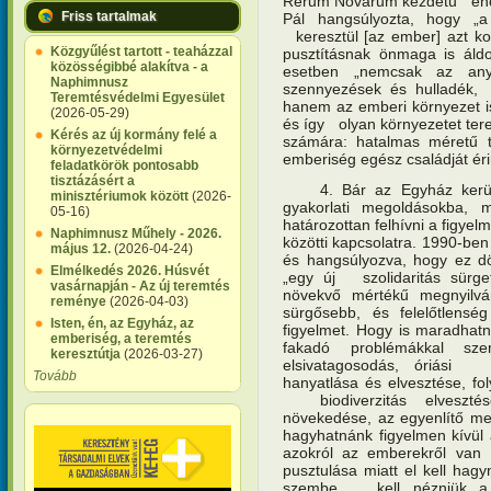
Rerum Novarum kezdetű encikl
Friss tartalmak
Pál hangsúlyozta, hogy „
keresztül [az ember] azt koc
Közgyűlést tartott - teaházzal
pusztításnak önmaga is áld
közösségibbé alakítva - a
esetben „nemcsak az anya
Naphimnusz
szennyezések és hulladék, 
Teremtésvédelmi Egyesület
hanem az emberi környezet i
(2026-05-29)
és így olyan környezetet tere
Kérés az új kormány felé a
számára: hatalmas méretű 
környezetvédelmi
emberiség egész családját érin
feladatkörök pontosabb
tisztázásért a
4. Bár az Egyház kerüli,
minisztériumok között
(2026-
gyakorlati megoldásokba, 
05-16)
határozottan felhívni a figyel
Naphimnusz Műhely - 2026.
közötti kapcsolatra. 1990-ben 
május 12.
(2026-04-24)
és hangsúlyozva, hogy ez dö
Elmélkedés 2026. Húsvét
„egy új szolidaritás sürget
vasárnapján - Az új teremtés
növekvő mértékű megnyilv
reménye
(2026-04-03)
sürgősebb, és felelőtlens
Isten, én, az Egyház, az
figyelmet. Hogy is maradha
emberiség, a teremtés
fakadó problémákkal sze
keresztútja
(2026-03-27)
elsivatagosodás, óriási 
Tovább
hanyatlása és elvesztése, fo
biodiverzitás elvesztése
növekedése, az egyenlítő me
hagyhatnánk figyelmen kívül 
azokról az emberekről van
pusztulása miatt el kell hagy
szembe kell nézniük a ké