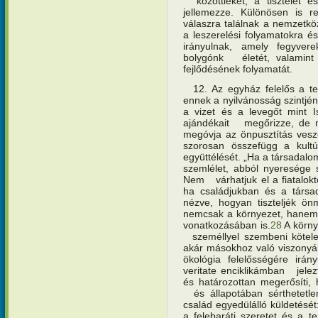
közöttieket, a tisztelet é
jellemezze. Különösen is
válaszra találnak a nemzetkö
a leszerelési folyamatokra é
irányulnak, amely fegyvere
bolygónk életét, valamint 
fejlődésének folyamatát.
12. Az egyház felelős a ter
ennek a nyilvánosság szintjén
a vizet és a levegőt mint 
ajándékait megőrizze, de m
megóvja az önpusztítás vesz
szorosan összefügg a kult
együttélését. „Ha a társadal
szemlélet, abból nyeresége 
Nem várhatjuk el a fiataloktó
ha családjukban és a tár
nézve, hogyan tiszteljék ön
nemcsak a környezet, hanem 
vonatkozásában is.
28
A körny
személlyel szembeni kötele
akár másokhoz való viszonyáb
ökológia felelősségére irán
veritate enciklikámban jele
és határozottan megerősíti,
és állapotában sérthetetle
család egyedülálló küldetését
a felebaráti szeretet és a t