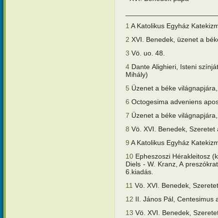
_______________________
1
A Katolikus Egyház Katekiz
2
XVI. Benedek, üzenet a béke
3
Vö. uo. 48.
4
Dante Alighieri, Isteni színj
Mihály)
5
Üzenet a béke világnapjára,
6
Octogesima adveniens aposto
7
Üzenet a béke világnapjára,
8
Vö. XVI. Benedek, Szeretet
9
A Katolikus Egyház Katekiz
10
Epheszoszi Hérakleitosz (k
Diels - W. Kranz, A preszókr
6.kiadás.
11
Vö. XVI. Benedek, Szerete
12
II. János Pál, Centesimus 
13
Vö. XVI. Benedek, Szerete