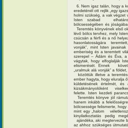
6. Nem igaz talán, hogy a k
eredeténél ott rejlik „egy ig
holmi szükség, a vak végzet va
Isten szabad elhatároz
bölcsességében és jóságában
Teremtés könyvének első old
lévő bölcs tervhez, mely Is
csúcsán a férfi és a nő helye
hasonlatosságára teremtett, 
vonják”, mint Isten javaina
emberiség és a teremtett vi
szerepel – Ádám és Éva, a
vágytak, hogy elfoglalják Ist
elismerését. Ennek követke
„uralmuk alá vonják” a földet, 
közöttük illetve a teremtés
ember hagyta, hogy eluralja ő
küldetésének értelmét, és 
kizsákmányolóként viselkede
felette. Isten kezdeti paran
Teremtés könyve jól rámuta
hanem inkább a felelősségr
bölcsessége felismerte, hogy
mint egy „halom véletlensz
kinyilatkoztatás pedig me
ajándéka, aki megtervezte b
az ahhoz szükséges útmutatá