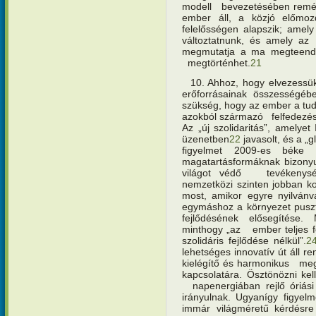
modell bevezetésében remén
ember áll, a közjó előmo
felelősségen alapszik; amely
változtatnunk, és amely az
megmutatja a ma megteendő
megtörténhet.
21
10. Ahhoz, hogy elvezessük
erőforrásainak összességé
szükség, hogy az ember a tud
azokból származó felfedezések
Az „új szolidaritás”, amelye
üzenetben
22
javasolt, és a „g
figyelmet 2009-es béke
magatartásformáknak bizonyu
világot védő tevékenység
nemzetközi szinten jobban k
most, amikor egyre nyilvánv
egymáshoz a környezet puszt
fejlődésének elősegítése.
minthogy „az ember teljes f
szolidáris fejlődése nélkül”.
2
lehetséges innovatív út áll 
kielégítő és harmonikus meg
kapcsolatára. Ösztönözni kel
napenergiában rejlő óriási
irányulnak. Ugyanígy figyel
immár világméretű kérdésre 