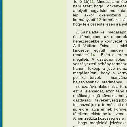
Ter 2,15)
11
. Mindaz, ami léte
nem azért, hogy önkényesen
ahelyett, hogy Isten munkatá
lép, akkor kikényszeríti
kormányzott”
12
természet lá
hogy felelősségteljesen irányít
7. Sajnálattal kell megállap
és térségeiben az embere
nehézségekbe a környezet irá
A II. Vatikáni Zsinat emlék
kincsével együtt minde
rendelte”.
14
Ezért a teremte
megilleti. A kizsákmányol
veszélyezteti néhány természe
hanem főképp a jövő nem
megállapítani, hogy a körn
politikai tervek hiányán
hajszolásának eredménye, 
sorozatává alakulnak a terem
ezt a jelenséget, azon tény
erkölcsi jellegű következmény
gazdasági tevékenység jobban
felhasználjuk a természeti e
is, előre látva ennek környe
tételként tekintetbe kell ven
A nemzetközi közösség és a n
hogy megfelelő jelzéseke