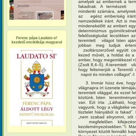
amelyek az embernek a termé
fakadnak. A természeti kö
mindenki számára, amelynek 
az egész emberiség iránt
nemzedékek iránt. Azt is m
mindenekelőtt az embert egy
determinizmus gyümölcséne
felelősségtudat lecsökken az
Ferenc pápa Laudato si’
teremtett világot Isten ajá
kezdetű enciklikája magyarul
jobban meg tudjuk érten
zsoltárszerzővel együtt cso
kezed művét, a holdat és a 
ember, hogy megemlékezel ról
(Zsolt 8,4–5). A teremtett v
hogy felismerjük a Teremtő s
napot és minden csillagot”.
4
3. Immár húsz éve, hogy II
világnapra írt üzenete témájá
teremtett világgal, és ezzel f
köztünk, Isten teremtményei 
van. Ezt írta: „Látható, h
vagyunk, hogy a világbéke ves
tisztelet hiányából is fakad”
„nem szabad elnyomni, sőt se
megfelelően kifejezésr
kezdeményezésekben.”
5
Már 
környezet között fennálló kap