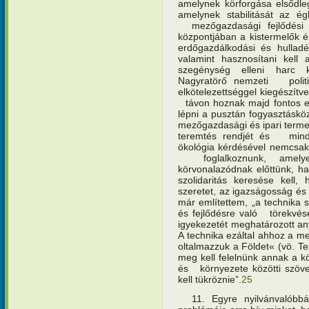
amelynek körforgása elsődle
amelynek stabilitását az ég
mezőgazdasági fejlődési st
központjában a kistermelők é
erdőgazdálkodási és hulladék
valamint hasznosítani kel
szegénység elleni harc k
Nagyratörő nemzeti politi
elkötelezettséggel kiegészít
távon hoznak majd fontos er
lépni a pusztán fogyasztáskö
mezőgazdasági és ipari termel
teremtés rendjét és mindenk
ökológia kérdésével nemcsak 
foglalkoznunk, amelye
körvonalazódnak előttünk, h
szolidaritás keresése kell
szeretet, az igazságosság és
már említettem, „a technika
és fejlődésre való törekvésé
igyekezetét meghatározott an
A technika ezáltal ahhoz a me
oltalmazzuk a Földet« (vö. T
meg kell felelnünk annak a k
és környezete közötti szöve
kell tükröznie”.
25
11. Egyre nyilvánvalóbbá 