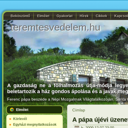
Beköszöntő
Elmélet
Gyakorlat
Hírek
Cikkek
Kapcsol
teremtesvedelem.hu
A gazdaság ne a fölhalmozás útja-módja legy
beletartozik a ház gondos ápolása és a javak me
Ferenc pápa beszéde a Népi Mozgalmak Világtalálkozóján
, Santa 
Elmélet
Címlap
A pápa újévi üzene
Körlevél
Egyházi megnyilatkozások
h, 2009-12-07 23:00