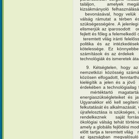
találjon, amelyek megáll
kizsákmányoló felhasználá
bevonásával, hogy velük eg
válság rámutat a térben és
szükségességére. A jelenlegi
elismerjük az iparosodott or
fejlett és főleg a felemelked
teremtett világ iránti felelő
politika és az intézkedé
kötelessége. Ez könnyebb
számítások és az érdekek ve
technológiák és ismeretek át
9. Kétségtelen, hogy az 
nemzetközi közösség számá
közösen elfogadott, fenntarth
kielégítik a jelen és a jöv
érdekében a technológiailag f
mértéktartó magatartásf
energiaszükségleteiket és j
Ugyanakkor elő kell segíten
felkutatását és alkalmazását,
újrafelosztása is szükséges
rendelkeznek saját forráso
ökológiai válság tehát törté
amely a globális fejlődési mod
előtt tartja a teremtett világ
az igazságban megvalósuló s