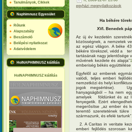
Tanulmányok, Cikkek
egyházi megnyilatkozások
Naphimnusz Egyesület
Ha békére töreks
Rólunk
XVI. Benedek páp
Alapszabály
Az új év kezdetén szeretnék
Beszámoló
közösségnek, a nemzetek v
Belépési nyilatkozat
az egész világon. A béke 43.
Adatvédelem
békére törekszel, védd a terem
tartásának nagy jelentősége v
művének kezdete és alapja”
HolNAPHIMNUSZ kiállítás
emberiség békés együttélés
Egyfelől az emberek egymás 
HolNAPHIMNUSZ kiállítás
valódi, teljes emberi fejlő
nemzetközi és helyi konfliktu
jogok megsértése). Ugy
hanyagságból – ha nem egye
amelyek földünket és az Ist
fenyegetik. Ezért elengedh
megerősítse „az ember és kö
teremtő szeretetének tükre
származunk, és efelé tartunk”
2. A Caritas in veritate kez
emberi fejlődés szorosan 