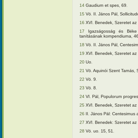
14
Gaudium et spes, 69.
15
Vö. II. János Pál, Sollicitud
16
XVI. Benedek, Szeretet az
17
Igazságosság és Béke 
tanításának kompendiuma, 46
18
Vö. II. János Pál, Centesi
19
XVI. Benedek, Szeretet az
20
Uo.
21
Vö. Aquinói Szent Tamás, S
22
Vö. 9.
23
Vö. 8.
24
VI. Pál, Populorum progres
25
XVI. Benedek, Szeretet az
26
II. János Pál: Centesimus 
27
XVI. Benedek: Szeretet az
28
Vö. uo. 15, 51.