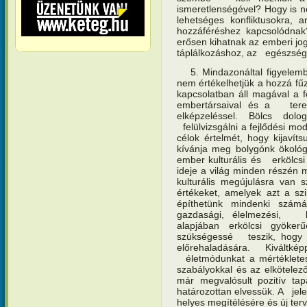
ismeretlenségével? Hogy is 
lehetséges konfliktusokra, 
hozzáféréshez kapcsolódn
erősen kihatnak az emberi jog
táplálkozáshoz, az egészségh
5. Mindazonáltal figyelembe
nem értékelhetjük a hozzá fű
kapcsolatban áll magával a fe
embertársaival és a teremte
elképzeléssel. Bölcs dol
felülvizsgálni a fejlődési mo
célok értelmét, hogy kijavít
kívánja meg bolygónk ökológi
ember kulturális és erkölcsi
ideje a világ minden részén
kulturális megújulásra van s
értékeket, amelyek azt a sz
építhetünk mindenki számá
gazdasági, élelmezési, kö
alapjában erkölcsi gyöke
szükségessé teszik, hogy ú
előrehaladására. Kivált
életmódunkat a mértékletess
szabályokkal és az elkötele
már megvalósult pozitív tap
határozottan elvessük. A jele
helyes megítélésére és új te