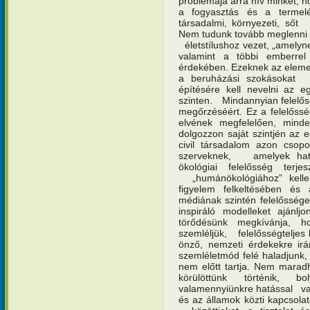
problémája arra hív minket, ho
a fogyasztás és a termelés
társadalmi, környezeti, sőt
Nem tudunk tovább meglenni v
életstílushoz vezet, „amelyne
valamint a többi emberre
érdekében. Ezeknek az elemek
a beruházási szokásokat 
építésére kell nevelni az eg
szinten. Mindannyian felelős
megőrzéséért. Ez a felelőss
elvének megfelelően, minde
dolgozzon saját szintjén az
civil társadalom azon csopo
szerveknek, amelyek hatá
ökológiai felelősség ter
„humánökológiához” kelle
figyelem felkeltésében 
médiának szintén felelőssége
inspiráló modelleket ajánl
törődésünk megkívánja, h
szemléljük, felelősségteljes 
önző, nemzeti érdekekre ir
szemléletmód felé haladjunk
nem előtt tartja. Nem mar
körülöttünk történik, 
valamennyiünkre hatással van
és az államok közti kapcsola