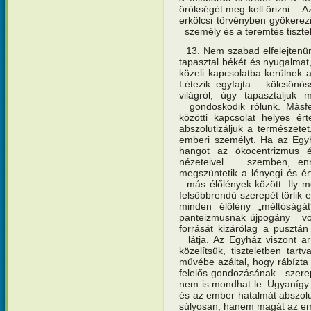
örökségét meg kell őrizni. A
erkölcsi törvényben gyökerez
személy és a teremtés tiszte
13. Nem szabad elfelejtenün
tapasztal békét és nyugalmat
közeli kapcsolatba kerülnek 
Létezik egyfajta kölcsönös
világról, úgy tapasztaljuk 
gondoskodik rólunk. Másfel
közötti kapcsolat helyes 
abszolutizáljuk a természete
emberi személyt. Ha az Eg
hangot az ökocentrizmus és
nézeteivel szemben, en
megszüntetik a lényegi és é
más élőlények között. Ily m
felsőbbrendű szerepét törlik 
minden élőlény „méltóságát
panteizmusnak újpogány vo
forrását kizárólag a pusztán
látja. Az Egyház viszont ar
közelítsük, tiszteletben ta
művébe azáltal, hogy rábízta
felelős gondozásának szerepé
nem is mondhat le. Ugyanígy 
és az ember hatalmát abszolu
súlyosan, hanem magát az em