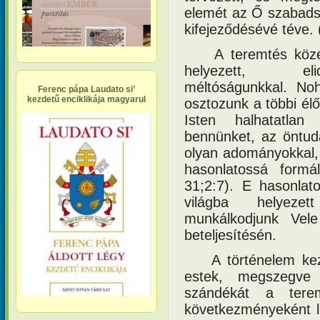
elemét az Ő szabads
kifejeződésévé téve.
A teremtés köz
helyezett, eli
méltóságunkkal. No
Ferenc pápa Laudato si’
kezdetű enciklikája magyarul
osztozunk a többi él
Isten halhatatlan
bennünket, az öntud
olyan adományokkal,
hasonlatossá formá
31;2:7). E hasonlato
világba helyeze
munkálkodjunk Vele
beteljesítésén.
A történelem ke
estek, megszegve 
szándékát a tere
következményeként l