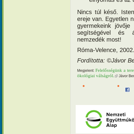
Nincs túl késő. Iste
ereje van. Egyetlen 
gyermekeink jövője
segítségével és 
nemzedék most!
Róma-Velence, 2002. 
Fordította: ©Jávor B
Felelősségünk a ter
Megjelent:
ökológiai válságról.
(külső hiva
Jávor Ben