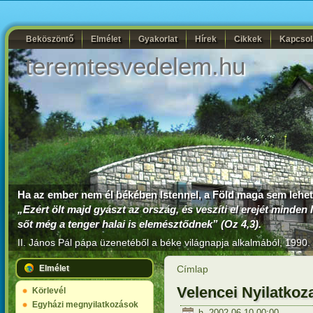
Beköszöntő
Elmélet
Gyakorlat
Hírek
Cikkek
Kapcsol
teremtesvedelem.hu
Ha az ember nem él békében Istennel, a Föld maga sem lehe
„Ezért ölt majd gyászt az ország, és veszíti el erejét minden 
sőt még a tenger halai is elemésztődnek” (Oz 4,3).
II. János Pál pápa
üzenetéből a béke világnapja alkalmából, 1990. 
Elmélet
Címlap
Velencei Nyilatkoz
Körlevél
Egyházi megnyilatkozások
h, 2002-06-10 00:00