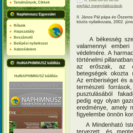
Tanulmányok, Cikkek
egyházi megnyilatkozások
Naphimnusz Egyesület
II. János Pál pápa és Őszent
közös nyilatkozata, 2002. júni
Rólunk
Alapszabály
Beszámoló
A békesség sze
Belépési nyilatkozat
valamennyi emberi
Adatvédelem
védelmére. A harmad
történelmi pillanatb
HolNAPHIMNUSZ kiállítás
az erőszak, az 
betegségek okozta 
HolNAPHIMNUSZ kiállítás
Az emberiséget és a
természeti források
pusztulásából faka
pedig egy olyan gazd
eredménye, amely n
figyelembe önnön korl
A Mindenható Ist
tervezett, és megt