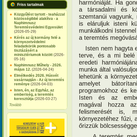
harmóniáját. Ha go
Friss tartalmak
a társadalmi és kö
Közgyűlést tartott - teaházzal
szemtanúi vagyunk, r
közösségibbé alakítva - a
is eláruljuk isteni 
Naphimnusz
Teremtésvédelmi Egyesület
munkálkodni Istennel
(2026-05-29)
a teremtés megóvás
Kérés az új kormány felé a
környezetvédelmi
feladatkörök pontosabb
Isten nem hagyta e
tisztázásért a
terve, és a mi belé
minisztériumok között
(2026-
05-16)
eredeti harmóniáján
Naphimnusz Műhely - 2026.
munka által valósulj
május 12.
(2026-04-24)
lehetünk a környezet
Elmélkedés 2026. Húsvét
vasárnapján - Az új teremtés
amelyet bátoríta
reménye
(2026-04-03)
programokhoz és ke
Isten, én, az Egyház, az
emberiség, a teremtés
Isten és az ember
keresztútja
(2026-03-27)
magával hozza azo
Tovább
felismerését is, 
környezetéhez fűzi, 
őrizzük bölcsességgel
A teremtés meg