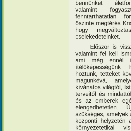
bennünket életfo
valamint fogyas
fenntarthatatlan f
őszinte megtérés Kri
hogy megváltozta
cselekedeteinket.
Először is vis
valamint fel kell is
ami még ennél i
ítélőképességünk 
hoztunk, tetteket kö
magunkévá, amelye
kívánatos világtól, 
terveitől és mindatt
és az emberek egé
elengedhetetlen. 
szükséges, amelyek a
központi helyzetén 
környezetetikai vi