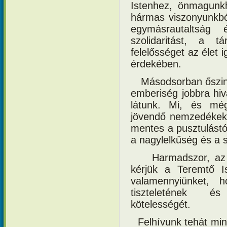
Istenhez, önmagunk
hármas viszonyunkból
egymásrautaltság
szolidaritást, a t
felelősséget az élet 
érdekében.
Másodsorban őszin
emberiség jobbra hiv
látunk. Mi, és mé
jövendő nemzedékek 
mentes a pusztulástól
a nagylelkűség és a s
Harmadszor, az
kérjük a Teremtő I
valamennyiünket, h
tiszteletének 
kötelességét.
Felhívunk tehát min