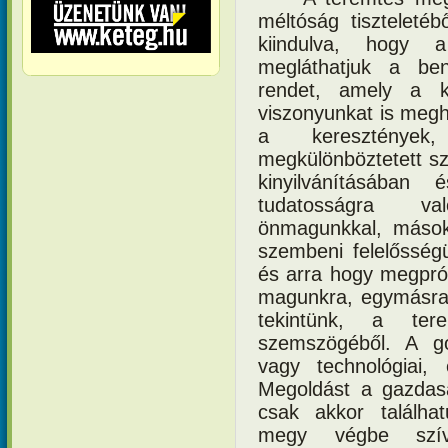
méltóság tiszteleté
kiindulva, hogy a
megláthatjuk a ben
rendet, amely a kö
viszonyunkat is megh
a kereszténye
megkülönböztetett sz
kinyilvánításában
tudatosságra v
önmagunkkal, mások
szembeni felelősség
és arra hogy megprób
magunkra, egymásra 
tekintünk, a tere
szemszögéből. A g
vagy technológiai, 
Megoldást a gazdasá
csak akkor találha
megy végbe szív