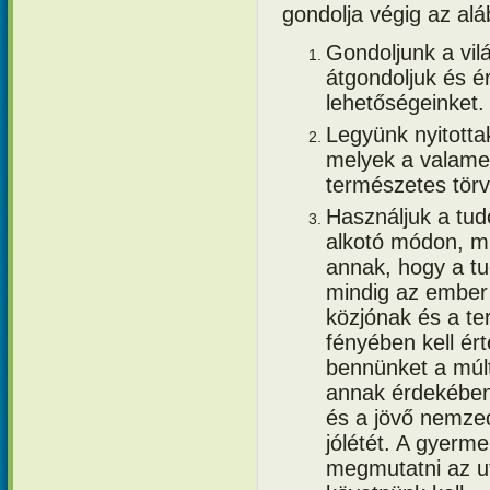
gondolja végig az alá
Gondoljunk a vil
átgondoljuk és ér
lehetőségeinket.
Legyünk nyitotta
melyek a valamen
természetes tör
Használjuk a tud
alkotó módon, m
annak, hogy a t
mindig az ember 
közjónak és a te
fényében kell ér
bennünket a múl
annak érdekében,
és a jövő nemze
jólétét. A gyerme
megmutatni az ut