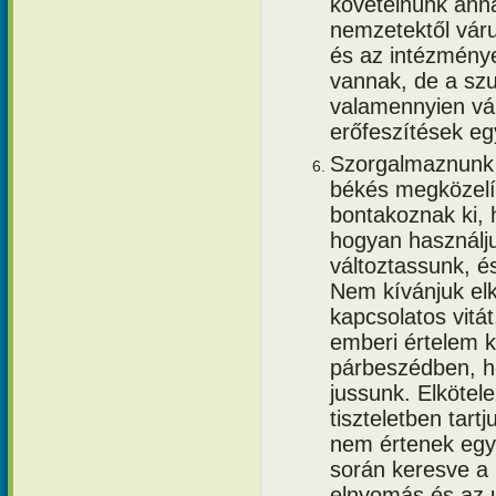
követelnünk ann
nemzetektől váru
és az intézmény
vannak, de a szu
valamennyien vál
erőfeszítések eg
Szorgalmaznunk 
békés megközelít
bontakoznak ki, 
hogyan használj
változtassunk, és
Nem kívánjuk elk
kapcsolatos vitá
emberi értelem 
párbeszédben, h
jussunk. Elkötel
tiszteletben tar
nem értenek egye
során keresve a 
elnyomás és az 