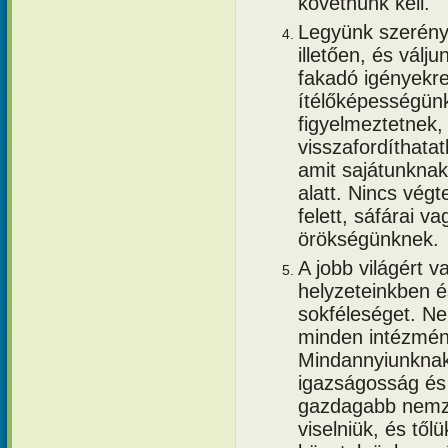
követnünk kell.
Legyünk szerénye
illetően, és válju
fakadó igényekr
ítélőképességün
figyelmeztetnek
visszafordíthata
amit sajátunknak 
alatt. Nincs vég
felett, sáfárai 
örökségünknek.
A jobb világért 
helyzeteinkben 
sokféleséget. N
minden intézmén
Mindannyiunknak
igazságosság és 
gazdagabb nemze
viselniük, és től