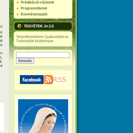
Prédikáció-vázlatok
Programötletek
Eseménynaptár
TEGYÉTEK Jn 2,5
at
zó
ok
Teremtésvédelmi Gyakorlatok és
tt
Tudnivalók Kézikönyve
ra
őn
Keresés
e,
Keresés űrlap
i,
 a