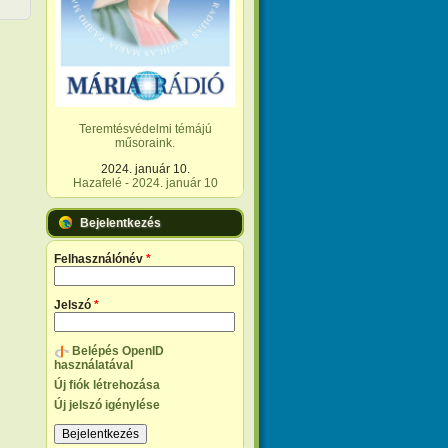
Teremtésvédelmi témájú
műsoraink.
2024. január 10.
Hazafelé - 2024. január 10
Bejelentkezés
Felhasználónév
*
Jelszó
*
Belépés OpenID
használatával
Új fiók létrehozása
Új jelszó igénylése