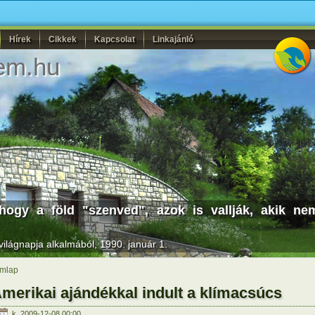
Hírek
Cikkek
Kapcsolat
Linkajánló
em.hu
hogy a föld "szenved", azok is vallják, akik ne
ilágnapja alkalmából, 1990. január 1.
mlap
merikai ajándékkal indult a klímacsúcs
k, 2009-12-08 00:00