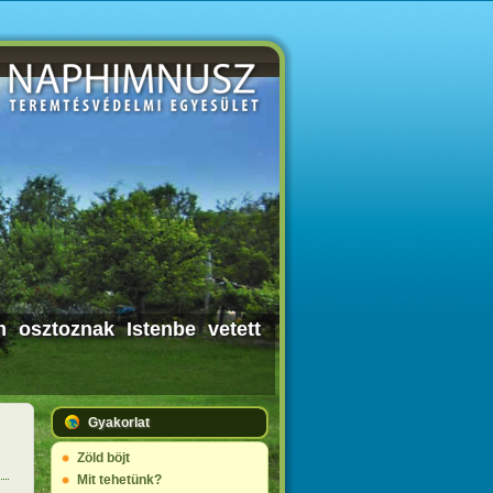
m osztoznak Istenbe vetett
Gyakorlat
Zöld böjt
Mit tehetünk?