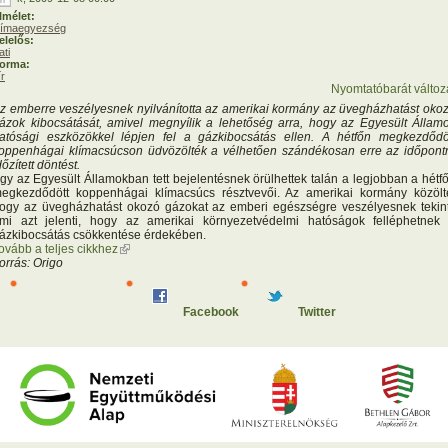
lmélet:
límaegyezség
elelős:
ati
orma:
ír
Nyomtatóbarát változ
z emberre veszélyesnek nyilvánította az amerikai kormány az üvegházhatást oko
ázok kibocsátását, amivel megnyílik a lehetőség arra, hogy az Egyesült Állam
atósági eszközökkel lépjen fel a gázkibocsátás ellen. A hétfőn megkezdődö
oppenhágai klímacsúcson üdvözölték a vélhetően szándékosan erre az időpont
dőzített döntést.
gy az Egyesült Államokban tett bejelentésnek örülhettek talán a legjobban a hétf
egkezdődött koppenhágai klímacsúcs résztvevői. Az amerikai kormány közölt
ogy az üvegházhatást okozó gázokat az emberi egészségre veszélyesnek tekint
mi azt jelenti, hogy az amerikai környezetvédelmi hatóságok felléphetnek
ázkibocsátás csökkentése érdekében.
ovább a teljes cikkhez
(külső hivatkozás)
orrás: Origo
Facebook
Twitter