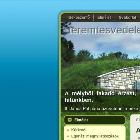
Beköszöntő
Elmélet
Gyakorlat
teremtesvedel
A mélyből fakadó érzést, 
hitünkben.
II. János Pál pápa
üzenetéből a béke v
Elmélet
Cí
A
Körlevél
Egyházi megnyilatkozások