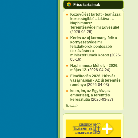
Friss tartalmak
Közgyűlést tartott - teaházzal
közösségibbé alakítva - a
Naphimnusz
Teremtésvédelmi Egyesület
(2026-05-29)
Kérés az új kormány felé a
környezetvédelmi
feladatkörök pontosabb
tisztázásért a
minisztériumok között
(2026-
05-16)
Naphimnusz Műhely - 2026.
május 12.
(2026-04-24)
Elmélkedés 2026. Húsvét
vasárnapján - Az új teremtés
reménye
(2026-04-03)
Isten, én, az Egyház, az
emberiség, a teremtés
keresztútja
(2026-03-27)
Tovább