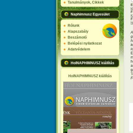
Tanulmányok, Cikkek
E
k
F
Naphimnusz Egyesület
K
F
h
Rólunk
Alapszabály
A
g
Beszámoló
h
Belépési nyilatkozat
k
i
Adatvédelem
E
m
h
HolNAPHIMNUSZ kiállítás
a
g
T
HolNAPHIMNUSZ kiállítás
F