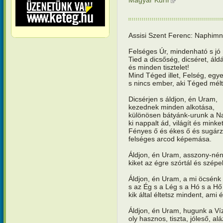
Assisi Szent Ferenc: Naphimn
Felséges Úr, mindenható s jó 
Tied a dicsőség, dicséret, áld
és minden tisztelet!
Mind Téged illet, Felség, egy
s nincs ember, aki Téged mél
Dicsérjen s áldjon, én Uram,
kezednek minden alkotása,
különösen bátyánk-urunk a N
ki nappalt ád, világít és mink
Fényes ő és ékes ő és sugár
felséges arcod képemása.
Áldjon, én Uram, asszony-nén
kiket az égre szórtál és szép
Áldjon, én Uram, a mi öcsénk 
s az Ég s a Lég s a Hó s a Hő
kik által éltetsz mindent, ami é
Áldjon, én Uram, hugunk a Ví
oly hasznos, tiszta, jóleső, al