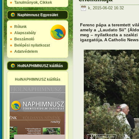
Tanulmányok, Cikkek
k, 2015-06-02 16:32
Naphimnusz Egyesület
Ferenc pápa a teremtett vilá
Rólunk
amely a „Laudato Sii” (Áldot
Alapszabály
meg – nyilatkozta a szaléz
Beszámoló
igazgatója. A Catholic News
Belépési nyilatkozat
Adatvédelem
HolNAPHIMNUSZ kiállítás
HolNAPHIMNUSZ kiállítás