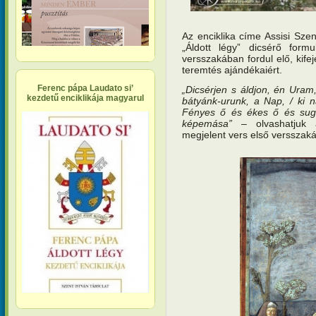
Az enciklika címe Assisi Sze
„Áldott légy” dicsérő form
versszakában fordul elő, kife
teremtés ajándékaiért.
Ferenc pápa Laudato si’
„Dicsérjen s áldjon, én Uram
kezdetű enciklikája magyarul
bátyánk-urunk, a Nap, / ki n
Fényes ő és ékes ő és sugá
képemása”
– olvashatjuk 
megjelent vers első versszaká