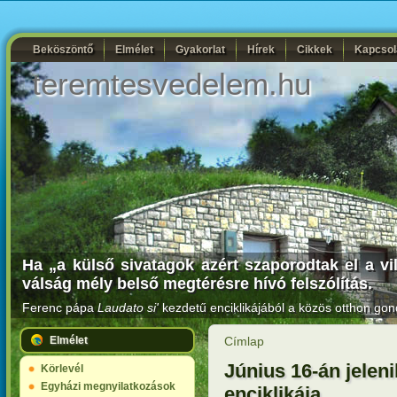
Beköszöntő
Elmélet
Gyakorlat
Hírek
Cikkek
Kapcsol
teremtesvedelem.hu
Ha „a külső sivatagok azért szaporodtak el a vi
válság mély belső megtérésre hívó felszólítás.
Ferenc pápa
Laudato si'
kezdetű enciklikájából a közös otthon gon
Elmélet
Címlap
Június 16-án jelen
Körlevél
Egyházi megnyilatkozások
enciklikája