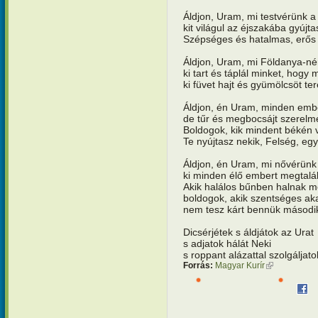
Áldjon, Uram, mi testvérünk a
kit világul az éjszakába gyújta
Szépséges és hatalmas, erős é
Áldjon, Uram, mi Földanya-n
ki tart és táplál minket, hogy
ki füvet hajt és gyümölcsöt te
Áldjon, én Uram, minden ember
de tűr és megbocsájt szerelm
Boldogok, kik mindent békén v
Te nyújtasz nekik, Felség, eg
Áldjon, én Uram, mi nővérünk a
ki minden élő embert megtalál
Akik halálos bűnben halnak me
boldogok, akik szentséges ak
nem tesz kárt bennük második
Dicsérjétek s áldjátok az Urat
s adjatok hálát Neki
s roppant alázattal szolgáljato
Forrás:
Magyar Kurír
(külső hivatk