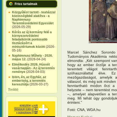
Friss tartalmak
Közgyűlést tartott - teaházzal
közösségibbé alakítva - a
Naphimnusz
Teremtésvédelmi Egyesület
(2026-05-29)
Kérés az új kormány felé a
környezetvédelmi
feladatkörök pontosabb
tisztázásért a
minisztériumok között
(2026-
05-16)
Marcel Sánchez Sorondo 
Naphimnusz Műhely - 2026.
Tudományos Akadémia rektor
május 12.
(2026-04-24)
elmondta: „Két szempont van: 
hogy az ember őrzője a te
Elmélkedés 2026. Húsvét
vasárnapján - Az új teremtés
teremtett világot fennta
reménye
(2026-04-03)
szóhasználattal élve. E
mezőgazdaságot, amelyik a
Isten, én, az Egyház, az
emberiség, a teremtés
válaszol, és még sok minden 
keresztútja
(2026-03-27)
fenntartható módon őrzi a t
helyzete – nem teremtést mo
Tovább
–, amelyet alapvetően a ter
meg. Mi tehát úgy gondoljuk
érinteni.”
Fotó: CNA, WGA.hu
Magyar Kurír
(külső hivatkozás)