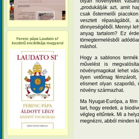
olyan növényeket vásár
„produkálják azt, amit 
csak őstermelői piacokon
vesztett répaságából, 
dinnyeségéből. Mennyi leh
anyag tartalom? Ez érde
Ferenc pápa Laudato si’
tömegtermelésből adódóan
kezdetű enciklikája magyarul
máshol.
Hogy a sablonos termék 
művelést is megvalósíta
növénymagokat lehet vásá
ilyen vetőmag fémzárolt,
elismert olyan szaporító,
növény származhat.
Ma Nyugat-Európa, a film s
tart, hogy eredeti, a biod
végleg eltűntek. Mi a hel
megnézni, abból minden ki