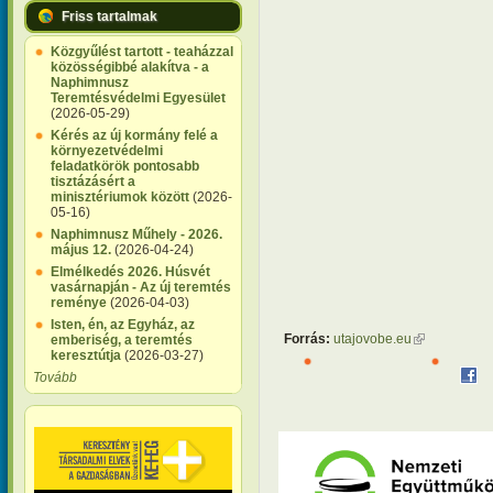
Friss tartalmak
Közgyűlést tartott - teaházzal
közösségibbé alakítva - a
Naphimnusz
Teremtésvédelmi Egyesület
(2026-05-29)
Kérés az új kormány felé a
környezetvédelmi
feladatkörök pontosabb
tisztázásért a
minisztériumok között
(2026-
05-16)
Naphimnusz Műhely - 2026.
május 12.
(2026-04-24)
Elmélkedés 2026. Húsvét
vasárnapján - Az új teremtés
reménye
(2026-04-03)
Isten, én, az Egyház, az
Forrás:
utajovobe.eu
(külső hivatk
emberiség, a teremtés
keresztútja
(2026-03-27)
Tovább