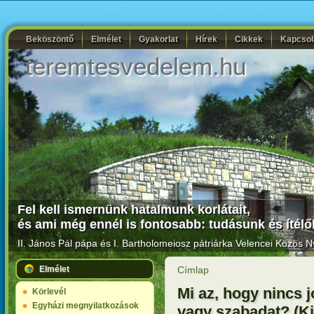
Beköszöntő
Elmélet
Gyakorlat
Hírek
Cikkek
Kapcsol
teremtesvedelem.hu
Fel kell ismernünk hatalmunk korlátait,
és ami még ennél is fontosabb: tudásunk és ítélő
II. János Pál pápa és I. Bartholomeiosz pátriárka
Velencei Közös Ny
Elmélet
Címlap
Mi az, hogy nincs 
Körlevél
Egyházi megnyilatkozások
vagy szabadat? (Ki