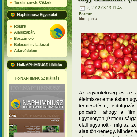
Tanulmányok, Cikkek
k, 2012-03-13 11:45
Forma:
Naphimnusz Egyesület
film ajánló
Rólunk
Alapszabály
Beszámoló
Belépési nyilatkozat
Adatvédelem
HolNAPHIMNUSZ kiállítás
HolNAPHIMNUSZ kiállítás
Az egyöntetűség és az á
élelmiszertermelésben ug
termesztésre, feldolgozá
polcairól, ahogy a film
ugyanolyan (ízetlen) sárga
eláll ugyanott -, míg az í
alatt tönkremegy. Mindez a