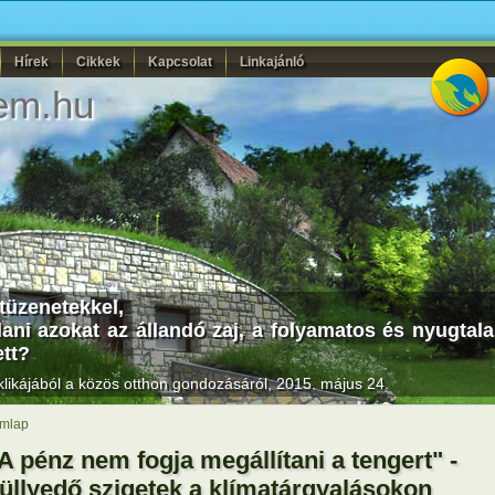
Hírek
Cikkek
Kapcsolat
Linkajánló
em.hu
etüzenetekkel,
ni azokat az állandó zaj, a folyamatos és nyugtal
ett?
likájából a közös otthon gondozásáról, 2015. május 24.
mlap
A pénz nem fogja megállítani a tengert" -
üllyedő szigetek a klímatárgyalásokon