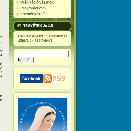
Prédikáció-vázlatok
Programötletek
Eseménynaptár
TEGYÉTEK Jn 2,5
Teremtésvédelmi Gyakorlatok és
at
Tudnivalók Kézikönyve
os
ét
nt
Keresés
de
Keresés űrlap
el
el
ak
 a
ás
at
 -
zt
ét