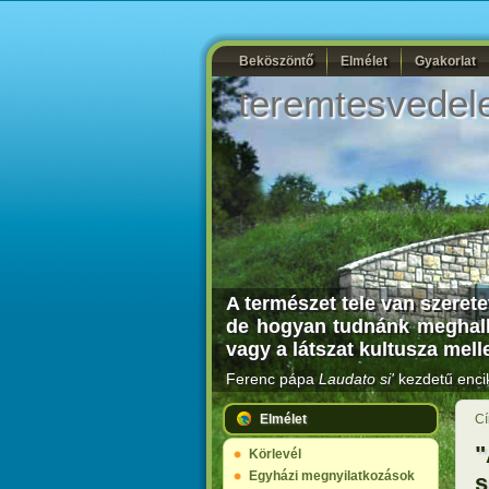
Beköszöntő
Elmélet
Gyakorlat
teremtesvedel
A természet tele van szeret
de hogyan tudnánk meghalla
vagy a látszat kultusza mell
Ferenc pápa
Laudato si'
kezdetű encik
Elmélet
Cí
"
Körlevél
Egyházi megnyilatkozások
s