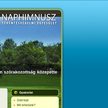
an szórakozottság közepette
Gyakorlat
Zöld böjt
Mit tehetünk?