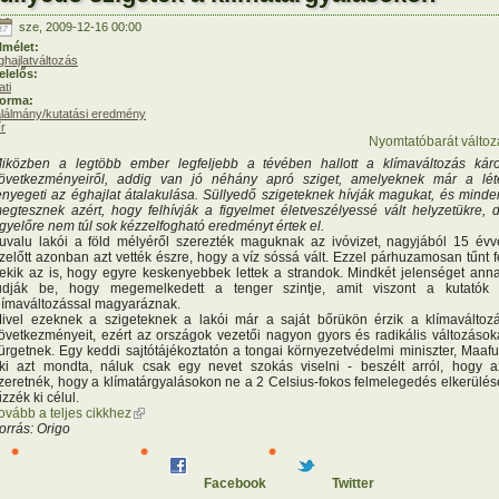
sze, 2009-12-16 00:00
lmélet:
ghajlatváltozás
elelős:
ati
orma:
alálmány/kutatási eredmény
ír
Nyomtatóbarát változ
iközben a legtöbb ember legfeljebb a tévében hallott a klímaváltozás kár
övetkezményeiről, addig van jó néhány apró sziget, amelyeknek már a lét
enyegeti az éghajlat átalakulása. Süllyedő szigeteknek hívják magukat, és minde
egtesznek azért, hogy felhívják a figyelmet életveszélyessé vált helyzetükre, 
gyelőre nem túl sok kézzelfogható eredményt értek el.
uvalu lakói a föld mélyéről szerezték maguknak az ivóvizet, nagyjából 15 évv
zelőtt azonban azt vették észre, hogy a víz sóssá vált. Ezzel párhuzamosan tűnt f
ekik az is, hogy egyre keskenyebbek lettek a strandok. Mindkét jelenséget ann
udják be, hogy megemelkedett a tenger szintje, amit viszont a kutatók
límaváltozással magyaráznak.
ivel ezeknek a szigeteknek a lakói már a saját bőrükön érzik a klímaváltoz
övetkezményeit, ezért az országok vezetői nagyon gyors és radikális változások
ürgetnek. Egy keddi sajtótájékoztatón a tongai környezetvédelmi miniszter, Maafu
ki azt mondta, náluk csak egy nevet szokás viselni - beszélt arról, hogy a
zeretnék, hogy a klímatárgyalásokon ne a 2 Celsius-fokos felmelegedés elkerülés
űzzék ki célul.
ovább a teljes cikkhez
(külső hivatkozás)
orrás: Origo
Facebook
Twitter