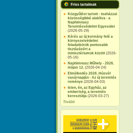
Friss tartalmak
Közgyűlést tartott - teaházzal
közösségibbé alakítva - a
Naphimnusz
Teremtésvédelmi Egyesület
(2026-05-29)
Kérés az új kormány felé a
környezetvédelmi
feladatkörök pontosabb
tisztázásért a
minisztériumok között
(2026-
05-16)
Naphimnusz Műhely - 2026.
május 12.
(2026-04-24)
Elmélkedés 2026. Húsvét
vasárnapján - Az új teremtés
reménye
(2026-04-03)
Isten, én, az Egyház, az
emberiség, a teremtés
keresztútja
(2026-03-27)
Tovább