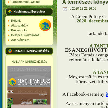
A természet könyv
Tanulmányok, Cikkek
h, 2020-12-21 16:08
Naphimnusz Egyesület
A Green Policy Cen
2020. december
Rólunk
Alapszabály
Beszámoló
tartandó 
Belépési nyilatkozat
Adatvédelem
A TANU
ÉS A MEGHÍVOTT
HolNAPHIMNUSZ kiállítás
Béres Tamás evangé
református lelkész 
HolNAPHIMNUSZ kiállítás
A TAN
„ Megtestesülés és t
környezeti kihí
A Facebook-esemény
i
Az eseményen történő
lin