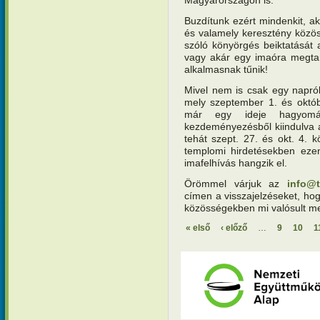
Magyarországon is.
Buzdítunk ezért mindenkit, aki
és valamely keresztény közöss
szóló könyörgés beiktatását
vagy akár egy imaóra megtart
alkalmasnak tűnik!
Mivel nem is csak egy napró
mely szeptember 1. és októb
már egy ideje hagyomá
kezdeményezésből kiindulva a
tehát szept. 27. és okt. 4. k
templomi hirdetésekben ez
imafelhívás hangzik el.
Örömmel várjuk az
info@
címen a visszajelzéseket, ho
közösségekben mi valósult m
« első
‹ előző
…
9
10
1
Oldalak