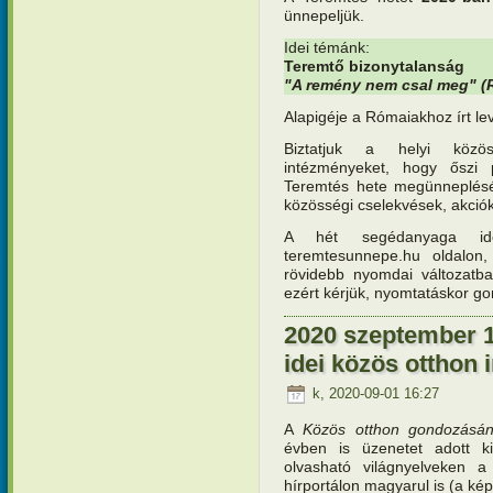
ünnepeljük.
Idei témánk:
Teremtő bizonytalanság
"A remény nem csal meg" (
Alapigéje a Rómaiakhoz írt lev
Biztatjuk a helyi közöss
intézményeket, hogy őszi 
Teremtés hete megünneplését
közösségi cselekvések, akciók
A hét segédanyaga idé
teremtesunnepe.hu oldalon
rövidebb nyomdai változatba
ezért kérjük, nyomtatáskor go
2020 szeptember 1
idei közös otthon
k, 2020-09-01 16:27
A
Közös otthon gondozásán
évben is üzenetet adott k
olvasható világnyelveken 
hírportálon magyarul is (a kép