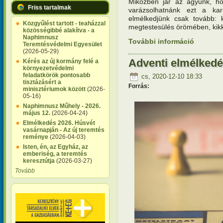
Miközben jár az agyunk, h
Friss tartalmak
varázsolhatnánk ezt a ka
elmélkedjünk csak tovább: 
Közgyűlést tartott - teaházzal
megtestesülés örömében, kik
közösségibbé alakítva - a
Naphimnusz
További információ
Adventi e
Teremtésvédelmi Egyesület
(2026-05-29)
Adventi elmélkedé
Kérés az új kormány felé a
környezetvédelmi
feladatkörök pontosabb
cs, 2020-12-10 18:33
tisztázásért a
Forrás:
minisztériumok között
(2026-
05-16)
Naphimnusz Műhely - 2026.
május 12.
(2026-04-24)
Elmélkedés 2026. Húsvét
vasárnapján - Az új teremtés
reménye
(2026-04-03)
Isten, én, az Egyház, az
emberiség, a teremtés
keresztútja
(2026-03-27)
Tovább