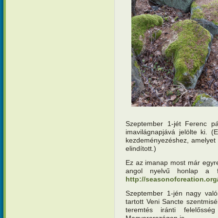
Szeptember 1-jét Ferenc 
imavilágnapjává jelölte ki. 
kezdeményezéshez, amelyet a
elindított.)
Ez az imanap most már egyre 
angol nyelvű honlap a fe
http://seasonofcreation.org
Szeptember 1-jén nagy valós
tartott Veni Sancte szentmisé
teremtés iránti felelőss