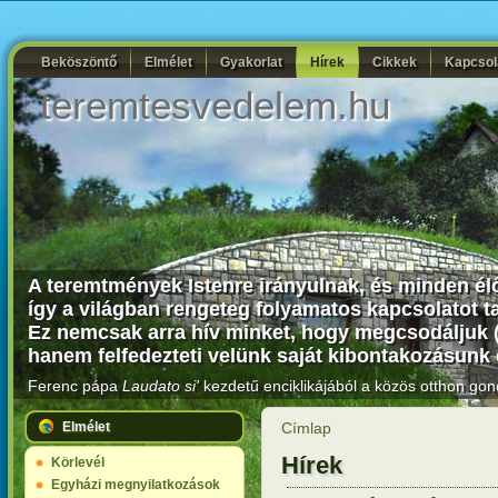
Beköszöntő
Elmélet
Gyakorlat
Hírek
Cikkek
Kapcsol
teremtesvedelem.hu
A teremtmények Istenre irányulnak, és minden élő
így a világban rengeteg folyamatos kapcsolatot 
Ez nemcsak arra hív minket, hogy megcsodáljuk (.
hanem felfedezteti velünk saját kibontakozásunk 
Ferenc pápa
Laudato si'
kezdetű enciklikájából a közös otthon gon
Elmélet
Címlap
Hírek
Körlevél
Egyházi megnyilatkozások