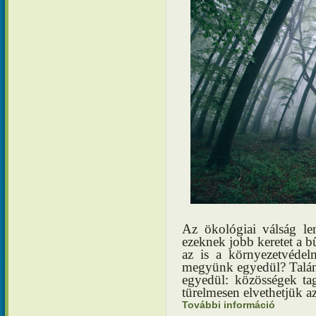
Az ökológiai válság le
ezeknek jobb keretet a b
az is a környezetvédel
megyünk egyedül? Talá
egyedül: közösségek tag
türelmesen elvethetjük a
További információ
Adventi e