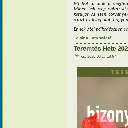
Mi hol tartunk a megtér
Miben kell még változta
kerüljön az isteni törvénye
okozta válság alatt hogyan
Ennek átelmélkedésében segí
További információ
Lelki tük
Teremtés Hete 202
cs, 2020-09-17 19:57