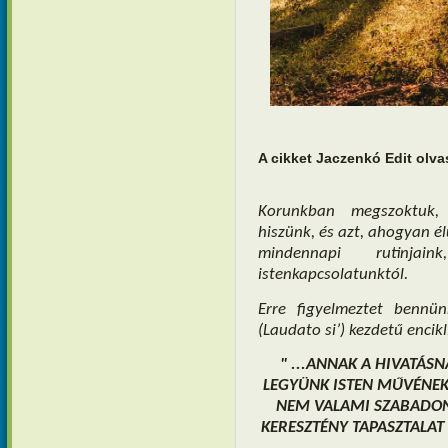
A cikket Jaczenkó Edit olva
Korunkban megszoktuk,
hiszünk, és azt, ahogyan él
mindennapi rutinjaink
istenkapcsolatunktól.
Erre figyelmeztet bennü
(Laudato si’) kezdetű encik
" ...ANNAK A HIVATÁS
LEGYÜNK ISTEN MŰVÉNEK,
NEM VALAMI SZABADON 
KERESZTÉNY TAPASZTALAT