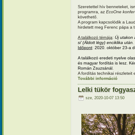
Szeretettel hív benneteket, is
programra, az
EcoOne konfer
követhető.
A program kapcsolódik a Laud
hirdetett meg Ferenc pápa a t
A találkozó témája
:
Új utakon 
si’ (Áldott légy) enciklika után.
Időpont
: 2020. október 23-a dé
A találkozó eredeti nyelve olas
és magyar fordítás is lesz. Ké
Román Zsuzsánál.
A fordítás technikai részleteit 
További információ
Új utakon 
enciklika
Lelki tükör fogya
sze, 2020-10-07 13:50