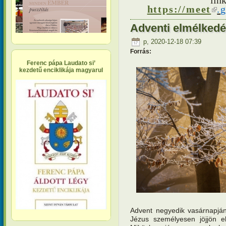
(k
https://meet
.
g
Adventi elmélkedé
p, 2020-12-18 07:39
Forrás:
Ferenc pápa Laudato si’
kezdetű enciklikája magyarul
Advent negyedik vasárnapjá
Jézus személyesen jöjjön el