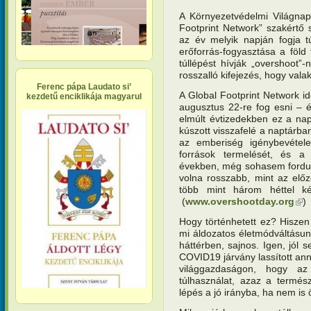
A Környezetvédelmi Világnap
Footprint Network” szakértő 
az év melyik napján fogja t
erőforrás-fogyasztása a föld
túllépést hívják „overshoot”-
rosszalló kifejezés, hogy valaki
Ferenc pápa Laudato si’
A Global Footprint Network id
kezdetű enciklikája magyarul
augusztus 22-re fog esni – 
elmúlt évtizedekben ez a nap
kúszott visszafelé a naptárba
az emberiség igénybevétele
források termelését, és a 
években, még sohasem fordult 
volna rosszabb, mint az elő
több mint három héttel ké
(
www.overshootday.org
(kül
)
Hogy történhetett ez? Hiszen
mi áldozatos életmódváltásun
háttérben, sajnos. Igen, jól s
COVID19 járvány lassított an
világgazdaságon, hogy az
túlhasználat, azaz a termés
lépés a jó irányba, ha nem is ö