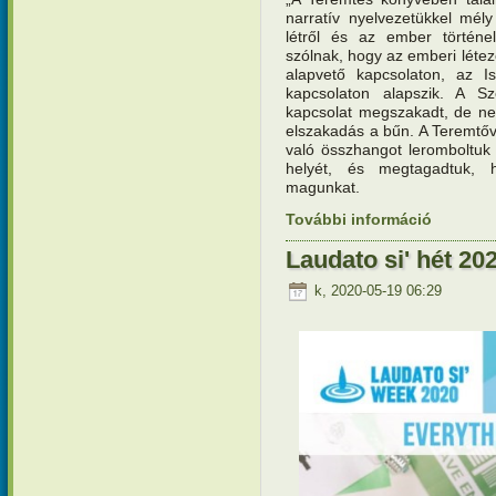
narratív nyelvezetükkel mél
létről és az ember történel
szólnak, hogy az emberi lét
alapvető kapcsolaton, az Is
kapcsolaton alapszik. A Sz
kapcsolat megszakadt, de ne
elszakadás a bűn. A Teremtőv
való összhangot leromboltuk a
helyét, és megtagadtuk, h
magunkat.
További információ
Laudato si
Laudato si' hét 202
k, 2020-05-19 06:29