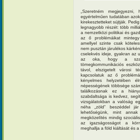
„Szeretném megjegyezni, 
egyértelműen tudatában azok
kirekesztetteket sújtják. Pedi
legnagyobb részét: több mill
a nemzetközi politikai és gaz
az ő problémáikat mintegy 
amellyel szinte csak kötele
nem pusztán járulékos kárként
cselekvés ideje, gyakran az
az oka, hogy a szake
tömegkommunikációs eszközö
távol, elszigetelt városi t
kapcsolatuk az ő problémái
kényelmes helyzetében é
népességének többsége számár
találkozásnak ez a hiány
szabdaltsága is kedvez, segíti
vizsgálatokban a valóság eg
néha „zöld” beszéddel j
lehetőségünk, mint annak
megközelítés mindig szociális 
az igazságosságot a körny
meghallja a föld kiáltását és a