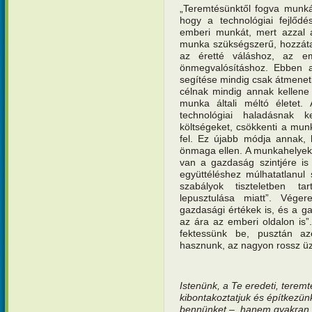
„Teremtésünktől fogva munká
hogy a technológiai fejlőd
emberi munkát, mert azzal
munka szükségszerű, hozzátar
az éretté váláshoz, az e
önmegvalósításhoz. Ebben 
segítése mindig csak átmeneti
célnak mindig annak kellene
munka általi méltó életet.
technológiai haladásnak k
költségeket, csökkenti a mu
fel. Ez újabb módja annak,
önmaga ellen. A munkahelyek
van a gazdaság szintjére is 
együttéléshez múlhatatlanul
szabályok tiszteletben ta
lepusztulása miatt”.
Véger
gazdasági értékek is, és a 
az ára az emberi oldalon is”.
fektessünk be, pusztán a
hasznunk, az nagyon rossz üz
Istenünk, a Te eredeti, terem
kibontakoztatjuk és építkezü
bennünket –, hanem gyakran s