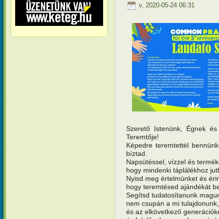
v, 2020-05-24 06:31
Szerető Istenünk, Égnek é
Teremtője!
Képedre teremtettél bennünk
bíztad.
Napsütéssel, vízzel és termék
hogy mindenki táplálékhoz ju
Nyisd meg értelmünket és éri
hogy teremtésed ajándékát be
Segítsd tudatosítanunk magu
nem csupán a mi tulajdonun
és az elkövetkező generációk