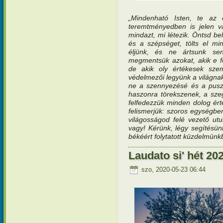
„Mindenható Isten, te az 
teremtményedben is jelen va
mindazt, mi létezik. Öntsd be
és a szépséget, tölts el mi
éljünk, és ne ártsunk sen
megmentsük azokat, akik e f
de akik oly értékesek sze
védelmezői legyünk a világnak,
ne a szennyezésé és a puszt
haszonra törekszenek, a sze
felfedezzük minden dolog érté
felismerjük: szoros egységb
világosságod felé vezető ut
vagy! Kérünk, légy segítésün
békéért folytatott küzdelmün
Laudato si' hét 202
szo, 2020-05-23 06:44