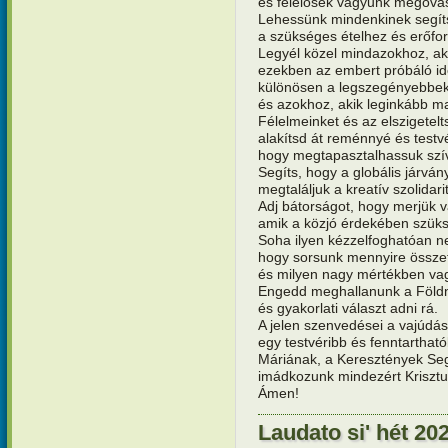
és felelősek vagyunk megóvás
Lehessünk mindenkinek segít
a szükséges ételhez és erőfo
Legyél közel mindazokhoz, a
ezekben az embert próbáló i
különösen a legszegényebbe
és azokhoz, akik leginkább m
Félelmeinket és az elszigetel
alakítsd át reménnyé és testvé
hogy megtapasztalhassuk szív
Segíts, hogy a globális járv
megtaláljuk a kreatív szolidar
Adj bátorságot, hogy merjük vá
amik a közjó érdekében szük
Soha ilyen kézzelfoghatóan n
hogy sorsunk mennyire össze
és milyen nagy mértékben va
Engedd meghallanunk a Földne
és gyakorlati választ adni rá.
A jelen szenvedései a vajúdás
egy testvéribb és fenntarthat
Máriának, a Keresztények Segí
imádkozunk mindezért Krisztus
Ámen!
Laudato si' hét 202