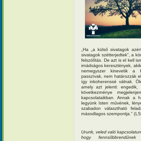
„Ha „a külső sivatagok azér
sivatagok szétterjedtek”,
a kö
felszólítás. De azt is el kell
imádságos keresztények, aki
nemegyszer kinevetik a k
passzívak, nem határozzák e
így inkoherenssé válnak. Ök
amely azt jelenti: engedik,
következménye megjelenje
kapcsolataikban. Annak a 
legyünk Isten művének, lény
szabadon választható fela
másodlagos szempontja.” (LS
Urunk, veled való kapcsolatun
hogy fennsőbbrendűnek