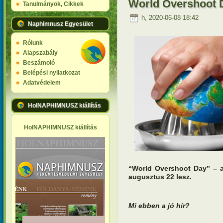
World Overshoot D
Tanulmányok, Cikkek
h, 2020-06-08 18:42
Naphimnusz Egyesület
Rólunk
Alapszabály
Beszámoló
Belépési nyilatkozat
Adatvédelem
HolNAPHIMNUSZ kiállítás
HolNAPHIMNUSZ kiállítás
“World Overshoot Day” – a
augusztus 22 lesz.
Mi ebben a jó hír?