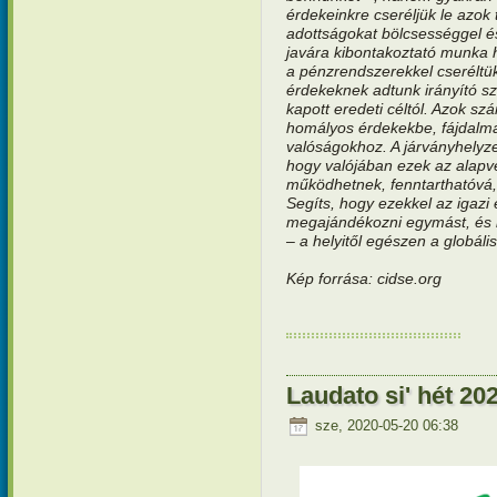
érdekeinkre cseréljük le azok 
adottságokat bölcsességgel 
javára kibontakoztató munka h
a pénzrendszerekkel cseréltük
érdekeknek adtunk irányító 
kapott eredeti céltól. Azok s
homályos érdekekbe, fájdalma
valóságokhoz. A járványhelyze
hogy valójában ezek az alapv
működhetnek, fenntarthatóvá, 
Segíts, hogy ezekkel az igazi
megajándékozni egymást, és l
– a helyitől egészen a globális
Kép forrása: cidse.org
Laudato si' hét 202
sze, 2020-05-20 06:38