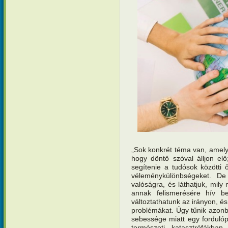
„Sok konkrét téma van, amel
hogy döntő szóval álljon elő;
segítenie a tudósok közötti ős
véleménykülönbségeket. De
valóságra, és láthatjuk, mil
annak felismerésére hív b
változtathatunk az irányon, é
problémákat. Úgy tűnik azonb
sebessége miatt egy fordulópo
természeti katasztrófákb