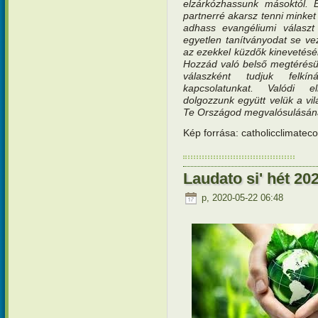
elzárkózhassunk másoktól. E
partnerré akarsz tenni minket
adhass evangéliumi válasz
egyetlen tanítványodat se ve
az ezekkel küzdők kinevetésé
Hozzád való belső megtérésü
válaszként tudjuk felkí
kapcsolatunkat. Valódi el
dolgozzunk együtt velük a vil
Te Országod megvalósulásána
Kép forrása: catholicclimatec
Laudato si' hét 202
p, 2020-05-22 06:48