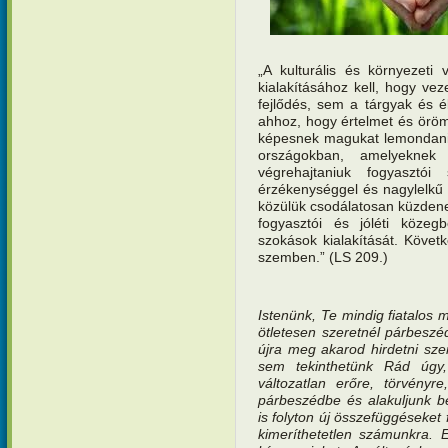
„A kulturális és környezeti
kialakításához kell, hogy ve
fejlődés, sem a tárgyak és 
ahhoz, hogy értelmet és örö
képesnek magukat lemondani a
országokban, amelyeknek 
végrehajtaniuk fogyasztói
érzékenységgel és nagylelkű
közülük csodálatosan küzdene
fogyasztói és jóléti köze
szokások kialakítását. Követ
szemben.” (LS 209.)
Istenünk, Te mindig fiatalos 
ötletesen szeretnél párbesz
újra meg akarod hirdetni sze
sem tekinthetünk Rád úgy
változatlan erőre, törvény
párbeszédbe és alakuljunk 
is folyton új összefüggéseket
kimeríthetetlen számunkra. 