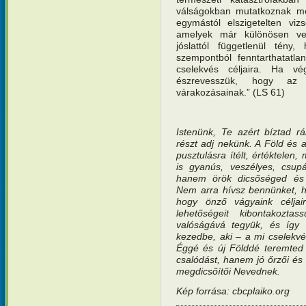
válságokban mutatkoznak me
egymástól elszigetelten viz
amelyek már különösen ves
jóslattól függetlenül tény
szempontból fenntarthatatl
cselekvés céljaira. Ha vég
észrevesszük, hogy az 
várakozásainak.” (LS 61)
Istenünk, Te azért bíztad r
részt adj nekünk. A Föld é
pusztulásra ítélt, értéktelen
is gyanús, veszélyes, csupá
hanem örök dicsőséged és s
Nem arra hívsz bennünket, h
hogy önző vágyaink céljair
lehetőségeit kibontakozt
valóságává tegyük, és így
kezedbe, aki – a mi cselekvé
Éggé és új Földdé teremted
csalódást, hanem jó őrzői és
megdicsőítői Nevednek.
Kép forrása: cbcplaiko.org