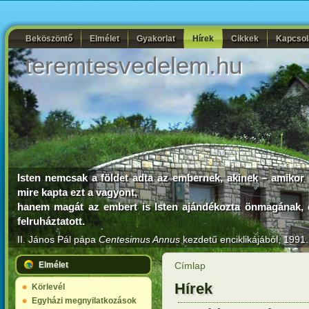
Beköszöntő
Elmélet
Gyakorlat
Hírek
Cikkek
Kapcsol
teremtesvedelem.hu
Isten nemcsak a földet adta az embernek, akinek – amikor r
mire kapta ezt a vagyont,
hanem magát az embert is Isten ajándékozta önmagának, és e
felruháztatott.
II. János Pál pápa
Centesimus Annus
kezdetű enciklikájából, 1991.
Elmélet
Címlap
Hírek
Körlevél
Egyházi megnyilatkozások