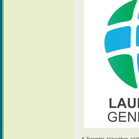
„A Teremtés könyvében talál