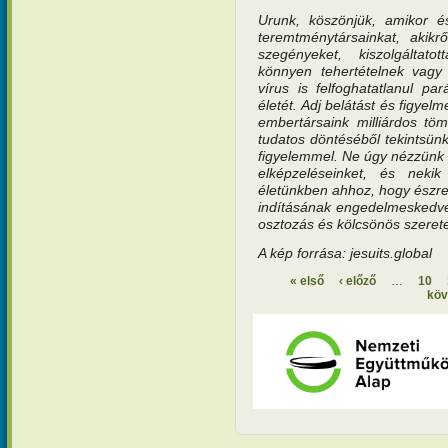
Urunk, köszönjük, amikor é
teremtménytársainkat, akikr
szegényeket, kiszolgáltat
könnyen tehertételnek vagy 
vírus is felfoghatatlanul par
életét. Adj belátást és figye
embertársaink milliárdos t
tudatos döntéséből tekintsün
figyelemmel. Ne úgy nézzünk rá
elképzeléseinket, és nekik
életünkben ahhoz, hogy észr
indításának engedelmeskedve
osztozás és kölcsönös szerete
A kép forrása: jesuits.global
« első
‹ előző
…
10
köv
Oldalak