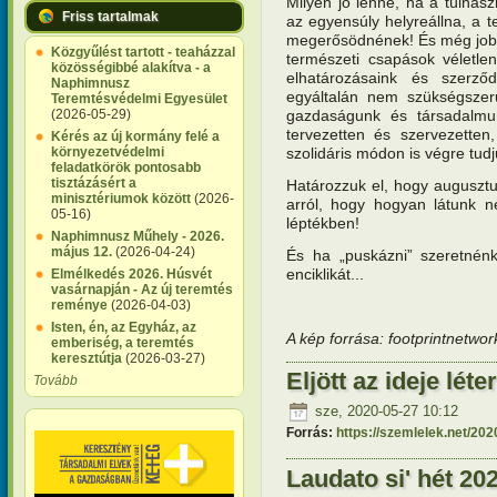
Milyen jó lenne, ha a túlhas
Friss tartalmak
az egyensúly helyreállna, a
megerősödnének! És még jobb
Közgyűlést tartott - teaházzal
természeti csapások véletle
közösségibbé alakítva - a
elhatározásaink és szerz
Naphimnusz
egyáltalán nem szükségszer
Teremtésvédelmi Egyesület
gazdaságunk és társadalmunk
(2026-05-29)
tervezetten és szervezetten
Kérés az új kormány felé a
szolidáris módon is végre tudj
környezetvédelmi
feladatkörök pontosabb
tisztázásért a
Határozzuk el, hogy augusztu
minisztériumok között
(2026-
arról, hogy hogyan látunk n
05-16)
léptékben!
Naphimnusz Műhely - 2026.
május 12.
(2026-04-24)
És ha „puskázni” szeretnénk
enciklikát...
Elmélkedés 2026. Húsvét
vasárnapján - Az új teremtés
reménye
(2026-04-03)
Isten, én, az Egyház, az
A kép forrása: footprintnetwor
emberiség, a teremtés
keresztútja
(2026-03-27)
Eljött az ideje lét
Tovább
sze, 2020-05-27 10:12
Forrás:
https://szemlelek.net/20
Laudato si' hét 20