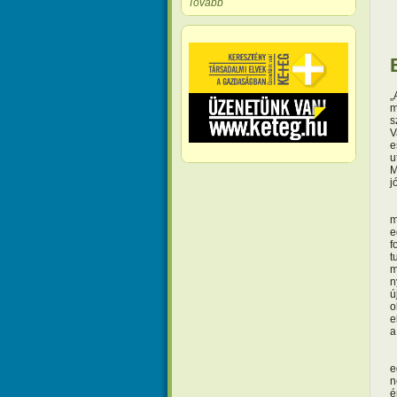
Tovább
„
m
s
V
e
u
M
j
N
m
e
f
t
m
n
ú
o
e
a
I
e
n
é