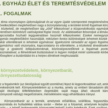
I. EGYHÁZI ÉLET ÉS TEREMTÉSVÉDELEM
1. FOGALMAK
 téma viszonylagos újdonságának és az egyre újabb szempontok megjelenésén
övetkeztében meglehetősen nagy a bizonytalanság a területet érintő fogalmak körü
 közkeletű, de meglehetősen tág „zöld" kifejezéssel a közgondolkodás egymást
elentősen különböző valóságokat foglal össze. Az alábbiakban felsoroljuk a témáv
apcsolatba hozható leggyakrabban használt kifejezéseket. Ezeket nemegysz
gymás megfelelőiként használják, miközben fontos különbségek lehetnek köztü
kár ellentétesek is lehetnek egymással. Igyekszünk rámutatni az egyes fogalm
gymáshoz való viszonyára, kapcsolataira és ellentéteire, a közkeletű tévedésekr
ogy a gyakorló lelkipásztoroknak, közösségvezetőknek a fogalmak pont
asználatával, a félreértések tisztázásával is legyen módjuk minél szélesebb körb
lősegíteni a tisztánlátást és a helyes döntések meghozatalát.
• környezetvédelem, környezetbarát,
környezettudatosság
z a fogalomkör (
az ökológiával
együtt szemlélve) fejezi ki legpontosabban azt, ami
örekednünk kell.
Környezetvédelem
az a munka, amely az emberi társadalom ált
aját ökológiai létfeltételeiben (leginkább saját maga által) okozott kár
környezeti
válság
) megelőzésére, mérséklésére vagy elhárítására irányul.
Környezetbarát
az a termék, amelynek előállítása, szállítása, fogyasztás
asználata és hulladékká válása során – illetve az a folyamat, amelynek lezajlá
orán – a lehető legkevesebb környezetet terhelő hatás keletkezik. Ezek sorában