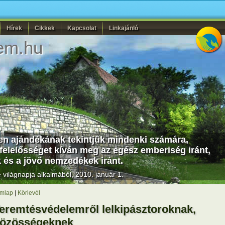
Hírek
Cikkek
Kapcsolat
Linkajánló
em.hu
ten ajándékának tekintjük mindenki számára,
elelősséget kíván meg az egész emberiség iránt,
és a jövő nemzedékek iránt.
világnapja alkalmából, 2010. január 1.
mlap
|
Körlevél
eremtésvédelemről lelkipásztoroknak,
özösségeknek