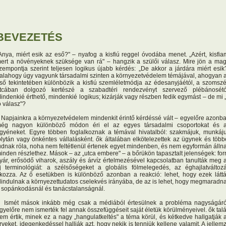
BEVEZETÉS
Anya, miért esik az eső?" – nyafog a kisfiú reggel óvodába menet. „Azért, kisfia
ert a növényeknek szüksége van rá" – hangzik a szülői válasz. Mire jön a ma
zempontja szerint teljesen logikus újabb kérdés: „De akkor a járdára miért esik
alahogy úgy vagyunk társadalmi szinten a környezetvédelem témájával, ahogyan 
ső tekintetében különbözik a kisfiú szemléletmódja az édesanyjáétól, a szomsz
tcában dolgozó kertészé a szabadtéri rendezvényt szervező plébánosétó
indenkié érthető, mindenkié logikus; kizárják vagy részben fedik egymást – de mi 
ó válasz"?
apjainkra a környezetvédelem mindenkit érintő kérdéssé vált – egyelőre azonb
ég nagyon különböző módon éri el az egyes társadalmi csoportokat és 
gyéneket. Egyre többen foglalkoznak a témával hivatalból: szakmájuk, munkáj
olytán vagy önkéntes vállalásként. ők általában elkötelezettek az ügynek és több
udnak róla, noha nem feltétlenül értenek egyet mindenben, és nem egyformán álln
inden részlethez. Mások – az „utca embere" – a bőrükön tapasztalt jelenségek: for
yár, erősödő viharok, aszály és árvíz értelmezésével kapcsolatban tanulták meg 
j terminológiát: a szélsőségeket a globális fölmelegedés, az éghajlatváltoz
kozza. Az ő esetükben is különböző azonban a reakció: lehet, hogy ezek látt
lindulnak a környezettudatos cselekvés irányába, de az is lehet, hogy megmaradn
 sopánkodásnál és tanácstalanságnál.
smét mások inkább még csak a médiából értesülnek a probléma nagyságáró
gyelőre nem ismerték fel annak összefüggéseit saját életük körülményeivel. ők tal
em értik, minek ez a nagy „hangulatkeltés" a téma körül, és kétkedve hallgatják 
rveket, idegenkedéssel hallják azt, hogy nekik is tenniük kellene valamit. A jellem