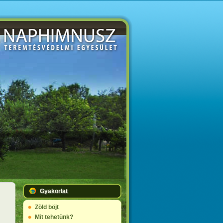
Gyakorlat
Zöld böjt
Mit tehetünk?