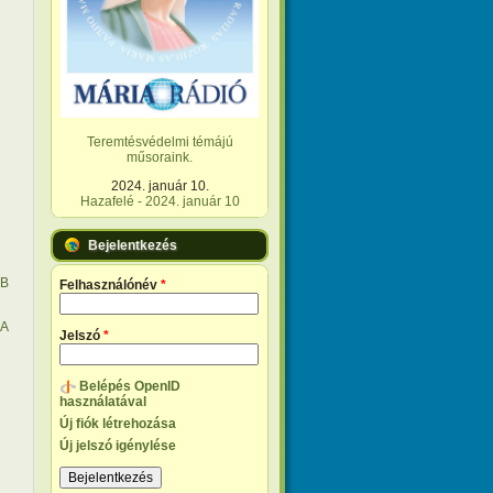
Teremtésvédelmi témájú
műsoraink.
2024. január 10.
Hazafelé - 2024. január 10
Bejelentkezés
B
Felhasználónév
*
 A
Jelszó
*
Belépés OpenID
használatával
Új fiók létrehozása
Új jelszó igénylése