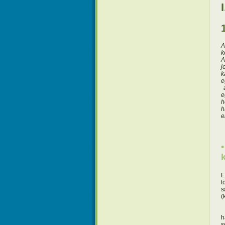
A
k
A
j
k
e
a
e
h
h
e
E
t
s
(
h
s