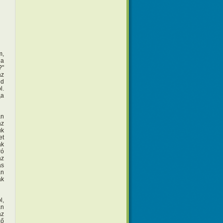
m,
ga
?"
az
éd
l.
„a
an
az
uk
et
ak
ró
az
ás
án
ak
l,
án
az
ző