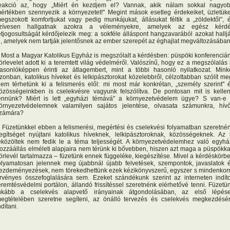
eakció az, hogy „Miért én kezdjem el? Vannak, akik nálam sokkal nagyo
értékben szennyezik a környezetet!" Megint mások esetleg érdekeiket, üzletüke
egszokott komfortjukat vagy pedig munkájukat, állásukat féltik a „zöldektől", 
zívesen hallgatnak azokra a véleményekre, amelyek az egész kérd
étjogosultságát kérdőjelezik meg: a sokféle álláspont hangzavarából azokat hallj
i, amelyek nem tartják jelentősnek az ember szerepét az éghajlat megváltozásába
ost a Magyar Katolikus Egyház is megszólalt a kérdésben: püspöki konferenciá
örlevelet adott ki a teremtett világ védelméről. Valószínű, hogy ez a megszólalás 
asonlóképpen érinti az átlagembert, mint a többi hasonló nyilatkozat. Mink
zonban, katolikus híveket és lelkipásztorokat közelebbről, célzottabban szólít me
em térhetünk ki a felismerés elől: mi most már konkrétan, „személy szerint" 
özösségeinkben is cselekvésre vagyunk felszólítva. De pontosan mit is kelle
ennünk? Miért is lett „egyházi témává" a környezetvédelem ügye? S van-e
örnyezetvédelemnek valamilyen sajátos jelentése, olvasata számunkra, hív
zámára?
üzetünkkel ebben a felismerési, megértési és cselekvési folyamatban szeretné
egítséget nyújtani katolikus híveknek, lelkipásztoroknak, közösségeknek. Az i
eközöltek nem fedik le a téma teljességét. A környezetvédelemhez való egyhá
ozzáállás elméleti alapjaira nem térünk ki bővebben, hiszen azt maga a püspökka
örlevél tartalmazza – füzetünk ennek függeléke, kiegészítése. Mivel a kérdéskörb
olyamatosan jelennek meg újabbnál újabb felvetések, szempontok, javaslatok 
ezdeményezések, nem törekedhettünk ezek kézikönyvszerű, egyszer s mindenkor
rvényes összefoglalására sem. Ezeket szándékunk szerint az interneten indíto
eremtésvédelmi portálon, állandó frissítéssel szeretnénk elérhetővé tenni. Füzetü
nkább a cselekvés alapvető irányainak átgondolásában, az első lépés
egtételében szeretne segíteni, az önálló tervezés és cselekvés megkezdésé
ndítani.