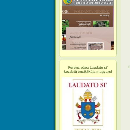
I
Ferenc pápa Laudato si’
kezdetű enciklikája magyarul