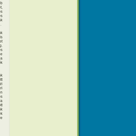
bb
t,
és
és
ák
n.
nk
is
et
g.
és
ne
 a
ők
nk
tt
zi
ri
en
és
ra
tt
nk
ek
re