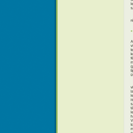
l
s
r
v
t
k
f
m
(
t
ü
S
v
l
l
i
s
t
l
h
V
t
m