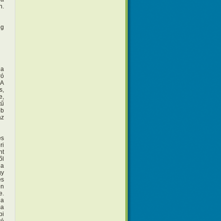
n.
ég
 a
ró
 A
s,
e,
tű
bb
az
és
ri
nt
ől
 a
gy
és
en
e.
 a
ma
pi