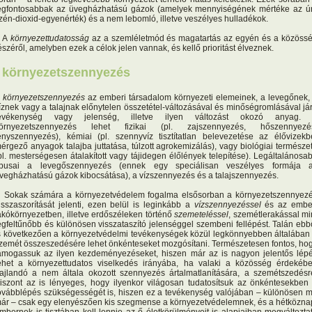
egfontosabbak az üvegházhatású gázok (amelyek mennyiségének mértéke az ú
zén-dioxid-egyenérték) és a nem lebomló, illetve veszélyes hulladékok.
A
környezettudatosság
az a szemléletmód és magatartás az egyén és a közöss
észéről, amelyben ezek a célok jelen vannak, és kellő prioritást élveznek.
• környezetszennyezés
A
környezetszennyezés
az emberi társadalom környezeti elemeinek, a levegőnek,
íznek vagy a talajnak előnytelen összetétel-változásával és minőségromlásával já
evékenység vagy jelenség, illetve ilyen változást okozó anyag.
örnyezetszennyezés lehet fizikai (pl. zajszennyezés, hőszennyezé
ényszennyezés), kémiai (pl. szennyvíz tisztítatlan belevezetése az élővizekb
érgező anyagok talajba juttatása, túlzott agrokemizálás), vagy biológiai természe
pl. mesterségesen átalakított vagy tájidegen élőlények telepítése). Legáltalánosa
ípusai a levegőszennyezés (ennek egy speciálisan veszélyes formája 
vegházhatású gázok kibocsátása), a vízszennyezés és a talajszennyezés.
okak számára a környezetvédelem fogalma elsősorban a környezetszennyez
isszaszorítását jelenti, ezen belül is leginkább a
vízszennyezéssel
és az embe
akókörnyezetben, illetve erdőszéleken történő
szemeteléssel
, szemétlerakással mi
egfeltűnőbb és különösen visszataszító jelenséggel szembeni fellépést. Talán ebb
s következően a környezetvédelmi tevékenységek közül legkönnyebben általában
zemét összeszedésére lehet önkénteseket mozgósítani. Természetesen fontos, ho
ámogassuk az ilyen kezdeményezéseket, hiszen már az is nagyon jelentős lép
ehet a környezettudatos viselkedés irányába, ha valaki a közösség érdekéb
ajlandó a nem általa okozott szennyezés ártalmatlanítására, a szemétszedésr
iszont az is lényeges, hogy ilyenkor világosan tudatosítsuk az önkéntesekben
ovábblépés szükségességét is, hiszen ez a tevékenység valójában – különösen 
ár – csak egy elenyészően kis szegmense a környezetvédelemnek, és a hétközna