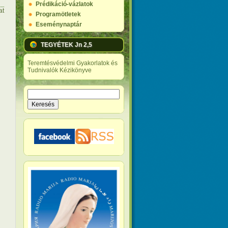
Prédikáció-vázlatok
at
Programötletek
Eseménynaptár
TEGYÉTEK Jn 2,5
Teremtésvédelmi Gyakorlatok és
Tudnivalók Kézikönyve
Keresés
Keresés űrlap