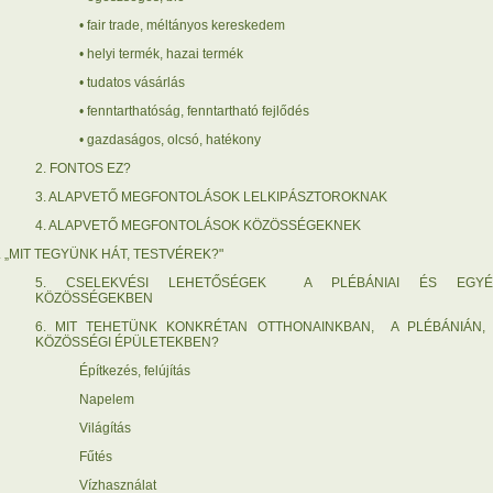
• fair trade, méltányos kereskedem
• helyi termék, hazai termék
• tudatos vásárlás
• fenntarthatóság, fenntartható fejlődés
• gazdaságos, olcsó, hatékony
2. FONTOS EZ?
3. ALAPVETŐ MEGFONTOLÁSOK LELKIPÁSZTOROKNAK
4. ALAPVETŐ MEGFONTOLÁSOK KÖZÖSSÉGEKNEK
I. „MIT TEGYÜNK HÁT, TESTVÉREK?"
5. CSELEKVÉSI LEHETŐSÉGEK A PLÉBÁNIAI ÉS EGYÉ
KÖZÖSSÉGEKBEN
6. MIT TEHETÜNK KONKRÉTAN OTTHONAINKBAN, A PLÉBÁNIÁN,
KÖZÖSSÉGI ÉPÜLETEKBEN?
Építkezés, felújítás
Napelem
Világítás
Fűtés
Vízhasználat