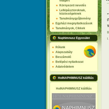
világért
Környezeti nevelés
Lelkipásztoroknak,
„
közösségeknek
Tanulmánygyűjtemény
(
Egyházi megnyilatkozások
T
Tanulmányok, Cikkek
B
Naphimnusz Egyesület
I
Rólunk
Alapszabály
Beszámoló
Belépési nyilatkozat
Adatvédelem
HolNAPHIMNUSZ kiállítás
HolNAPHIMNUSZ kiállítás