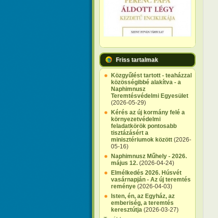
Friss tartalmak
Közgyűlést tartott - teaházzal
közösségibbé alakítva - a
Naphimnusz
Teremtésvédelmi Egyesület
(2026-05-29)
Kérés az új kormány felé a
környezetvédelmi
feladatkörök pontosabb
tisztázásért a
minisztériumok között
(2026-
05-16)
Naphimnusz Műhely - 2026.
május 12.
(2026-04-24)
Elmélkedés 2026. Húsvét
vasárnapján - Az új teremtés
reménye
(2026-04-03)
Isten, én, az Egyház, az
emberiség, a teremtés
keresztútja
(2026-03-27)