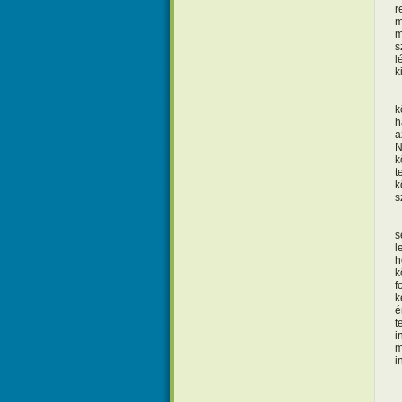
r
m
m
s
l
k
M
k
h
a
N
k
t
k
s
F
s
l
h
k
f
k
é
t
i
m
i