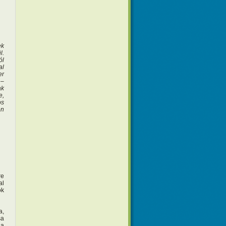
ek
l.
ól
al
er
k
–
ak
e,
os
en
re
al
ok
a,
sa
 a