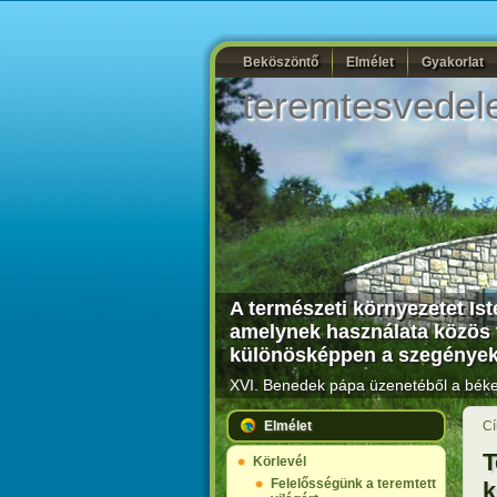
Beköszöntő
Elmélet
Gyakorlat
teremtesvedel
A természeti környezetet Is
amelynek használata közös f
különösképpen a szegények 
XVI. Benedek pápa üzenetéből a béke 
Elmélet
Cí
T
Körlevél
Felelősségünk a teremtett
k