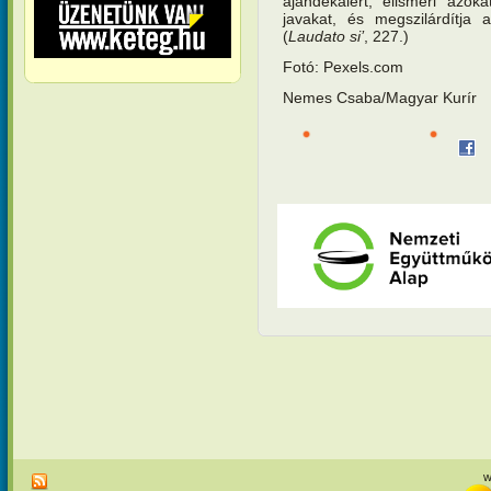
ajándékaiért, elismeri azok
javakat, és megszilárdítja a
(
Laudato si’
, 227.)
Fotó: Pexels.com
Nemes Csaba/Magyar Kurír
w