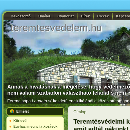
Beköszöntő
Elmélet
Gyakorlat
Hírek
Cikkek
Kapcsol
teremtesvedelem.hu
Annak a hivatásnak a megélése, hogy védelmezői 
nem valami szabadon választható feladat s nem i
Ferenc pápa
Laudato si'
kezdetű enciklikájából a közös otthon gon
Elmélet
Címlap
Teremtésvédelmi k
Körlevél
Egyházi megnyilatkozások
amit adtál nékünk!