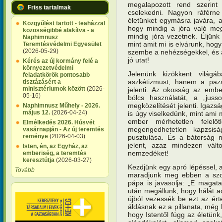
megalapozott rend szerint 
Friss tartalmak
cselekedni. Nagyon ráférne
életünket egymásra javára, a
Közgyűlést tartott - teaházzal
hogy mindig a jóra való meg
közösségibbé alakítva - a
mindig jóra vezetnek. Éljün
Naphimnusz
mint amit mi is elvárunk, hog
Teremtésvédelmi Egyesület
(2026-05-29)
szembe a nehézségekkel, és a
jó utat!
Kérés az új kormány felé a
környezetvédelmi
Jelenünk kizökkent világ
feladatkörök pontosabb
aszkétizmust, hanem a pazar
tisztázásért a
minisztériumok között
(2026-
jelenti. Az okosság az ember
05-16)
bölcs használatát, a „juss
megközelítését jelenti. Igazs
Naphimnusz Műhely - 2026.
május 12.
(2026-04-24)
is úgy viselkedünk, mint ami 
ember mérhetetlen felelőt
Elmélkedés 2026. Húsvét
megengedhetetlen kapzsis
vasárnapján - Az új teremtés
reménye
(2026-04-03)
pusztulása. És a bátorság n
jelent, azaz mindezen vál
Isten, én, az Egyház, az
nemzedéket!
emberiség, a teremtés
keresztútja
(2026-03-27)
Kezdjünk egy apró lépéssel, a
Tovább
maradjunk meg ebben a szo
pápa is javasolja: „E magata
után megállunk, hogy hálát a
újból vezessék be ezt az ért
áldásnak ez a pillanata, még 
hogy Istentől függ az életünk