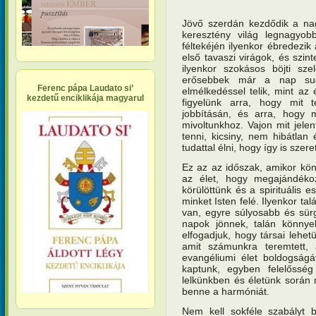
Jövő szerdán kezdődik a nag
keresztény világ legnagyob
féltekéjén ilyenkor ébredezik
első tavaszi virágok, és szin
ilyenkor szokásos böjti sz
erősebbek már a nap sug
Ferenc pápa Laudato si’
elmélkedéssel telik, mint az
kezdetű enciklikája magyarul
figyelünk arra, hogy mit t
jobbításán, és arra, hogy 
mivoltunkhoz. Vajon mit jelen
tenni, kicsiny, nem hibátlan
tudattal élni, hogy így is szer
Ez az az időszak, amikor kö
az élet, hogy megajándéko
körülöttünk és a spirituális 
minket Isten felé. Ilyenkor ta
van, egyre súlyosabb és sür
napok jönnek, talán könnye
elfogadjuk, hogy társai lehet
amit számunkra teremtett, 
evangéliumi élet boldogságá
kaptunk, egyben felelősség
lelkünkben és életünk során m
benne a harmóniát.
Nem kell sokféle szabályt b