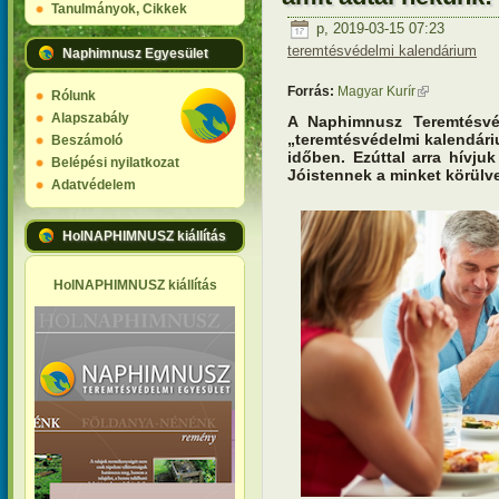
Tanulmányok, Cikkek
p, 2019-03-15 07:23
teremtésvédelmi kalendárium
Naphimnusz Egyesület
Forrás:
Magyar Kurír
(külső hivatk
Rólunk
Alapszabály
A Naphimnusz Teremtésvé
„teremtésvédelmi kalendári
Beszámoló
időben. Ezúttal arra hívju
Belépési nyilatkozat
Jóistennek a minket körülve
Adatvédelem
HolNAPHIMNUSZ kiállítás
HolNAPHIMNUSZ kiállítás