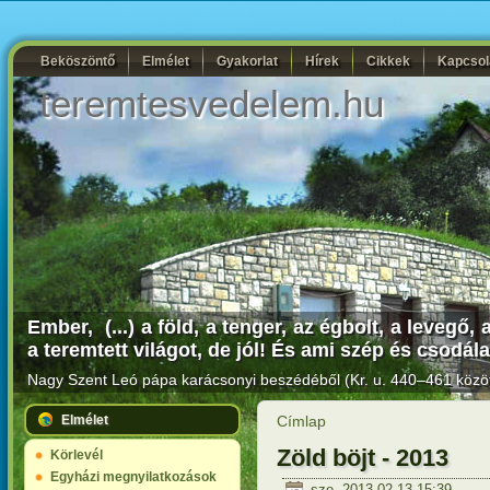
Beköszöntő
Elmélet
Gyakorlat
Hírek
Cikkek
Kapcsol
teremtesvedelem.hu
Ember, (...) a föld, a tenger, az égbolt, a levegő
a teremtett világot, de jól! És ami szép és csodál
Nagy Szent Leó pápa karácsonyi beszédéből (Kr. u. 440–461 közöt
Elmélet
Címlap
Zöld böjt - 2013
Körlevél
Egyházi megnyilatkozások
sze, 2013-02-13 15:39