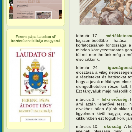
február 17. –
mértékletess
Ferenc pápa Laudato si’
legszembeötlőbb hatása 
kezdetű enciklikája magyarul
korlátozásának fontossága, a
minden környezettudatos gon
túl mit meríthetünk még a mé
első cikkünk.
február 24. –
igazságoss
elosztása a világ népességén
a részleteket és hatásokat t
hogy a javak méltányos eloszt
elengedhetetlen része kell, 
Ezt tárgyaljuk majd második 
március 3. –
lelki erősség
: 
ami aztán lehetővé teszi, h
elvekhez hűen éljünk akkor i
figyelmen kívül hagyja, vag
cikkünkben ezt fogjuk körüljárn
március 10. –
okosság
: A k
jeleinek olvasása mind s