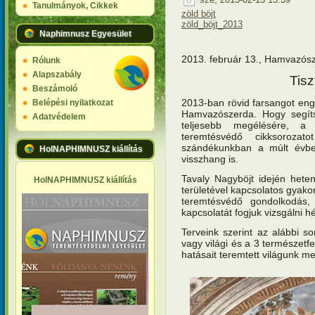
Tanulmányok, Cikkek
zöld böjt
zöld_böjt_2013
Naphimnusz Egyesület
2013. február 13., Hamvazós
Rólunk
Alapszabály
Tisz
Beszámoló
2013-ban rövid farsangot eng
Belépési nyilatkozat
Hamvazószerda. Hogy segíts
Adatvédelem
teljesebb megélésére, a
teremtésvédő cikksoroza
szándékunkban a múlt évben
HolNAPHIMNUSZ kiállítás
visszhang is.
Tavaly Nagyböjt idején hete
HolNAPHIMNUSZ kiállítás
területével kapcsolatos gyako
teremtésvédő gondolkodás
kapcsolatát fogjuk vizsgálni hé
Terveink szerint az alábbi s
vagy világi és a 3 természetf
hatásait teremtett világunk 