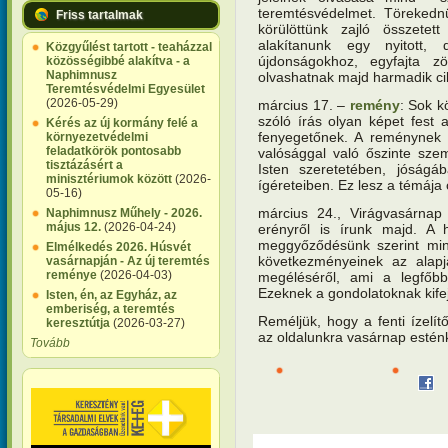
teremtésvédelmet. Törekedn
Friss tartalmak
körülöttünk zajló összetet
alakítanunk egy nyitott,
Közgyűlést tartott - teaházzal
újdonságokhoz, egyfajta zöl
közösségibbé alakítva - a
Naphimnusz
olvashatnak majd harmadik c
Teremtésvédelmi Egyesület
(2026-05-29)
március 17. –
remény
: Sok k
szóló írás olyan képet fest a
Kérés az új kormány felé a
fenyegetőnek. A reménynek
környezetvédelmi
feladatkörök pontosabb
valósággal való őszinte sze
tisztázásért a
Isten szeretetében, jóságá
minisztériumok között
(2026-
ígéreteiben. Ez lesz a témája 
05-16)
március 24., Virágvasárn
Naphimnusz Műhely - 2026.
május 12.
(2026-04-24)
erényről is írunk majd. A h
meggyőződésünk szerint min
Elmélkedés 2026. Húsvét
következményeinek az alapja
vasárnapján - Az új teremtés
reménye
(2026-04-03)
megéléséről, ami a legfőbb
Ezeknek a gondolatoknak kifej
Isten, én, az Egyház, az
emberiség, a teremtés
Reméljük, hogy a fenti ízelít
keresztútja
(2026-03-27)
az oldalunkra vasárnap estén
Tovább