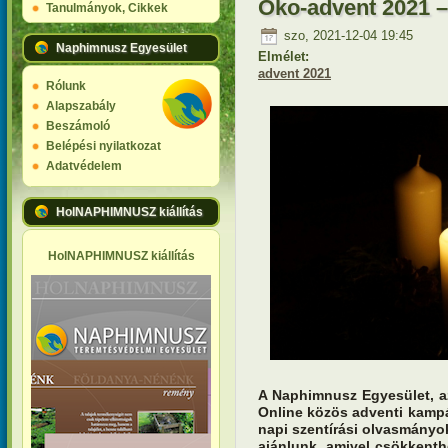
Öko-advent 2021 –
Tanulmányok, Cikkek
szo, 2021-12-04 19:45
Naphimnusz Egyesület
Elmélet:
advent 2021
Rólunk
Alapszabály
Beszámoló
Belépési nyilatkozat
Adatvédelem
HolNAPHIMNUSZ kiállítás
HolNAPHIMNUSZ kiállítás
A Naphimnusz Egyesület, 
Online közös adventi kampá
napi szentírási olvasmányok
ajánlunk, amivel csökkenthe