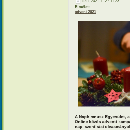
szo, 2021-11-27 11:23
Elmélet:
advent 2021
A Naphimnusz Egyesület, 
Online közös adventi kampá
napi szentírási olvasmányok