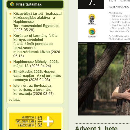
Friss tartalmak
Közgyűlést tartott - teaházzal
közösségibbé alakítva - a
Naphimnusz
Teremtésvédelmi Egyesület
(2026-05-29)
Kérés az új kormány felé a
környezetvédelmi
feladatkörök pontosabb
tisztázásért a
minisztériumok között
(2026-
05-16)
Naphimnusz Műhely - 2026.
május 12.
(2026-04-24)
Elmélkedés 2026. Húsvét
vasárnapján - Az új teremtés
reménye
(2026-04-03)
Isten, én, az Egyház, az
emberiség, a teremtés
keresztútja
(2026-03-27)
Tovább
Advent 1. hete