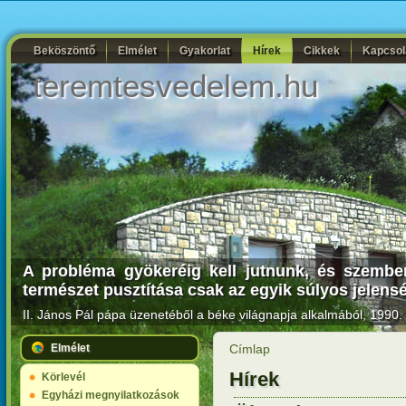
Beköszöntő
Elmélet
Gyakorlat
Hírek
Cikkek
Kapcsol
teremtesvedelem.hu
A probléma gyökeréig kell jutnunk, és szembe
természet pusztítása csak az egyik súlyos jelens
II. János Pál pápa
üzenetéből a béke világnapja alkalmából, 1990. 
Elmélet
Címlap
Hírek
Körlevél
Egyházi megnyilatkozások