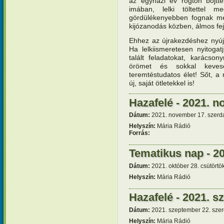
az egyházi év rögtön böjtt
imában, lelki töltettel m
gördülékenyebben fognak meg
kijózanodás közben, álmos fe
Ehhez az újrakezdéshez nyúj
Ha lelkiismeretesen nyitoga
talált feladatokat, karácso
örömet és sokkal keves
teremtéstudatos élet! Sőt, a 
új, saját ötletekkel is!
Hazafelé - 2021. 
Dátum:
2021. november 17. szerda
Helyszín:
Mária Rádió
Forrás:
Tematikus nap - 20
Dátum:
2021. október 28. csütörtö
Helyszín:
Mária Rádió
Hazafelé - 2021. s
Dátum:
2021. szeptember 22. szer
Helyszín:
Mária Rádió