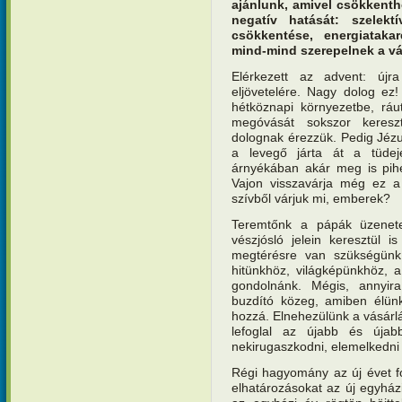
ajánlunk, amivel csökkenthe
negatív hatását: szelektí
csökkentése, energiataka
mind-mind szerepelnek a vá
Elérkezett az advent: új
eljövetelére. Nagy dolog ez
hétköznapi környezetbe, ráu
megóvását sokszor kereszt
dolognak érezzük. Pedig Jézus 
a levegő járta át a tüdej
árnyékában akár meg is pihen
Vajon visszavárja még ez a 
szívből várjuk mi, emberek?
Teremtőnk a pápák üzenetei
vészjósló jelein keresztül i
megtérésre van szükségünk!
hitünkhöz, világképünkhöz, a 
gondolnánk. Mégis, annyir
buzdító közeg, amiben élün
hozzá. Elnehezülünk a vásárl
lefoglal az újabb és úja
nekirugaszkodni, elemelkedni 
Régi hagyomány az új évet f
elhatározásokat az új egyház