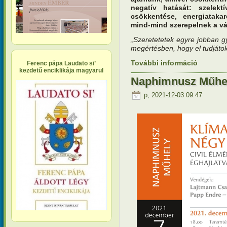
negatív hatását: szelektí
csökkentése, energiataka
mind-mind szerepelnek a vá
„Szeretetetek egyre jobban g
megértésben, hogy el tudjátok 
További információ
Öko-adven
Ferenc pápa Laudato si’
kapcsola
kezdetű enciklikája magyarul
Naphimnusz Műhe
p, 2021-12-03 09:47