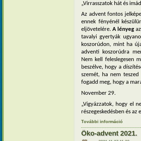
„Virrasszatok hát és imá
Az advent fontos jelképe
ennek fényénél készülün
eljövetelére. 
A lényeg
 a
tavalyi gyertyák ugyano
koszorúdon, mint ha úja
adventi koszorúdra menn
Nem kell feleslegesen m
beszélve, hogy a díszíté
szemét, ha nem teszed 
fogadd meg, hogy a mara
November 29. 
„Vigyázzatok, hogy el n
részegeskedésben és az e
További információ
Advent 1.
Öko-advent 2021.