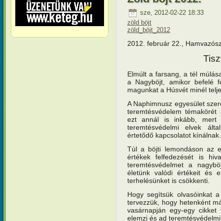
sze, 2012-02-22 18:33
zöld böjt
zöld_böjt_2012
2012. február 22., Hamvazós
Tisz
Elmúlt a farsang, a tél múlás
a Nagyböjt, amikor befelé fo
magunkat a Húsvét minél telj
A Naphimnusz egyesület szeret
teremtésvédelem témakörét a
ezt annál is inkább, mert
teremtésvédelmi elvek álta
értetődő kapcsolatot kínálnak.
Túl a böjti lemondáson az e
értékek felfedezését is hiv
teremtésvédelmet a nagyböjt
életünk valódi értékeit és 
terhelésünket is csökkenti.
Hogy segítsük olvasóinkat a 
tervezzük, hogy hetenként m
vasárnapján egy-egy cikket 
elemzi és ad teremtésvédelmi i