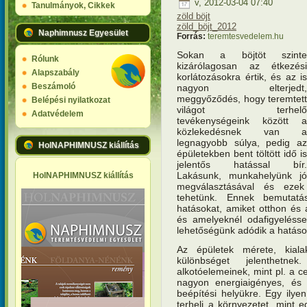
v, 2012-03-04 07:40
Tanulmányok, Cikkek
zöld böjt
zöld_böjt_2012
Naphimnusz Egyesület
Forrás:
teremtesvedelem.hu
Sokan a böjtöt szinte
Rólunk
kizárólagosan az étkezési
Alapszabály
korlátozásokra értik, és az is
Beszámoló
nagyon elterjedt,
meggyőződés, hogy teremtett
Belépési nyilatkozat
világot terhelő
Adatvédelem
tevékenységeink között a
közlekedésnek van a
legnagyobb súlya, pedig az
HolNAPHIMNUSZ kiállítás
épületekben bent töltött idő is
jelentős hatással bír.
Lakásunk, munkahelyünk jó
HolNAPHIMNUSZ kiállítás
megválasztásával és ezek 
tehetünk. Ennek bemutat
hatásokat, amiket otthon és
és amelyeknél odafigyeléssel
lehetőségünk adódik a hatáso
Az épületek mérete, kial
különbséget jelenthetn
alkotóelemeinek, mint pl. a c
nagyon energiaigényes, és e
beépítési helyükre. Egy ilye
terheli a környezetet, mint e