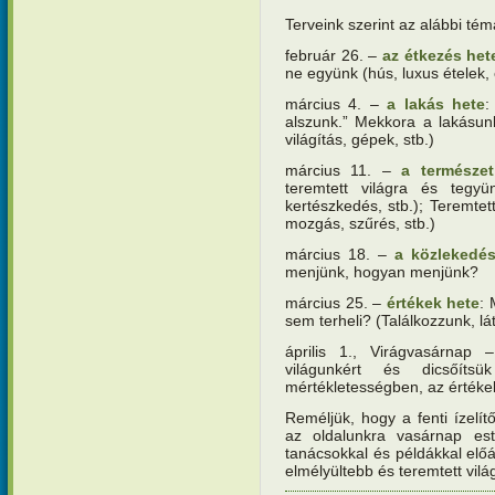
Terveink szerint az alábbi tém
február 26. –
az
étkezés het
ne együnk (hús, luxus ételek, 
március 4. –
a
lakás hete
:
alszunk.” Mekkora a lakásun
világítás, gépek, stb.)
március 11. –
a
természe
teremtett világra és tegyü
kertészkedés, stb.); Teremte
mozgás, szűrés, stb.)
március 18. –
a közlekedés
menjünk, hogyan menjünk?
március 25. –
értékek hete
: 
sem terheli? (Találkozzunk, l
április 1., Virágvasárnap
világunkért és dicsőíts
mértékletességben, az értéke
Reméljük, hogy a fenti ízelít
az oldalunkra vasárnap est
tanácsokkal és példákkal előál
elmélyültebb és teremtett vil