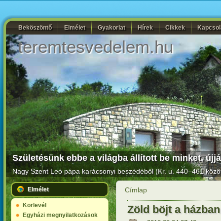
Beköszöntő
Elmélet
Gyakorlat
Hírek
Cikkek
Kapcsol
teremtesvedelem.hu
Születésünk ebbe a világba állított be minket, új
Nagy Szent Leó pápa karácsonyi beszédéből (Kr. u. 440–461 közöt
Elmélet
Címlap
Körlevél
Zöld böjt a házban
Egyházi megnyilatkozások