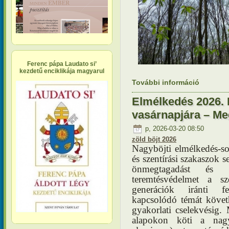
Ferenc pápa Laudato si’
kezdetű enciklikája magyarul
További információ
Elmélkedé
kapcsola
Elmélkedés 2026. 
vasárnapjára – Me
p, 2026-03-20 08:50
zöld böjt 2026
Nagyböjti elmélkedés-
és szentírási szakaszok s
önmegtagadást és 
teremtésvédelmet a s
generációk iránti f
kapcsolódó témát követh
gyakorlati cselekvésig. 
alapokon köti a nagyb