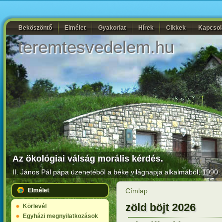
Beköszöntő
Elmélet
Gyakorlat
Hírek
Cikkek
Kapcsol
teremtesvedelem.hu
Az ökológiai válság morális kérdés.
II. János Pál pápa
üzenetéből a béke világnapja alkalmából, 1990. 
Elmélet
Címlap
zöld böjt 2026
Körlevél
Egyházi megnyilatkozások