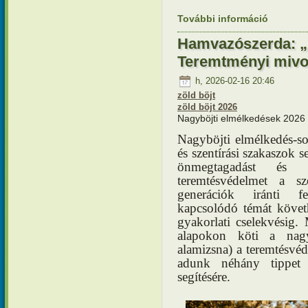
További információ
Elmélkedé
lecsendes
kapcsola
Hamvazószerda: „P
Teremtményi mivol
h, 2026-02-16 20:46
zöld böjt
zöld böjt 2026
Nagyböjti elmélkedések 2026
Nagyböjti elmélkedés-
és szentírási szakaszok s
önmegtagadást és 
teremtésvédelmet a s
generációk iránti f
kapcsolódó témát követh
gyakorlati cselekvésig. 
alapokon köti a nagyb
alamizsna) a teremtésv
adunk néhány tippet 
segítésére.