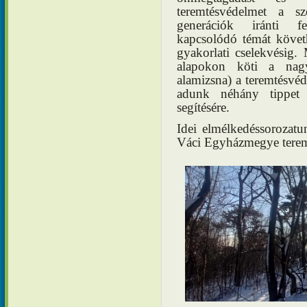
teremtésvédelmet a s
generációk iránti f
kapcsolódó témát követh
gyakorlati cselekvésig. 
alapokon köti a nagyb
alamizsna) a teremtésv
adunk néhány tippet 
segítésére.
Idei elmélkedéssorozatu
Váci Egyházmegye teremt