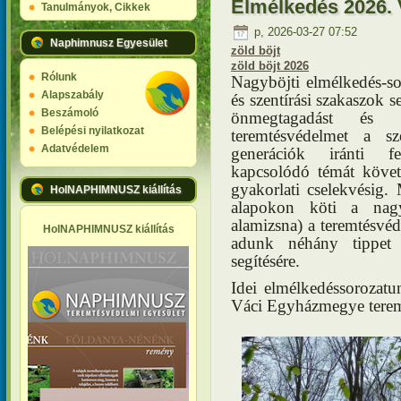
Elmélkedés 2026. 
Tanulmányok, Cikkek
p, 2026-03-27 07:52
Naphimnusz Egyesület
zöld böjt
zöld böjt 2026
Rólunk
Nagyböjti elmélkedés-
Alapszabály
és szentírási szakaszok s
Beszámoló
önmegtagadást és 
Belépési nyilatkozat
teremtésvédelmet a s
Adatvédelem
generációk iránti f
kapcsolódó témát követh
gyakorlati cselekvésig. 
HolNAPHIMNUSZ kiállítás
alapokon köti a nagyb
alamizsna) a teremtésv
HolNAPHIMNUSZ kiállítás
adunk néhány tippet 
segítésére.
Idei elmélkedéssorozatu
Váci Egyházmegye teremt