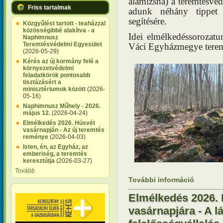
alamizsna) a teremtésv
Friss tartalmak
adunk néhány tippet 
segítésére.
Közgyűlést tartott - teaházzal
közösségibbé alakítva - a
Idei elmélkedéssorozatu
Naphimnusz
Teremtésvédelmi Egyesület
Váci Egyházmegye teremt
(2026-05-29)
Kérés az új kormány felé a
környezetvédelmi
feladatkörök pontosabb
tisztázásért a
minisztériumok között
(2026-
05-16)
Naphimnusz Műhely - 2026.
május 12.
(2026-04-24)
Elmélkedés 2026. Húsvét
vasárnapján - Az új teremtés
reménye
(2026-04-03)
Isten, én, az Egyház, az
emberiség, a teremtés
keresztútja
(2026-03-27)
Tovább
További információ
Elmélkedé
Megtérés 
Elmélkedés 2026. 
vasárnapjára - A l