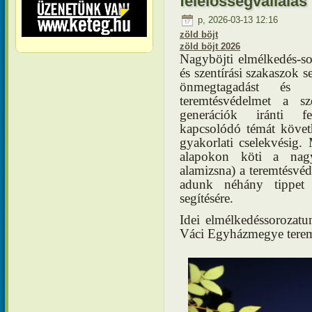
felelősségvállalás
p, 2026-03-13 12:16
zöld böjt
zöld böjt 2026
Nagyböjti elmélkedés-
és szentírási szakaszok s
önmegtagadást és 
teremtésvédelmet a s
generációk iránti f
kapcsolódó témát követh
gyakorlati cselekvésig. 
alapokon köti a nagyb
alamizsna) a teremtésv
adunk néhány tippet 
segítésére.
Idei elmélkedéssorozatu
Váci Egyházmegye teremt