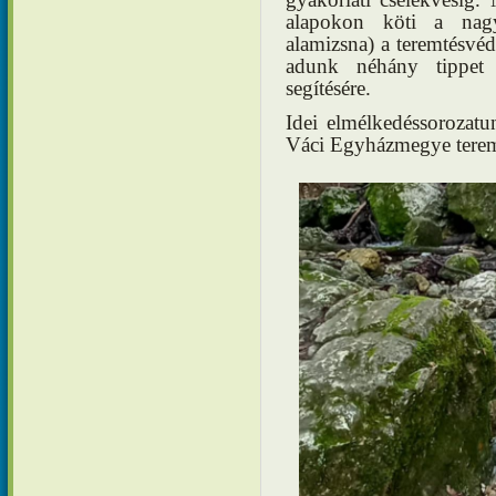
alapokon köti a nagyb
alamizsna) a teremtésv
adunk néhány tippet 
segítésére.
Idei elmélkedéssorozatu
Váci Egyházmegye teremt