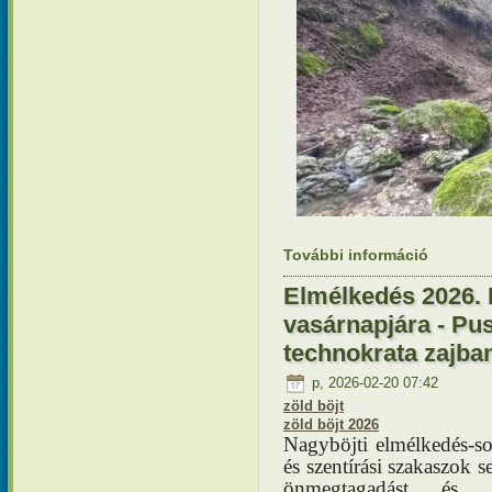
További információ
Elmélkedé
Színeválto
tartalomm
Elmélkedés 2026. 
vasárnapjára - Pu
technokrata zajba
p, 2026-02-20 07:42
zöld böjt
zöld böjt 2026
Nagyböjti elmélkedés-
és szentírási szakaszok s
önmegtagadást és 