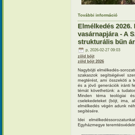
További információ
Elmélkedé
és a szeg
Elmélkedés 2026. 
vasárnapjára - A S
strukturális bűn á
p, 2026-02-27 09:03
zöld böjt
zöld böjt 2026
Nagyböjti elmélkedés-soroza
szakaszok segítségével sze
megtérést, ami összeköti a 
és a jövő generációk iránti 
témát követhetünk: a tudatoss
Minden téma teológiai és
cselekedeteket (böjt, ima, 
elmélkedés végén adunk néhá
segítésére.
Idei elmélkedéssorozatunk
Egyházmegye teremtésvédelmi