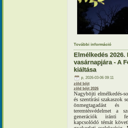
További információ
Elmélkedé
öröme és 
Elmélkedés 2026. 
vasárnapjára - A 
kiáltása
p, 2026-03-06 09:11
zöld böjt
zöld böjt 2026
Nagyböjti elmélkedés-
és szentírási szakaszok s
önmegtagadást és 
teremtésvédelmet a s
generációk iránti f
kapcsolódó témát követh
gyakorlati cselekvésig. 